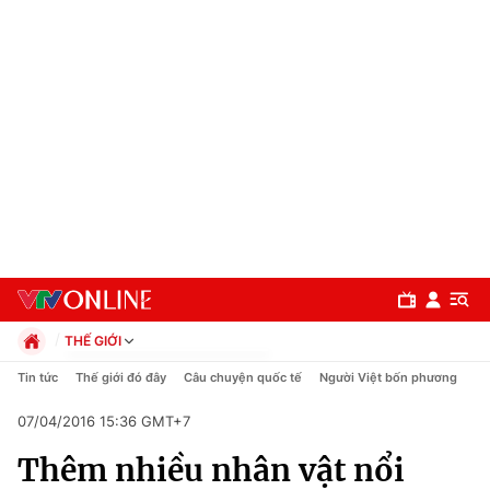
THẾ GIỚI
Chính trị
Tin tức
Thế giới đó đây
Câu chuyện quốc tế
Người Việt bốn phương
Xã hội
07/04/2016 15:36 GMT+7
Pháp luật
Chuyên mục
Kinh tế
Thêm nhiều nhân vật nổi
Thể thao