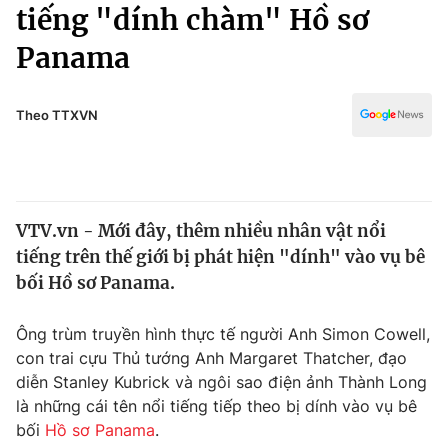
Chính trị
tiếng "dính chàm" Hồ sơ
Truyền hình
Panama
Văn hóa - Giải trí
Xã hội
Y tế
Đời sống
Theo TTXVN
Pháp luật
Công nghệ
Giáo dục
Y tế
VTV.vn - Mới đây, thêm nhiều nhân vật nổi
Thế giới
tiếng trên thế giới bị phát hiện "dính" vào vụ bê
Tin tức
bối Hồ sơ Panama.
Kinh tế
Thế giới đó đây
Ông trùm truyền hình thực tế người Anh Simon Cowell,
Tài chính
Dữ liệu và đời sống
con trai cựu Thủ tướng Anh Margaret Thatcher, đạo
Câu chuyện quốc tế
Thị trường
diễn Stanley Kubrick và ngôi sao điện ảnh Thành Long
là những cái tên nổi tiếng tiếp theo bị dính vào vụ bê
Truyền hình
Góc doanh nghiệp
bối
Hồ sơ Panama
.