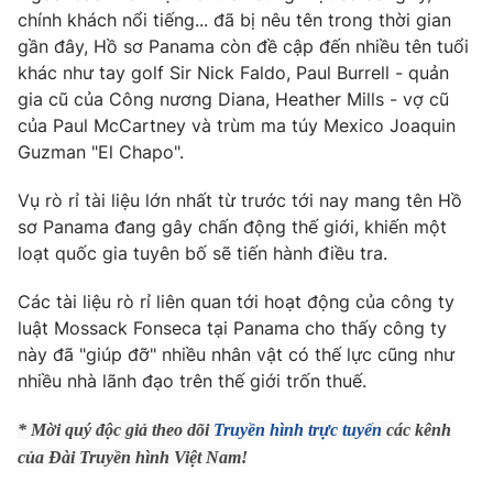
chính khách nổi tiếng... đã bị nêu tên trong thời gian
gần đây, Hồ sơ Panama còn đề cập đến nhiều tên tuổi
khác như tay golf Sir Nick Faldo, Paul Burrell - quản
gia cũ của Công nương Diana, Heather Mills - vợ cũ
THỜI BÁO VTV
của Paul McCartney và trùm ma túy Mexico Joaquin
Guzman "El Chapo".
Vụ rò rỉ tài liệu lớn nhất từ trước tới nay mang tên Hồ
Theo dõi báo trên
sơ Panama đang gây chấn động thế giới, khiến một
loạt quốc gia tuyên bố sẽ tiến hành điều tra.
Cơ quan chủ quản:
Đài Truyền hình Việt Nam
Các tài liệu rò rỉ liên quan tới hoạt động của công ty
Cơ quan báo chí:
Thời báo VTV
luật Mossack Fonseca tại Panama cho thấy công ty
Giấy phép hoạt động báo in và báo điện tử số 483/GP-BTTTT
này đã "giúp đỡ" nhiều nhân vật có thế lực cũng như
cấp ngày 29/12/2023
nhiều nhà lãnh đạo trên thế giới trốn thuế.
Tổng Biên tập:
Vũ Thanh Thủy
Phó Tổng Biên tập:
Nguyễn Thị Mỹ Hạnh, Phạm Quốc Thắng,
* Mời quý độc giả theo dõi
Truyền hình trực tuyến
các kênh
Nguyễn Trọng Ninh
của Đài Truyền hình Việt Nam!
Tổng đài VTV:
024.38 355 931 - 024.38 355 932