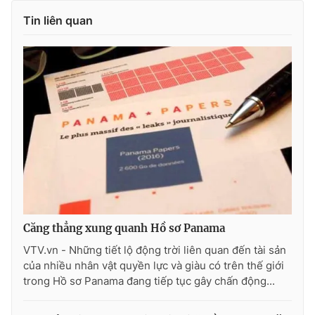
Ðiện thoại Thời báo VTV:
024.66 897 897
Tin liên quan
Email:
toasoan@vtv.vn
Liên hệ quảng cáo:
024-7300.7108
Căng thẳng xung quanh Hồ sơ Panama
® Cấm sao chép dưới mọi hình thức nếu không có sự chấp
VTV.vn - Những tiết lộ động trời liên quan đến tài sản
thuận bằng văn bản. Ghi rõ nguồn VTV.vn khi phát hành lại
của nhiều nhân vật quyền lực và giàu có trên thế giới
thông tin từ website này.
trong Hồ sơ Panama đang tiếp tục gây chấn động...