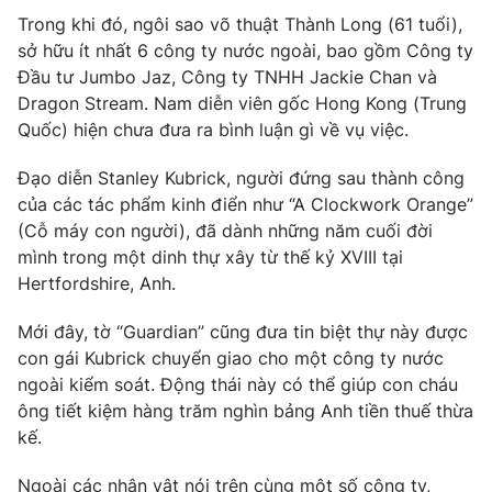
Trong khi đó, ngôi sao võ thuật Thành Long (61 tuổi),
Photo
Infographic
sở hữu ít nhất 6 công ty nước ngoài, bao gồm Công ty
Đầu tư Jumbo Jaz, Công ty TNHH Jackie Chan và
Video
Shorts video
Dragon Stream. Nam diễn viên gốc Hong Kong (Trung
Quốc) hiện chưa đưa ra bình luận gì về vụ việc.
VTV Money
VTV Thể thao
Đạo diễn Stanley Kubrick, người đứng sau thành công
của các tác phẩm kinh điển như “A Clockwork Orange”
VTV Sức khoẻ
Bất động sản
(Cỗ máy con người), đã dành những năm cuối đời
mình trong một dinh thự xây từ thế kỷ XVIII tại
Hertfordshire, Anh.
Thị trường 24h
Tấm lòng Việt
Mới đây, tờ “Guardian” cũng đưa tin biệt thự này được
VTV4
Vươn mình bằng AI
con gái Kubrick chuyển giao cho một công ty nước
ngoài kiểm soát. Động thái này có thể giúp con cháu
ông tiết kiệm hàng trăm nghìn bảng Anh tiền thuế thừa
VTV9
VTV8
kế.
Liên hệ tòa soạn
English
Ngoài các nhân vật nói trên cùng một số công ty,