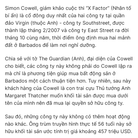
Phim VTV
Giải trí
Simon Cowell, giám khảo cuộc thi “X Factor” (Nhân tố
Hậu trường
bí ẩn) là cổ đông duy nhất của hai công ty tại quần
Điện ảnh
đảo Virgin (thuộc Anh) - công ty Southstreet, được
Đời sống
Nhân vật
thành lập tháng 2/2007 và công ty East Street ra đời
Âm nhạc
Du lịch
tháng 10 cùng năm, thời điểm ông định mua hai mảnh
Khán giả
Giáo dục
Sao
đất ở Barbados để làm nơi nghỉ dưỡng.
Làm đẹp
Giải sao mai
Tuyển sinh
Chia sẻ với tờ The Guardian (Anh), đại diện của Cowell
Công nghệ
Chất lượng cuộc sống
cho biết, các công ty này không phải do Cowell lập ra
Học trực tuyến
Hitech Công nghệ tương lai
mà chỉ là phương tiện giúp mua bất động sản ở
Giao lưu trực tuyến
Barbados một cách thuận tiện hơn. Tuy nhiên, sau này
Sản phẩm
khách hàng của Cowell là con trai cựu Thủ tướng Anh
Margaret Thatcher muốn khối tài sản được mua dưới
Lịch phát sóng
Thị trường
tên của mình nên đã mua lại quyền sở hữu công ty.
Tư vấn
Sau đó, những công ty này không có thêm hoạt động
Chuyên mục khác
nào khác. Ông trùm truyền hình thực tế 56 tuổi này sở
Emagazine
Podcast
hữu khối tài sản ước tính trị giá khoảng 457 triệu USD.