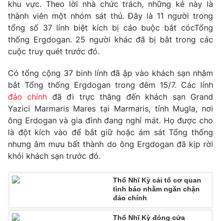
Phim VTV
khu vực. Theo lời nhà chức trách, những kẻ này là
Giải trí
thành viên một nhóm sát thủ. Đây là 11 người trong
Hậu trường
tổng số 37 lính biệt kích bị cáo buộc bắt cócTổng
Điện ảnh
Đời sống
thống Ergdogan. 25 người khác đã bị bắt trong các
Nhân vật
Âm nhạc
cuộc truy quét trước đó.
Du lịch
Khán giả
Giáo dục
Sao
Có tổng cộng 37 binh lính đã ập vào khách sạn nhằm
Làm đẹp
Giải sao mai
bắt Tổng thống Ergdogan trong đêm 15/7. Các lính
Tuyển sinh
Công nghệ
đảo chính
đã đi trực thăng đến khách sạn Grand
Chất lượng cuộc sống
Học trực tuyến
Yazici Marmaris Mares tại Marmaris, tỉnh Mugla, nơi
Hitech Công nghệ tương lai
ông Erdogan và gia đình đang nghỉ mát. Họ được cho
Giao lưu trực tuyến
là đột kích vào để bắt giữ hoặc ám sát Tổng thống
Sản phẩm
nhưng âm mưu bất thành do ông Ergdogan đã kịp rời
Lịch phát sóng
khỏi khách sạn trước đó.
Thị trường
Tư vấn
Thổ Nhĩ Kỳ cải tổ cơ quan
tình báo nhằm ngăn chặn
Chuyên mục khác
đảo chính
Emagazine
Podcast
Thổ Nhĩ Kỳ đóng cửa