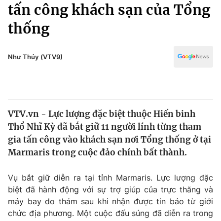
Chính trị
tấn công khách sạn của Tổng
Truyền hình
thống
Văn hóa - Giải trí
Xã hội
Y tế
Đời sống
Như Thủy (VTV9)
Pháp luật
Công nghệ
Giáo dục
Y tế
VTV.vn - Lực lượng đặc biệt thuộc Hiến binh
Thế giới
Thổ Nhĩ Kỳ đã bắt giữ 11 người lính từng tham
Tin tức
gia tấn công vào khách sạn nơi Tổng thống ở tại
Kinh tế
Marmaris trong cuộc đảo chính bất thành.
Thế giới đó đây
Tài chính
Dữ liệu và đời sống
Câu chuyện quốc tế
Vụ bắt giữ diễn ra tại tỉnh Marmaris. Lực lượng đặc
Thị trường
biệt đã hành động với sự trợ giúp của trực thăng và
máy bay do thám sau khi nhận được tin báo từ giới
Truyền hình
Góc doanh nghiệp
chức địa phương. Một cuộc đấu súng đã diễn ra trong