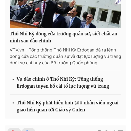
THỜI BÁO VTV
Thổ Nhĩ Kỳ đóng cửa trường quân sự, siết chặt an
ninh sau đảo chính
VTV.vn - Tổng thống Thổ Nhĩ Kỳ Erdogan đã ra lệnh
Theo dõi báo trên
đóng cửa các trường quân sự và đặt lực lượng vũ trang
dưới sự chỉ huy của Bộ trưởng Quốc phòng.
Cơ quan chủ quản:
Đài Truyền hình Việt Nam
Vụ đảo chính ở Thổ Nhĩ Kỳ: Tổng thống
Cơ quan báo chí:
Thời báo VTV
Erdogan tuyên bố cải tổ lực lượng vũ trang
Giấy phép hoạt động báo in và báo điện tử số 483/GP-BTTTT
cấp ngày 29/12/2023
Thổ Nhĩ Kỳ phát hiện hơn 300 nhân viên ngoại
Tổng Biên tập:
Vũ Thanh Thủy
giao liên quan tới Giáo sỹ Gulen
Phó Tổng Biên tập:
Nguyễn Thị Mỹ Hạnh, Phạm Quốc Thắng,
Nguyễn Trọng Ninh
Tổng đài VTV:
024.38 355 931 - 024.38 355 932