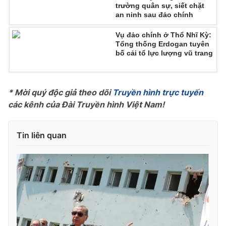
trường quân sự, siết chặt
an ninh sau đảo chính
Photo
Infographic
Vụ đảo chính ở Thổ Nhĩ Kỳ:
Tổng thống Erdogan tuyên
Video
Shorts video
bố cải tổ lực lượng vũ trang
VTV Money
VTV Thể thao
* Mời quý độc giả theo dõi
Truyền hình trực tuyến
VTV Sức khoẻ
Bất động sản
các kênh của Đài Truyền hình Việt Nam!
Thị trường 24h
Tấm lòng Việt
Tin liên quan
VTV4
Vươn mình bằng AI
VTV9
VTV8
Liên hệ tòa soạn
English