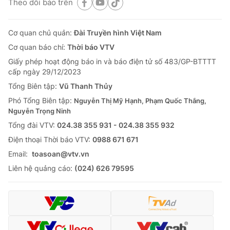
Theo dõi báo trên
Cơ quan chủ quản:
Đài Truyền hình Việt Nam
Cơ quan báo chí:
Thời báo VTV
Giấy phép hoạt động báo in và báo điện tử số 483/GP-BTTTT
cấp ngày 29/12/2023
Tổng Biên tập:
Vũ Thanh Thủy
Phó Tổng Biên tập:
Nguyễn Thị Mỹ Hạnh, Phạm Quốc Thắng,
Nguyễn Trọng Ninh
Tổng đài VTV:
024.38 355 931 - 024.38 355 932
Ðiện thoại Thời báo VTV:
0988 671 671
Email:
toasoan@vtv.vn
Liên hệ quảng cáo:
(024) 626 79595