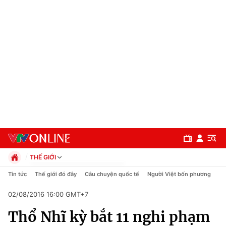
THẾ GIỚI
Chính trị
Tin tức
Thế giới đó đây
Câu chuyện quốc tế
Người Việt bốn phương
Xã hội
02/08/2016 16:00 GMT+7
Pháp luật
Chuyên mục
Kinh tế
Thổ Nhĩ kỳ bắt 11 nghi phạm
Thể thao