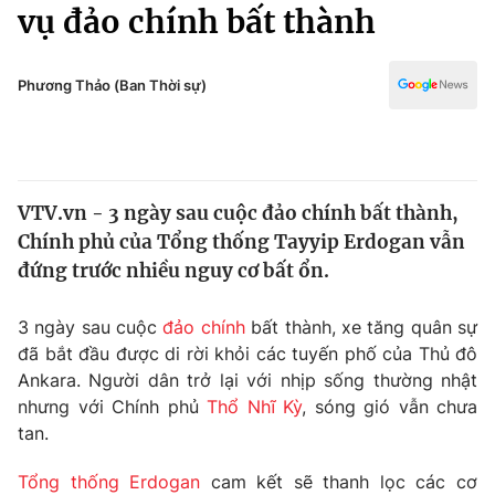
Chính trị
vụ đảo chính bất thành
Truyền hình
Văn hóa - Giải trí
Xã hội
Y tế
Phương Thảo (Ban Thời sự)
Đời sống
Pháp luật
Công nghệ
Giáo dục
Y tế
VTV.vn - 3 ngày sau cuộc đảo chính bất thành,
Chính phủ của Tổng thống Tayyip Erdogan vẫn
Thế giới
đứng trước nhiều nguy cơ bất ổn.
Tin tức
Kinh tế
3 ngày sau cuộc
đảo chính
bất thành, xe tăng quân sự
Thế giới đó đây
đã bắt đầu được di rời khỏi các tuyến phố của Thủ đô
Tài chính
Ankara. Người dân trở lại với nhịp sống thường nhật
Dữ liệu và đời sống
Câu chuyện quốc tế
nhưng với Chính phủ
Thổ Nhĩ Kỳ
, sóng gió vẫn chưa
Thị trường
tan.
Truyền hình
Góc doanh nghiệp
Tổng thống Erdogan
cam kết sẽ thanh lọc các cơ