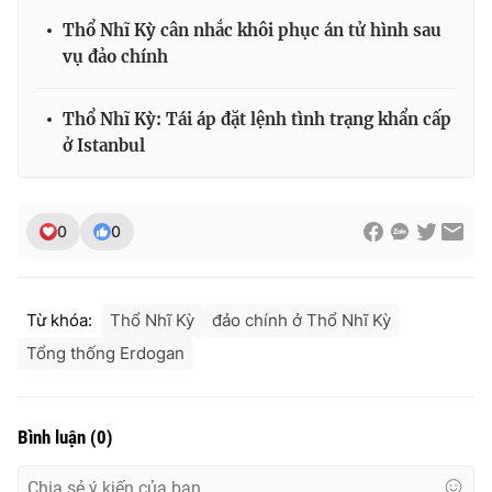
Thổ Nhĩ Kỳ cân nhắc khôi phục án tử hình sau
vụ đảo chính
THỜI BÁO VTV
Thổ Nhĩ Kỳ: Tái áp đặt lệnh tình trạng khẩn cấp
ở Istanbul
Theo dõi báo trên
0
0
Cơ quan chủ quản:
Đài Truyền hình Việt Nam
Cơ quan báo chí:
Thời báo VTV
Từ khóa:
Thổ Nhĩ Kỳ
đảo chính ở Thổ Nhĩ Kỳ
Giấy phép hoạt động báo in và báo điện tử số 483/GP-BTTTT
Tổng thống Erdogan
cấp ngày 29/12/2023
Tổng Biên tập:
Vũ Thanh Thủy
Phó Tổng Biên tập:
Nguyễn Thị Mỹ Hạnh, Phạm Quốc Thắng,
Bình luận
(
0
)
Nguyễn Trọng Ninh
Tổng đài VTV:
024.38 355 931 - 024.38 355 932