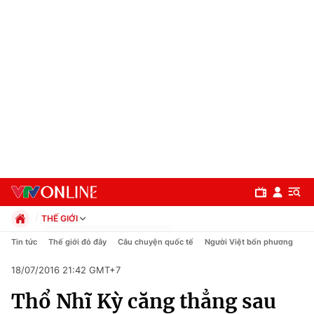
THẾ GIỚI
Chính trị
Tin tức
Thế giới đó đây
Câu chuyện quốc tế
Người Việt bốn phương
Xã hội
18/07/2016 21:42 GMT+7
Pháp luật
Chuyên mục
Kinh tế
Thổ Nhĩ Kỳ căng thẳng sau
Thể thao