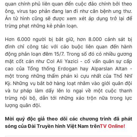
Phim VTV
quan chính phủ liên quan đến cuộc đảo chính bởi theo
Giải trí
ông, virus tạo phản đang lan đi như căn bệnh ung thư.
Hậu trường
Án tử hình cũng sẽ được xem xét áp dụng trở lại để
Điện ảnh
Đời sống
trừng phạt những kẻ phản loạn.
Nhân vật
Âm nhạc
Du lịch
Khán giả
Hơn 6.000 người bị bắt giữ, hơn 8.000 cảnh sát bị
Giáo dục
Sao
đình chỉ công tác với cáo buộc liên quan đến hành
Làm đẹp
Giải sao mai
động phản loạn đêm 15/7. Trong số đó có nhiều gương
Tuyển sinh
Công nghệ
mặt cốt cán như Col Ali Yazici - cố vấn quân sự cấp
Chất lượng cuộc sống
Học trực tuyến
cao của Tổng thống Erdogan hay Alparslan Altan -
Hitech Công nghệ tương lai
một trong những thẩm phán kì cựu nhất của Thổ Nhĩ
Giao lưu trực tuyến
Kỳ. Những vụ bắt bớ hàng loạt nhằm vào giới quân đội
Sản phẩm
và tư pháp làm dấy lên lo ngại về một cuộc thanh
Lịch phát sóng
Thị trường
trừng nội bộ, dẫn tới những xáo trộn nữa trong lực
lượng quân đội.
Tư vấn
Chuyên mục khác
Mời quý độc giả theo dõi các chương trình đã phát
sóng của Đài Truyền hình Việt Nam trên
TV Online!
Emagazine
Podcast