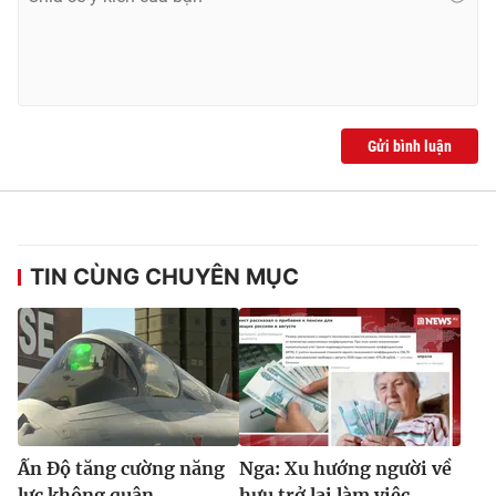
Ðiện thoại Thời báo VTV:
024.66 897 897
Email:
toasoan@vtv.vn
Liên hệ quảng cáo:
024-7300.7108
Gửi bình luận
TIN CÙNG CHUYÊN MỤC
® Cấm sao chép dưới mọi hình thức nếu không có sự chấp
thuận bằng văn bản. Ghi rõ nguồn VTV.vn khi phát hành lại
thông tin từ website này.
Ấn Độ tăng cường năng
Nga: Xu hướng người về
lực không quân
hưu trở lại làm việc