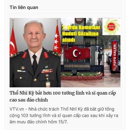
Tin liên quan
Photo
Infographic
Video
Shorts video
VTV Money
VTV Thể thao
VTV Sức khoẻ
Bất động sản
Thị trường 24h
Tấm lòng Việt
Thổ Nhĩ Kỳ bắt hơn 100 tướng lĩnh và sĩ quan cấp
VTV4
Vươn mình bằng AI
cao sau đảo chính
VTV.vn - Nhà chức trách Thổ Nhĩ Kỳ đã bắt giữ tổng
VTV9
VTV8
cộng 103 tướng lĩnh và sĩ quan cấp cao sau khi xảy ra
âm mưu đảo chính hôm 15/7.
Liên hệ tòa soạn
English