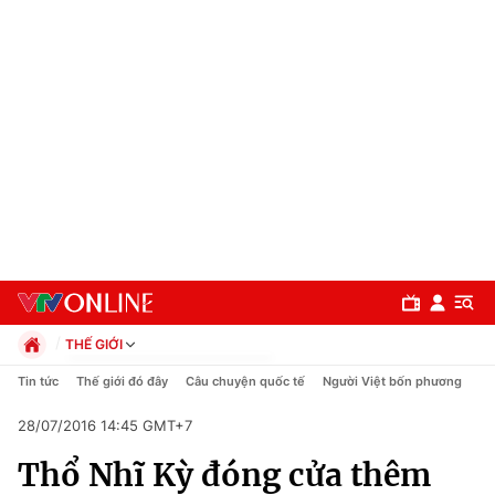
THẾ GIỚI
Chính trị
Tin tức
Thế giới đó đây
Câu chuyện quốc tế
Người Việt bốn phương
Xã hội
28/07/2016 14:45 GMT+7
Pháp luật
Chuyên mục
Kinh tế
Thổ Nhĩ Kỳ đóng cửa thêm
Thể thao