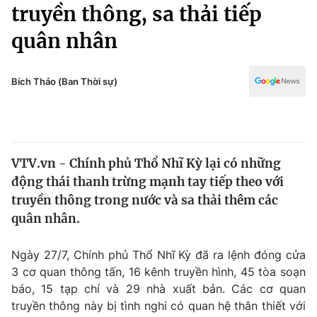
Chính trị
truyền thông, sa thải tiếp
Truyền hình
quân nhân
Văn hóa - Giải trí
Xã hội
Y tế
Đời sống
Bích Thảo (Ban Thời sự)
Pháp luật
Công nghệ
Giáo dục
Y tế
VTV.vn - Chính phủ Thổ Nhĩ Kỳ lại có những
Thế giới
động thái thanh trừng mạnh tay tiếp theo với
Tin tức
truyền thông trong nước và sa thải thêm các
Kinh tế
quân nhân.
Thế giới đó đây
Tài chính
Dữ liệu và đời sống
Câu chuyện quốc tế
Ngày 27/7, Chính phủ Thổ Nhĩ Kỳ đã ra lệnh đóng cửa
Thị trường
3 cơ quan thông tấn, 16 kênh truyền hình, 45 tòa soạn
báo, 15 tạp chí và 29 nhà xuất bản. Các cơ quan
Truyền hình
Góc doanh nghiệp
truyền thông này bị tình nghi có quan hệ thân thiết với