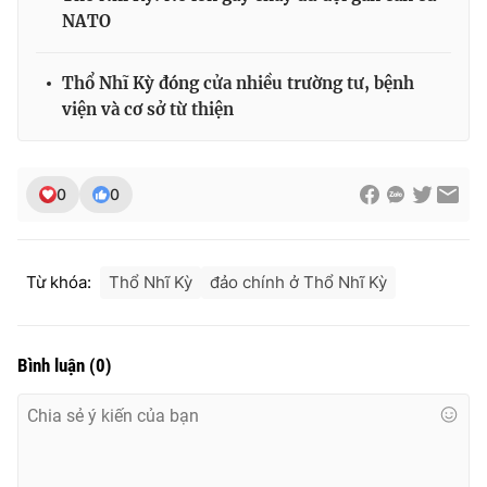
NATO
Thổ Nhĩ Kỳ đóng cửa nhiều trường tư, bệnh
THỜI BÁO VTV
viện và cơ sở từ thiện
0
0
Theo dõi báo trên
Cơ quan chủ quản:
Đài Truyền hình Việt Nam
Từ khóa:
Thổ Nhĩ Kỳ
đảo chính ở Thổ Nhĩ Kỳ
Cơ quan báo chí:
Thời báo VTV
Giấy phép hoạt động báo in và báo điện tử số 483/GP-BTTTT
cấp ngày 29/12/2023
Bình luận
(
0
)
Tổng Biên tập:
Vũ Thanh Thủy
Phó Tổng Biên tập:
Nguyễn Thị Mỹ Hạnh, Phạm Quốc Thắng,
Nguyễn Trọng Ninh
Tổng đài VTV:
024.38 355 931 - 024.38 355 932