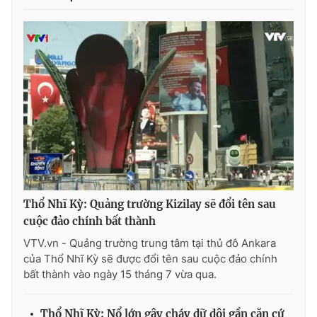
Photo
Infographic
Video
Shorts video
VTV Money
VTV Thể thao
VTV Sức khoẻ
Bất động sản
Thị trường 24h
Tấm lòng Việt
Thổ Nhĩ Kỳ: Quảng trường Kizilay sẽ đổi tên sau
cuộc đảo chính bất thành
VTV4
Vươn mình bằng AI
VTV.vn - Quảng trường trung tâm tại thủ đô Ankara
của Thổ Nhĩ Kỳ sẽ được đổi tên sau cuộc đảo chính
VTV9
VTV8
bất thành vào ngày 15 tháng 7 vừa qua.
Liên hệ tòa soạn
English
Thổ Nhĩ Kỳ: Nổ lớn gây cháy dữ dội gần căn cứ