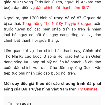
Phim VTV
giáo sĩ lưu vong Fethullah Gulen, người bị Ankara cáo
Giải trí
buộc đạo diễn
vụ đảo chính bất thành hôm 15/7
.
Hậu trường
Điện ảnh
Ngoài ra, gần 1.700 binh sĩ, trong đó có 87 sĩ quan đã
Đời sống
Nhân vật
bị sa thải.
Tổng thống Thổ Nhĩ Kỳ Tayyip Erdogan
tuần
Âm nhạc
Du lịch
trước tuyên bố, các biện pháp trấn áp trên là nhằm
Khán giả
Giáo dục
Sao
loại bỏ nguy cơ bất ổn ngày càng tăng sau vụ đảo
Làm đẹp
Giải sao mai
chính bất thành hồi giữa tháng.
Tuyển sinh
Công nghệ
Chất lượng cuộc sống
Liên quan tới vụ đảo chính bất thành này, Chính phủ
Học trực tuyến
Hitech Công nghệ tương lai
Thổ Nhĩ Kỳ cáo buộc Giáo sĩ Hồi giáo Fethullah Gulen
Giao lưu trực tuyến
đang sống lưu vong tại Mỹ đã lên kế hoạch và chỉ đạo
Sản phẩm
cuộc đảo chính vừa qua. Cho đến nay, ông Gulen vẫn
Lịch phát sóng
tiếp tục phủ nhận các cáo buộc nói trên.
Thị trường
Mời quý độc giả theo dõi các chương trình đã phát
Tư vấn
sóng của Đài Truyền hình Việt Nam trên
TV Online!
Chuyên mục khác
Emagazine
Podcast
Tin liên quan