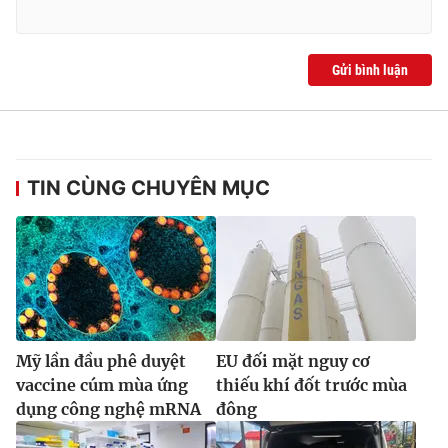
Ðiện thoại Thời báo VTV:
024.66 897 897
Email:
toasoan@vtv.vn
Liên hệ quảng cáo:
024-7300.7108
Gửi bình luận
TIN CÙNG CHUYÊN MỤC
® Cấm sao chép dưới mọi hình thức nếu không có sự chấp
Mỹ lần đầu phê duyệt
EU đối mặt nguy cơ
thuận bằng văn bản. Ghi rõ nguồn VTV.vn khi phát hành lại
vaccine cúm mùa ứng
thiếu khí đốt trước mùa
thông tin từ website này.
dụng công nghệ mRNA
đông