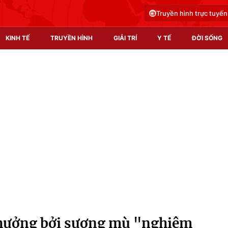
Truyền hình trực tuyến
KINH TẾ
TRUYỀN HÌNH
GIẢI TRÍ
Y TẾ
ĐỜI SỐNG
Pháp luật
Y tế
Truyền hình
Multimedia
Phim VTV
Video
Hậu trường
Shorts video
Nhân vật
Podcast
Khán giả
EMagazine
Giải sao mai
Photo
 hưởng bởi sương mù "nghiêm
Infographic