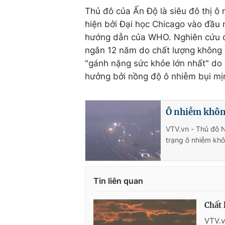
Thủ đô của Ấn Độ là siêu đô thị ô
hiện bởi Đại học Chicago vào đầu 
hướng dẫn của WHO. Nghiên cứu cả
ngắn 12 năm do chất lượng không k
"gánh nặng sức khỏe lớn nhất" do 
hưởng bởi nồng độ ô nhiễm bụi mị
Ô nhiễm khôn
VTV.vn - Thủ đô 
trạng ô nhiễm khô
Tin liên quan
Chất 
VTV.v