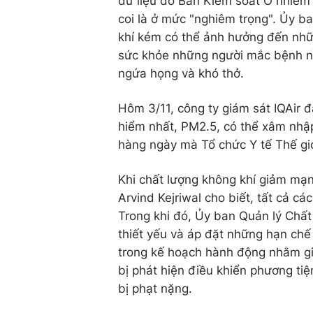
dữ liệu do Ban Kiểm soát Ô nhiễm
coi là ở mức "nghiêm trọng". Ủy 
khí kém có thể ảnh hưởng đến nh
sức khỏe những người mắc bệnh nề
ngứa họng và khó thở.
Hôm 3/11, công ty giám sát IQAir 
hiểm nhất, PM2.5, có thể xâm nhậ
hàng ngày mà Tổ chức Y tế Thế giớ
Khi chất lượng không khí giảm mạn
Arvind Kejriwal cho biết, tất cả cá
Trong khi đó, Ủy ban Quản lý Chấ
thiết yếu và áp đặt những hạn chế 
trong kế hoạch hành động nhằm giả
bị phát hiện điều khiển phương ti
bị phạt nặng.