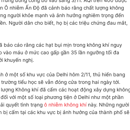
 Trung ương công bố vào sáng 3/11. AQI trên 400 được
ban Ô nhiễm Ấn Độ đã cảnh báo rằng chất lượng không
ững người khỏe mạnh và ảnh hưởng nghiêm trọng đến
n. Người dân cho biết, họ bị các triệu chứng đau mắt,
đã báo cáo rằng các hạt bụi mịn trong không khí nguy
p vào máu ở mức cao gấp gần 35 lần ngưỡng tối đa
i khuyến nghị.
h ở một số khu vực của Delhi hôm 2/11, thủ hiến bang
c trường tiểu học sẽ vẫn đóng cửa trong hai ngày tới.
t lượng Không khí đã cấm các hoạt động xây dựng khôn
đối với một số loại phương tiện ở Delhi như một phần
i quyết tình trạng
ô nhiễm không khí
này. Những người
ện bị cấm tại các khu vực bị ảnh hưởng của thành phố sẽ