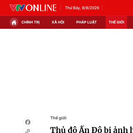
Thứ Bảy, 8/8/2026
CHÍNH TRỊ
XÃ HỘI
PHÁP LUẬT
THẾ GIỚI
Chính trị
Xã hội
Thế giới
Kinh tế
Tin tức
Tài chính
Thế giới đó đây
Thị trường
Câu chuyện quốc tế
Góc doanh nghiệp
Dữ liệu và đời sống
Thế giới
Thủ đô Ấn Độ bị ảnh