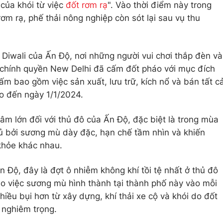
của khói từ việc
đốt rơm rạ
". Vào thời điểm này trong
m rạ, phế thải nông nghiệp còn sót lại sau vụ thu
i Diwali của Ấn Độ, nơi những người vui chơi thắp đèn và
, chính quyền New Delhi đã cấm đốt pháo với mục đích
m bao gồm việc sản xuất, lưu trữ, kích nổ và bán tất c
ho đến ngày 1/1/2024.
âm lớn đối với thủ đô của Ấn Độ, đặc biệt là trong mùa
ủ bởi sương mù dày đặc, hạn chế tầm nhìn và khiến
khỏe khác nhau.
 Độ, đây là đợt ô nhiễm không khí tồi tệ nhất ở thủ đô
o việc sương mù hình thành tại thành phố này vào mỗi
hiều bụi hơn từ xây dựng, khí thải xe cộ và khói do đốt
 nghiêm trọng.