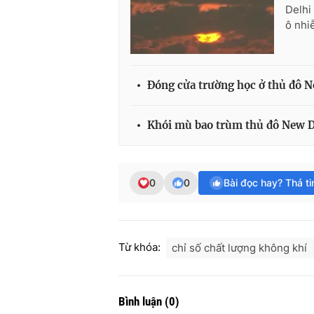
Delhi
ô nhi
Đóng cửa trường học ở thủ đô N
Khói mù bao trùm thủ đô New D
0
0
Bài đọc hay? Thả t
Từ khóa:
chỉ số chất lượng không khí
Bình luận
(
0
)