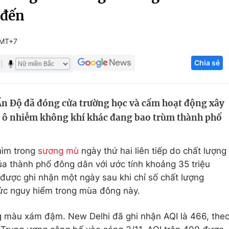
 đến
Góc ảnh
GMT+7
Giáo dục
Công nghệ
Chia sẻ
Tuyển sinh
Hitech Công ng
Học trực tuyến
Sản phẩm
Ấn Độ đã đóng cửa trường học và cấm hoạt động xây
g
Thị trường
 ô nhiễm không khí khác đang bao trùm thành phố
Tư vấn
ìm trong
sương mù
ngày thứ hai liên tiếp do chất lượng
a thành phố đông dân với ước tính khoảng 35 triệu
 được ghi nhận một ngày sau khi chỉ số chất lượng
mức nguy hiểm trong mùa đông này.
g màu xám đậm. New Delhi đã ghi nhận AQI là 466, the