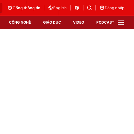
Cổng thông tin
English
Đăng nhập
CÔNG NGHỆ
GIÁO DỤC
VIDEO
PODCAST
VTV Money
VTV Thể thao
VTV Sức khoẻ
Bất động sản
Thị trường 24h
Tấm lòng Việt
Vươn mình bằng AI
VTV4
VTV8
VTV9
Lịch phát sóng
Giao lưu trực tuyến
Sự kiện