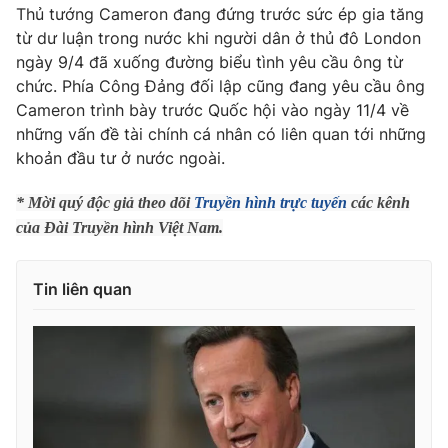
Thủ tướng Cameron đang đứng trước sức ép gia tăng
Photo
Infographic
từ dư luận trong nước khi người dân ở thủ đô London
ngày 9/4 đã xuống đường biểu tình yêu cầu ông từ
chức. Phía Công Đảng đối lập cũng đang yêu cầu ông
Video
Shorts video
Cameron trình bày trước Quốc hội vào ngày 11/4 về
những vấn đề tài chính cá nhân có liên quan tới những
VTV Money
VTV Thể thao
khoản đầu tư ở nước ngoài.
* Mời quý độc giả theo dõi
Truyền hình trực tuyến
các kênh
VTV Sức khoẻ
Bất động sản
của Đài Truyền hình Việt Nam.
Thị trường 24h
Tấm lòng Việt
Tin liên quan
VTV4
Vươn mình bằng AI
VTV9
VTV8
Liên hệ tòa soạn
English