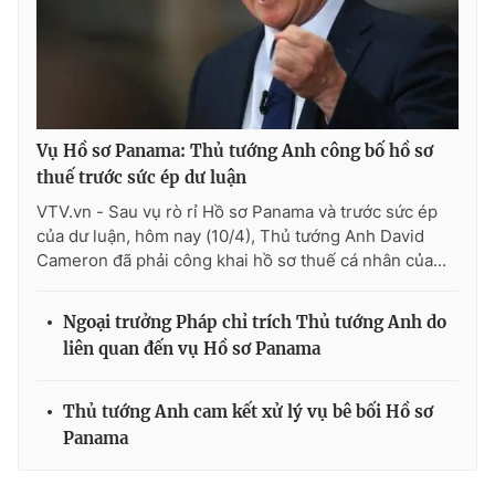
THỜI BÁO VTV
Vụ Hồ sơ Panama: Thủ tướng Anh công bố hồ sơ
thuế trước sức ép dư luận
VTV.vn - Sau vụ rò rỉ Hồ sơ Panama và trước sức ép
Theo dõi báo trên
của dư luận, hôm nay (10/4), Thủ tướng Anh David
Cameron đã phải công khai hồ sơ thuế cá nhân của...
Cơ quan chủ quản:
Đài Truyền hình Việt Nam
Cơ quan báo chí:
Thời báo VTV
Ngoại trưởng Pháp chỉ trích Thủ tướng Anh do
Giấy phép hoạt động báo in và báo điện tử số 483/GP-BTTTT
liên quan đến vụ Hồ sơ Panama
cấp ngày 29/12/2023
Tổng Biên tập:
Vũ Thanh Thủy
Thủ tướng Anh cam kết xử lý vụ bê bối Hồ sơ
Phó Tổng Biên tập:
Nguyễn Thị Mỹ Hạnh, Phạm Quốc Thắng,
Panama
Nguyễn Trọng Ninh
Tổng đài VTV:
024.38 355 931 - 024.38 355 932