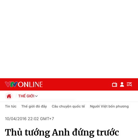
THẾ GIỚI
Chính trị
Tin tức
Thế giới đó đây
Câu chuyện quốc tế
Người Việt bốn phương
Xã hội
10/04/2016 22:02 GMT+7
Pháp luật
Chuyên mục
Kinh tế
Thủ tướng Anh đứng trước
Thể thao