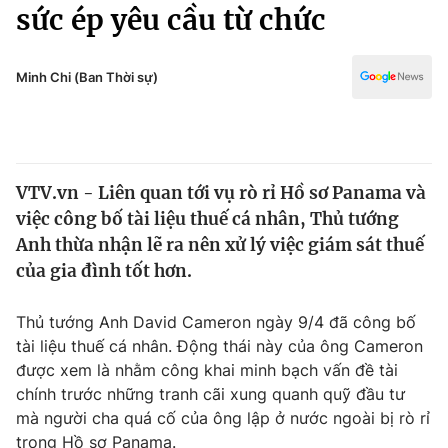
Chính trị
sức ép yêu cầu từ chức
Truyền hình
Văn hóa - Giải trí
Xã hội
Y tế
Minh Chi (Ban Thời sự)
Đời sống
Pháp luật
Công nghệ
Giáo dục
Y tế
VTV.vn - Liên quan tới vụ rò rỉ Hồ sơ Panama và
việc công bố tài liệu thuế cá nhân, Thủ tướng
Thế giới
Anh thừa nhận lẽ ra nên xử lý việc giám sát thuế
của gia đình tốt hơn.
Tin tức
Kinh tế
Thế giới đó đây
Thủ tướng Anh David Cameron ngày 9/4 đã công bố
Tài chính
tài liệu thuế cá nhân. Động thái này của ông Cameron
Dữ liệu và đời sống
Câu chuyện quốc tế
được xem là nhằm công khai minh bạch vấn đề tài
Thị trường
chính trước những tranh cãi xung quanh quỹ đầu tư
Truyền hình
Góc doanh nghiệp
mà người cha quá cố của ông lập ở nước ngoài bị rò rỉ
trong Hồ sơ Panama.