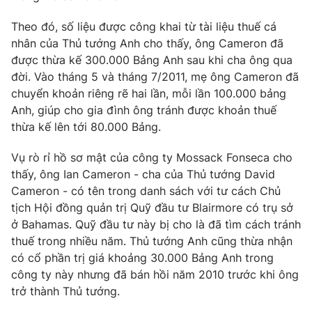
Phim VTV
Giải trí
Theo đó, số liệu được công khai từ tài liệu thuế cá
Hậu trường
nhân của Thủ tướng Anh cho thấy, ông Cameron đã
Điện ảnh
Đời sống
Nhân vật
được thừa kế 300.000 Bảng Anh sau khi cha ông qua
Âm nhạc
đời. Vào tháng 5 và tháng 7/2011, mẹ ông Cameron đã
Du lịch
Khán giả
chuyển khoản riêng rẽ hai lần, mỗi lần 100.000 bảng
Giáo dục
Sao
Anh, giúp cho gia đình ông tránh được khoản thuế
Làm đẹp
Giải sao mai
Tuyển sinh
thừa kế lên tới 80.000 Bảng.
Công nghệ
Chất lượng cuộc sống
Học trực tuyến
Vụ rò rỉ hồ sơ mật của công ty Mossack Fonseca cho
Hitech Công nghệ tương lai
thấy, ông Ian Cameron - cha của Thủ tướng David
Giao lưu trực tuyến
Cameron - có tên trong danh sách với tư cách Chủ
Sản phẩm
tịch Hội đồng quản trị Quỹ đầu tư Blairmore có trụ sở
Lịch phát sóng
Thị trường
ở Bahamas. Quỹ đầu tư này bị cho là đã tìm cách tránh
thuế trong nhiều năm. Thủ tướng Anh cũng thừa nhận
Tư vấn
có cổ phần trị giá khoảng 30.000 Bảng Anh trong
Chuyên mục khác
công ty này nhưng đã bán hồi năm 2010 trước khi ông
trở thành Thủ tướng.
Emagazine
Podcast