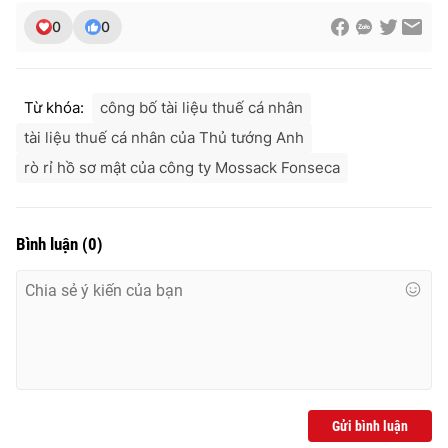
Ðiện thoại Thời báo VTV:
024.66 897 897
0
0
Email:
toasoan@vtv.vn
Liên hệ quảng cáo:
024-7300.7108
Từ khóa:
công bố tài liệu thuế cá nhân
tài liệu thuế cá nhân của Thủ tướng Anh
rò rỉ hồ sơ mật của công ty Mossack Fonseca
Bình luận
(
0
)
® Cấm sao chép dưới mọi hình thức nếu không có sự chấp
thuận bằng văn bản. Ghi rõ nguồn VTV.vn khi phát hành lại
thông tin từ website này.
Gửi bình luận