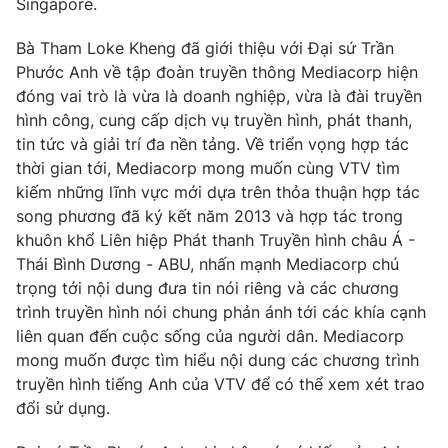
Singapore.
Photo
Infographic
Bà Tham Loke Kheng đã giới thiệu với Đại sứ Trần
Phước Anh về tập đoàn truyền thông Mediacorp hiện
Video
Shorts video
đóng vai trò là vừa là doanh nghiệp, vừa là đài truyền
hình công, cung cấp dịch vụ truyền hình, phát thanh,
tin tức và giải trí đa nền tảng. Về triển vọng hợp tác
VTV Money
VTV Thể thao
thời gian tới, Mediacorp mong muốn cùng VTV tìm
kiếm những lĩnh vực mới dựa trên thỏa thuận hợp tác
VTV Sức khoẻ
Bất động sản
song phương đã ký kết năm 2013 và hợp tác trong
khuôn khổ Liên hiệp Phát thanh Truyền hình châu Á -
Thị trường 24h
Thái Bình Dương - ABU, nhấn mạnh Mediacorp chú
Tấm lòng Việt
trọng tới nội dung đưa tin nói riêng và các chương
trình truyền hình nói chung phản ánh tới các khía cạnh
VTV4
Vươn mình bằng AI
liên quan đến cuộc sống của người dân. Mediacorp
mong muốn được tìm hiểu nội dung các chương trình
VTV9
VTV8
truyền hình tiếng Anh của VTV để có thể xem xét trao
đổi sử dụng.
Liên hệ tòa soạn
English