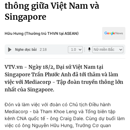
Chính trị
thông giữa Việt Nam và
Truyền hình
Singapore
Văn hóa - Giải trí
Xã hội
Y tế
Đời sống
Hữu Hưng (Thường trú THVN tại ASEAN)
Pháp luật
Công nghệ
Giáo dục
Nghe đọc bài
2:18
Y tế
VTV.vn - Ngày 18/2, Đại sứ Việt Nam tại
Thế giới
Singapore Trần Phước Anh đã tới thăm và làm
Tin tức
việc với Mediacorp - Tập đoàn truyền thông lớn
Kinh tế
nhất của Singapore.
Thế giới đó đây
Tài chính
Dữ liệu và đời sống
Câu chuyện quốc tế
Đón và làm việc với đoàn có Chủ tịch Điều hành
Thị trường
Mediacorp - bà Tham Khoe Leng và Tổng biên tập
kênh CNA quốc tế - ông Craig Dale. Cùng dự buổi làm
Truyền hình
Góc doanh nghiệp
việc có ông Nguyễn Hữu Hưng, Trưởng Cơ quan