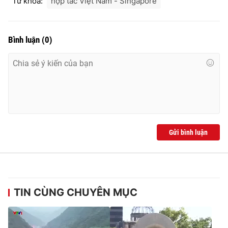
Từ khóa:
hợp tác Việt Nam - Singapore
Ðiện thoại Thời báo VTV:
024.66 897 897
Email:
toasoan@vtv.vn
Liên hệ quảng cáo:
024-7300.7108
Bình luận
(
0
)
Gửi bình luận
® Cấm sao chép dưới mọi hình thức nếu không có sự chấp
thuận bằng văn bản. Ghi rõ nguồn VTV.vn khi phát hành lại
TIN CÙNG CHUYÊN MỤC
thông tin từ website này.