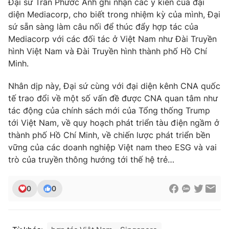
Đại sứ Trần Phước Anh ghi nhận các ý kiến của đại
diện Mediacorp, cho biết trong nhiệm kỳ của mình, Đại
sứ sẵn sàng làm câu nối để thúc đẩy hợp tác của
Mediacorp với các đối tác ở Việt Nam như Đài Truyền
THỜI BÁO VTV
hình Việt Nam và Đài Truyền hình thành phố Hồ Chí
Minh.
Nhân dịp này, Đại sứ cùng với đại diện kênh CNA quốc
tế trao đổi về một số vấn đề được CNA quan tâm như
Theo dõi báo trên
tác động của chính sách mới của Tổng thống Trump
tới Việt Nam, về quy hoạch phát triển tàu điện ngầm ở
Cơ quan chủ quản:
Đài Truyền hình Việt Nam
thành phố Hồ Chí Minh, về chiến lược phát triển bền
Cơ quan báo chí:
Thời báo VTV
vững của các doanh nghiệp Việt nam theo ESG và vai
Giấy phép hoạt động báo in và báo điện tử số 483/GP-BTTTT
trò của truyền thông hướng tới thế hệ trẻ…
cấp ngày 29/12/2023
Tổng Biên tập:
Vũ Thanh Thủy
0
0
Phó Tổng Biên tập:
Nguyễn Thị Mỹ Hạnh, Phạm Quốc Thắng,
Nguyễn Trọng Ninh
Tổng đài VTV:
024.38 355 931 - 024.38 355 932