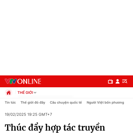
THẾ GIỚI
Chính trị
Tin tức
Thế giới đó đây
Câu chuyện quốc tế
Người Việt bốn phương
Xã hội
19/02/2025 19:25 GMT+7
Pháp luật
Chuyên mục
Kinh tế
Thúc đẩy hợp tác truyền
Thể thao