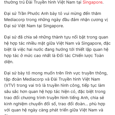
Phim VTV
thường trú Đài Truyền hình Việt Nam tại
Singapore
.
Giải trí
Hậu trường
Đại sứ Trần Phước Anh bày tỏ vui mừng đến thăm
Điện ảnh
Mediacorp trong những ngày đầu đảm nhận cương vị
Đời sống
Nhân vật
Đại sứ Việt Nam tại Singapore.
Âm nhạc
Du lịch
Khán giả
Giáo dục
Sao
Đại sứ đã chia sẻ những thành tựu nổi bật trong quan
Làm đẹp
Giải sao mai
hệ hợp tác nhiều mặt giữa Việt Nam và Singapore, đặc
Tuyển sinh
biệt là việc hai nước đang hướng tới thiết lập quan hệ
Công nghệ
Chất lượng cuộc sống
hợp tác ở mức cao nhất là Đối tác Chiến lược Toàn
Học trực tuyến
Hitech Công nghệ tương lai
diện.
Giao lưu trực tuyến
Sản phẩm
Đại sứ bày tỏ mong muốn trên lĩnh vực truyền thông,
tập đoàn Mediacorp và Đài Truyền hình Việt Nam
Lịch phát sóng
Thị trường
(VTV) trong vai trò là truyền hình công, tiếp tục làm
sâu sắc hơn quan hệ hợp tác hiện có, đặc biệt trong
Tư vấn
trao đổi chương trình truyền hình tiếng Anh, chia sẻ
Chuyên mục khác
kinh nghiệm chuyển đổi số, trao đổi đoàn… phù hợp
Emagazine
Podcast
với quan hệ ngày càng phát triển giữa Việt Nam và