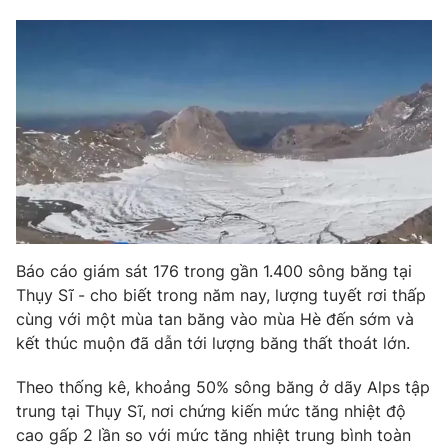
Phim VTV
Giải trí
Hậu trường
Điện ảnh
Đời sống
Nhân vật
Âm nhạc
Du lịch
Khán giả
Giáo dục
Sao
Làm đẹp
Giải sao mai
Tuyển sinh
Công nghệ
Chất lượng cuộc sống
Học trực tuyến
Hitech Công nghệ tương lai
Giao lưu trực tuyến
Báo cáo giám sát 176 trong gần 1.400 sông băng tại
Sản phẩm
Thụy Sĩ - cho biết trong năm nay, lượng tuyết rơi thấp
Lịch phát sóng
Thị trường
cùng với một mùa tan băng vào mùa Hè đến sớm và
kết thúc muộn đã dẫn tới lượng băng thất thoát lớn.
Tư vấn
Chuyên mục khác
Theo thống kê, khoảng 50% sông băng ở dãy Alps tập
trung tại Thụy Sĩ, nơi chứng kiến mức tăng nhiệt độ
Emagazine
Podcast
cao gấp 2 lần so với mức tăng nhiệt trung bình toàn