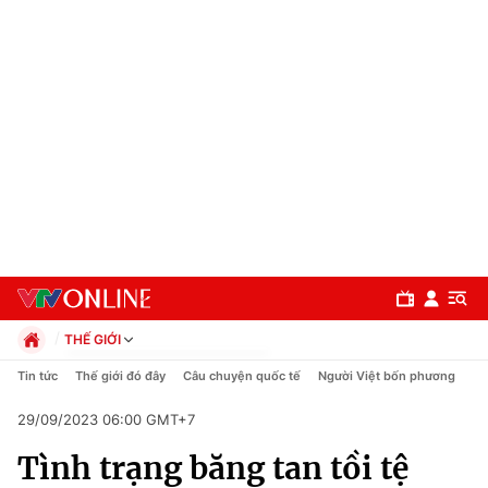
THẾ GIỚI
Chính trị
Tin tức
Thế giới đó đây
Câu chuyện quốc tế
Người Việt bốn phương
Xã hội
29/09/2023 06:00 GMT+7
Pháp luật
Chuyên mục
Kinh tế
Tình trạng băng tan tồi tệ
Thể thao