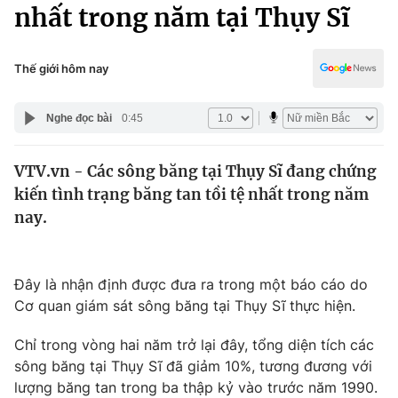
Chính trị
nhất trong năm tại Thụy Sĩ
Truyền hình
Văn hóa - Giải trí
Xã hội
Y tế
Thế giới hôm nay
Đời sống
Pháp luật
Công nghệ
Nghe đọc bài
0:45
Giáo dục
Y tế
VTV.vn - Các sông băng tại Thụy Sĩ đang chứng
kiến tình trạng băng tan tồi tệ nhất trong năm
Thế giới
nay.
Tin tức
Kinh tế
Thế giới đó đây
Đây là nhận định được đưa ra trong một báo cáo do
Tài chính
Cơ quan giám sát sông băng tại Thụy Sĩ thực hiện.
Dữ liệu và đời sống
Câu chuyện quốc tế
Thị trường
Chỉ trong vòng hai năm trở lại đây, tổng diện tích các
Truyền hình
sông băng tại Thụy Sĩ đã giảm 10%, tương đương với
Góc doanh nghiệp
lượng băng tan trong ba thập kỷ vào trước năm 1990.