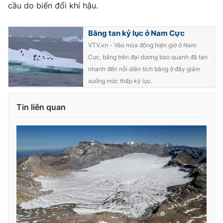
cầu do biến đổi khí hậu.
Photo
Infographic
Băng tan kỷ lục ở Nam Cực
Video
Shorts video
VTV.vn - Vào mùa đông hiện giờ ở Nam
Cực, băng trên đại dương bao quanh đã tan
nhanh đến nỗi diện tích băng ở đây giảm
VTV Money
VTV Thể thao
xuống mức thấp kỷ lục.
VTV Sức khoẻ
Bất động sản
Tin liên quan
Thị trường 24h
Tấm lòng Việt
VTV4
Vươn mình bằng AI
VTV9
VTV8
Liên hệ tòa soạn
English