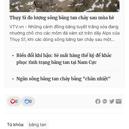
Thụy Sĩ đo lượng sông băng tan chảy sau mùa hè
VTV.vn - Những cánh đồng băng tuyết trắng xóa đang
THỜI BÁO VTV
nhường chỗ cho các mỏm đá xám xịt trên dãy Alps của
Thụy Sĩ, khi các dòng sông băng tan chảy sau một...
Theo dõi báo trên
Biến đổi khí hậu: Sẽ mất hàng thế kỷ để khắc
phục tình trạng băng tan tại Nam Cực
Cơ quan chủ quản:
Đài Truyền hình Việt Nam
Ngăn sông băng tan chảy bằng "chăn nhiệt"
Cơ quan báo chí:
Thời báo VTV
Giấy phép hoạt động báo in và báo điện tử số 483/GP-BTTTT
cấp ngày 29/12/2023
0
0
Tổng Biên tập:
Vũ Thanh Thủy
Phó Tổng Biên tập:
Nguyễn Thị Mỹ Hạnh, Phạm Quốc Thắng,
Nguyễn Trọng Ninh
Tổng đài VTV:
024.38 355 931 - 024.38 355 932
Từ khóa:
băng tan