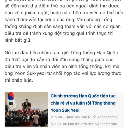
Ðiện thoại Thời báo VTV:
024.66 897 897
sẽ đến một địa điểm thứ ba bên ngoài dinh thự được
Email:
toasoan@vtv.vn
bảo vệ nghiêm ngặt, hoặc các điều tra viên có thể tiến
Liên hệ quảng cáo:
024-7300.7108
hành thẩm vấn tại nơi ở của ông. Văn phòng Tổng
thống khẳng định sẵn sàng tham vấn với các cơ quan
điều tra để tránh xung đột trong quá trình thực thi
lệnh bắt giữ.
Nỗ lực đầu tiên nhằm tạm giữ Tổng thống Hàn Quốc
đã thất bại do xảy ra đối đầu căng thẳng giữa các
điều tra viên và nhân viên an ninh tổng thống, khi mà
ông Yoon Suk-yeol từ chối hợp tác với lực lượng thực
thi pháp luật.
Chính trường Hàn Quốc tiếp tục
® Cấm sao chép dưới mọi hình thức nếu không có sự chấp
chia rẽ vì vụ luận tội Tổng thống
thuận bằng văn bản. Ghi rõ nguồn VTV.vn khi phát hành lại
Yoon Suk Yeol
thông tin từ website này.
VTV.vn - Quốc hội Hàn Quốc không thông
qua hai dự luật điều tra đặc biệt nhằm vào