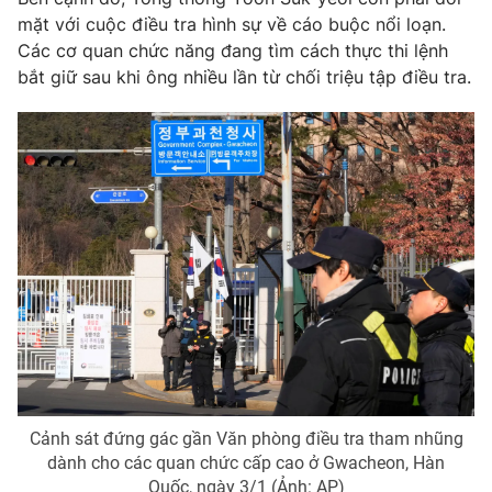
mặt với cuộc điều tra hình sự về cáo buộc nổi loạn.
Photo
Infographic
Các cơ quan chức năng đang tìm cách thực thi lệnh
bắt giữ sau khi ông nhiều lần từ chối triệu tập điều tra.
Video
Shorts video
VTV Money
VTV Thể thao
VTV Sức khoẻ
Bất động sản
Thị trường 24h
Tấm lòng Việt
VTV4
Vươn mình bằng AI
VTV9
VTV8
Cảnh sát đứng gác gần Văn phòng điều tra tham nhũng
dành cho các quan chức cấp cao ở Gwacheon, Hàn
Liên hệ tòa soạn
English
Quốc, ngày 3/1 (Ảnh: AP)