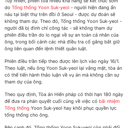
Tuy nhiên, phiên tòa nhiều khả năng sẽ kết thúc sớm
Phim VTV
Giải trí
do
Tổng thống Yoon Suk-yeol
- người hiện đang ẩn
Hậu trường
náu tại biệt thự trên đồi ở Seoul - được dự đoán sẽ
Điện ảnh
không tham dự. Theo đó, Tổng thống Yoon Suk-yeol -
Đời sống
Nhân vật
người đã bị đình chỉ công tác - sẽ không tham dự
Âm nhạc
Du lịch
phiên điều trần do lo ngại về sự an toàn cá nhân của
Khán giả
Giáo dục
Sao
ông, trong bối cảnh các nhà điều tra cố gắng bắt giữ
Làm đẹp
Giải sao mai
ông liên quan đến lệnh thiết quân luật.
Tuyển sinh
Công nghệ
Chất lượng cuộc sống
Phiên điều trần tiếp theo được lên lịch vào ngày 16/1.
Học trực tuyến
Hitech Công nghệ tương lai
Theo luật, nếu ông Yoon Suk-yeol lại vắng mặt, tòa án
Giao lưu trực tuyến
có thể tiến hành thảo luận về vụ án mà không cần sự
Sản phẩm
tham dự của ông.
Lịch phát sóng
Thị trường
Theo quy định, Tòa án Hiến pháp có thời hạn 180 ngày
để đưa ra phán quyết cuối cùng về việc có
bãi nhiệm
Tư vấn
Tổng thống
Yoon Suk-yeol hay khôi phục quyền lực
Chuyên mục khác
tổng thống cho ông.
Emagazine
Podcast
Bên cạnh đó, Tổng thống Yoon Suk-yeol còn phải đối