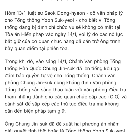
Hôm 13/1, luật sư Seok Dong-hyeon - cố vấn pháp lý
cho Tổng thống Yoon Suk-yeol - cho biết vị Tổng
thống đang bị đình chỉ chức vụ sẽ không có mặt tại
THỜI BÁO VTV
Tòa án Hiến pháp vào ngày 14/1, với lý do các nỗ lực
bắt giữ của cơ quan chức năng đã cản trở ông trình
bày quan điểm tại phiên tòa.
Theo dõi báo trên
Trong khi đó, vào sáng 14/1, Chánh Văn phòng Tổng
thống Hàn Quốc Chung Jin-suk đã lên tiếng kêu gọi
Cơ quan chủ quản:
Đài Truyền hình Việt Nam
đảm bảo quyền tự vệ cho Tổng thống. Chánh văn
Cơ quan báo chí:
Thời báo VTV
phòng Chung Jin-suk cũng khẳng định Văn phòng
Tổng thống sẵn sàng thảo luận với Văn phòng điều tra
Giấy phép hoạt động báo in và báo điện tử số 483/GP-BTTTT
cấp ngày 29/12/2023
tham nhũng dành cho các quan chức cấp cao (CIO) và
cảnh sát để sắp xếp các thủ tục điều tra mà không
Tổng Biên tập:
Vũ Thanh Thủy
cần đến biện pháp tạm giữ.
Phó Tổng Biên tập:
Nguyễn Thị Mỹ Hạnh, Phạm Quốc Thắng,
Nguyễn Trọng Ninh
Ông Chung Jin-suk đã đề xuất hai phương án nhằm
Tổng đài VTV:
024.38 355 931 - 024.38 355 932
giải quyết tình thế: hoặc là Tổng thống Yoon Suk-yeol