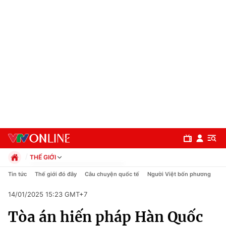
THẾ GIỚI
Chính trị
Tin tức
Thế giới đó đây
Câu chuyện quốc tế
Người Việt bốn phương
Xã hội
14/01/2025 15:23 GMT+7
Pháp luật
Chuyên mục
Kinh tế
Tòa án hiến pháp Hàn Quốc
Thể thao