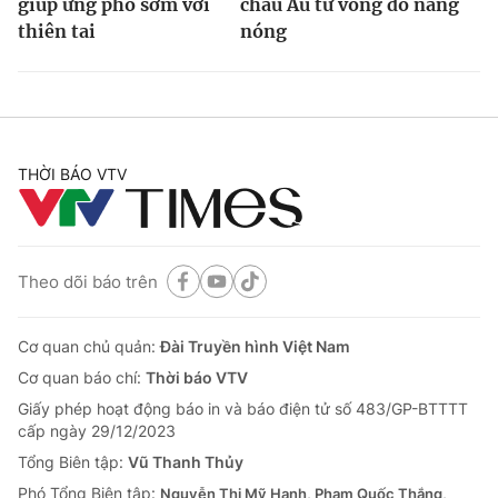
giúp ứng phó sớm với
châu Âu tử vong do nắng
thiên tai
nóng
THỜI BÁO VTV
Theo dõi báo trên
Cơ quan chủ quản:
Đài Truyền hình Việt Nam
Cơ quan báo chí:
Thời báo VTV
Giấy phép hoạt động báo in và báo điện tử số 483/GP-BTTTT
cấp ngày 29/12/2023
Tổng Biên tập:
Vũ Thanh Thủy
Phó Tổng Biên tập:
Nguyễn Thị Mỹ Hạnh, Phạm Quốc Thắng,