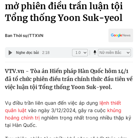
Chính trị
mở phiên điều trần luận tội
Truyền hình
Tổng thống Yoon Suk-yeol
Văn hóa - Giải trí
Xã hội
Y tế
Đời sống
Ban Thời sự/TTXVN
Pháp luật
Công nghệ
Giáo dục
Nghe đọc bài
2:18
Y tế
VTV.vn - Tòa án Hiến pháp Hàn Quốc hôm 14/1
Thế giới
đã tổ chức phiên điều trần chính thức đầu tiên về
Tin tức
việc luận tội Tổng thống Yoon Suk-yeol.
Kinh tế
Thế giới đó đây
Vụ điều trần liên quan đến việc áp dụng
lệnh thiết
Tài chính
Dữ liệu và đời sống
quân luật
vào ngày 3/12/2024, gây ra cuộc
khủng
Câu chuyện quốc tế
Thị trường
hoảng chính trị
nghiêm trọng nhất trong nhiều thập kỷ
tại Hàn Quốc.
Truyền hình
Góc doanh nghiệp