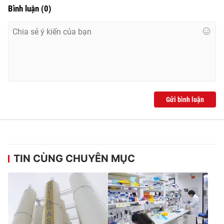
Bình luận
(
0
)
Gửi bình luận
TIN CÙNG CHUYÊN MỤC