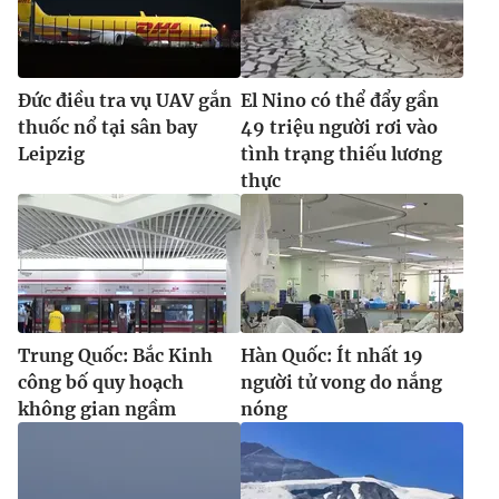
Ðiện thoại Thời báo VTV:
024.66 897 897
Email:
toasoan@vtv.vn
Liên hệ quảng cáo:
024-7300.7108
Đức điều tra vụ UAV gắn
El Nino có thể đẩy gần
thuốc nổ tại sân bay
49 triệu người rơi vào
Leipzig
tình trạng thiếu lương
thực
Trung Quốc: Bắc Kinh
Hàn Quốc: Ít nhất 19
công bố quy hoạch
người tử vong do nắng
® Cấm sao chép dưới mọi hình thức nếu không có sự chấp
không gian ngầm
nóng
thuận bằng văn bản. Ghi rõ nguồn VTV.vn khi phát hành lại
thông tin từ website này.