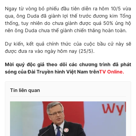
Phim VTV
Giải trí
Ngay từ vòng bỏ phiếu đầu tiên diễn ra hôm 10/5 vừa
Hậu trường
qua, ông Duda đã giành lợi thế trước đương kim Tổng
Điện ảnh
thống, tuy nhiên do chưa giành được quá 50% ủng hộ
Đời sống
Nhân vật
nên ông Duda chưa thể giành chiến thắng hoàn toàn.
Âm nhạc
Du lịch
Khán giả
Giáo dục
Sao
Dự kiến, kết quả chính thức của cuộc bầu cử này sẽ
Làm đẹp
Giải sao mai
được đưa ra vào ngày hôm nay (25/5).
Tuyển sinh
Công nghệ
Chất lượng cuộc sống
Mời quý độc giả theo dõi các chương trình đã phát
Học trực tuyến
sóng của Đài Truyền hình Việt Nam trên
TV Online.
Hitech Công nghệ tương lai
Giao lưu trực tuyến
Sản phẩm
Tin liên quan
Lịch phát sóng
Thị trường
Tư vấn
Chuyên mục khác
Emagazine
Podcast