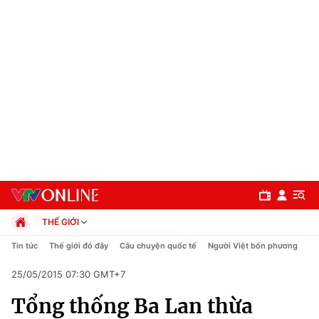
THẾ GIỚI
Chính trị
Tin tức
Thế giới đó đây
Câu chuyện quốc tế
Người Việt bốn phương
Xã hội
25/05/2015 07:30 GMT+7
Pháp luật
Chuyên mục
Kinh tế
Tổng thống Ba Lan thừa
Thể thao