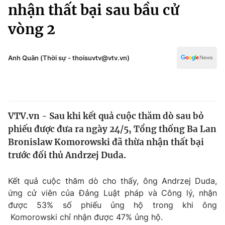
Chính trị
nhận thất bại sau bầu cử
Truyền hình
vòng 2
Văn hóa - Giải trí
Xã hội
Y tế
Đời sống
Anh Quân (Thời sự - thoisuvtv@vtv.vn)
Pháp luật
Công nghệ
Giáo dục
Y tế
VTV.vn - Sau khi kết quả cuộc thăm dò sau bỏ
Thế giới
phiếu được đưa ra ngày 24/5, Tổng thống Ba Lan
Tin tức
Bronislaw Komorowski đã thừa nhận thất bại
Kinh tế
trước đối thủ Andrzej Duda.
Thế giới đó đây
Tài chính
Dữ liệu và đời sống
Câu chuyện quốc tế
Kết quả cuộc thăm dò cho thấy, ông
Andrzej Duda
,
Thị trường
ứng cử viên của Đảng Luật pháp và Công lý, nhận
được 53% số phiếu ủng hộ trong khi ông
Truyền hình
Góc doanh nghiệp
Komorowski
chỉ nhận được 47% ủng hộ.