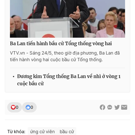
Photo
Infographic
Video
Shorts video
Ba Lan tiến hành bầu cử Tổng thống vòng hai
VTV Money
VTV Thể thao
VTV.vn - Sáng 24/5, theo giờ địa phương, Ba Lan đã
tiến hành vòng hai cuộc bầu cử Tổng thống.
VTV Sức khoẻ
Bất động sản
Đương kim Tổng thống Ba Lan về nhì ở vòng 1
Thị trường 24h
Tấm lòng Việt
cuộc bầu cử
VTV4
Vươn mình bằng AI
0
0
VTV9
VTV8
Từ khóa:
ứng cử viên
bầu cử
Liên hệ tòa soạn
English