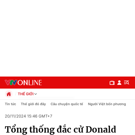
THẾ GIỚI
Chính trị
Tin tức
Thế giới đó đây
Câu chuyện quốc tế
Người Việt bốn phương
Xã hội
20/11/2024 15:46 GMT+7
Pháp luật
Chuyên mục
Kinh tế
Tổng thống đắc cử Donald
Thể thao