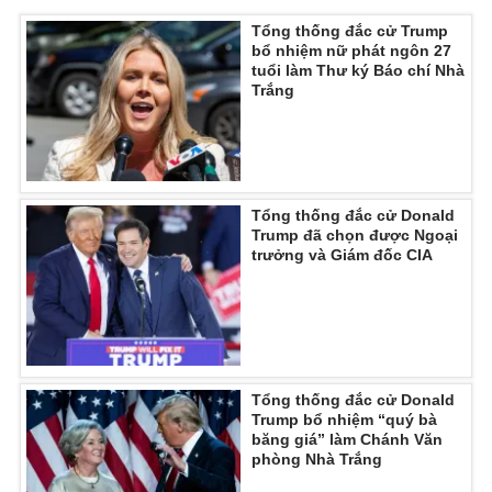
Ðiện thoại Thời báo VTV:
024.66 897 897
Tổng thống đắc cử Trump
Email:
toasoan@vtv.vn
bổ nhiệm nữ phát ngôn 27
tuổi làm Thư ký Báo chí Nhà
Liên hệ quảng cáo:
024-7300.7108
Trắng
Tổng thống đắc cử Donald
Trump đã chọn được Ngoại
trưởng và Giám đốc CIA
® Cấm sao chép dưới mọi hình thức nếu không có sự chấp
Tổng thống đắc cử Donald
thuận bằng văn bản. Ghi rõ nguồn VTV.vn khi phát hành lại
Trump bổ nhiệm “quý bà
thông tin từ website này.
băng giá” làm Chánh Văn
phòng Nhà Trắng