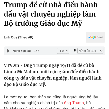
Chính trị
Trump đề cử nhà điều hành
Truyền hình
đấu vật chuyên nghiệp làm
Văn hóa - Giải trí
Xã hội
Y tế
Bộ trưởng Giáo dục Mỹ
Đời sống
Pháp luật
Công nghệ
Giáo dục
Linh Quy (Theo AP)
Y tế
Nghe đọc bài
1:57
Thế giới
VTV.vn - Ông Trump ngày 19/11 đã đề cử bà
Tin tức
Linda McMahon, một cựu giám đốc điều hành
Kinh tế
Thế giới đó đây
công ty đấu vật chuyên nghiệp, làm người lãnh
Tài chính
đạo Bộ Giáo dục Mỹ.
Dữ liệu và đời sống
Câu chuyện quốc tế
Thị trường
Là một người bạn thân và cũng là người ủng hộ lâu
Truyền hình
Góc doanh nghiệp
năm cho sự nghiệp chính trị của
ông Trump
, bà
McMahon nằm trong số những nhà tài trợ ban đầu góp