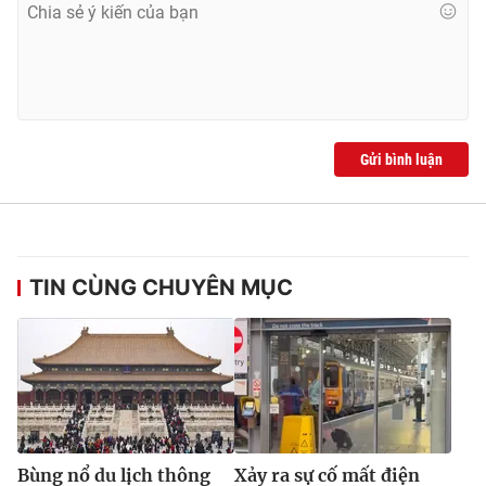
Gửi bình luận
TIN CÙNG CHUYÊN MỤC
Bùng nổ du lịch thông
Xảy ra sự cố mất điện