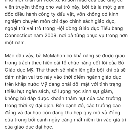
viên truyền thống cho vai trò này, bởi bà là một giám
đốc điều hành công ty đấu vật, vốn không có kinh
nghiệm chuyên môn chỉ đạo chính sách giáo dục,
ngoại trừ vai trò trong Hội đồng Giáo dục Tiểu bang
THỜI BÁO VTV
Connecticut năm 2009, nơi bà từng phục vụ trong hơn
một năm.
Mặc dầu vậy, bà McMahon có khả năng sẽ được giao
Theo dõi báo trên
trọng trách thực hiện cải tổ chức năng cốt lõi của Bộ
Giáo dục Mỹ. Thử thách sẽ nhân lên gấp bội khi bà sẽ
Cơ quan chủ quản:
Đài Truyền hình Việt Nam
đảm nhận vai trò này vào thời điểm ngành giáo dục
Cơ quan báo chí:
Thời báo VTV
trên khắp nước Mỹ đang phải đối mặt với tình trạng
thiếu hụt ngân sách, số lượng học sinh sụt giảm,
Giấy phép hoạt động báo in và báo điện tử số 483/GP-BTTTT
cấp ngày 29/12/2023
không bù đắp được khoản thâm hụt của các trường
trong thời kỳ đại dịch. Bên cạnh đó, các trường cao
Tổng Biên tập:
Vũ Thanh Thủy
đẳng và đại học còn đang thu hẹp quy mô và đóng
Phó Tổng Biên tập:
Nguyễn Thị Mỹ Hạnh, Phạm Quốc Thắng,
cửa trong bối cảnh ngày càng mất niềm tin vào giá trị
Nguyễn Trọng Ninh
của giáo dục đại học.
Tổng đài VTV:
024.38 355 931 - 024.38 355 932