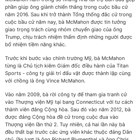
Phim VTV
Giải trí
phần giúp ông giành chiến thắng trong cuộc bầu cử
Hậu trường
năm 2016. Sau khi trở thành Tổng thống đắc cử trong
Điện ảnh
cuộc bầu cử năm nay, bà McMahon được tin tưởng
Đời sống
Nhân vật
giao trọng trách cùng nhóm chuyển giao của ông
Âm nhạc
Trump, chịu trách nhiệm thẩm định những người được
Du lịch
Khán giả
Giáo dục
bổ nhiệm tiềm năng khác.
Sao
Làm đẹp
Giải sao mai
Tuyển sinh
Trước khi bước vào chính trường Mỹ, bà McMahon
Công nghệ
Chất lượng cuộc sống
từng là Chủ tịch kiêm Giám đốc điều hành của Titan
Học trực tuyến
Sports - công ty giải trí đấu vật được thành lập cùng
Hitech Công nghệ tương lai
Giao lưu trực tuyến
với chồng là ông Vince McMahon.
Sản phẩm
Vào năm 2009, bà rời công ty để tham gia tranh cử
Lịch phát sóng
Thị trường
vào Thượng viện Mỹ tại bang Connecticut với tư cách
thành viên đảng Cộng hòa. Sau đó vào năm 2012, bà
Tư vấn
được đảng Cộng hòa đề cử trong cuộc đua vào
Chuyên mục khác
Thượng viện lần thứ 2. Tuy nhiên, cả hai lần này bà
Emagazine
đều thất bại trước các ứng viên khác thuộc đảng Dân
Podcast
chủ, lần lượt là ông Richard Blumenthal và ông Chris