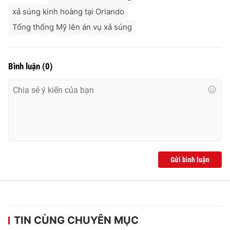
Ðiện thoại Thời báo VTV:
024.66 897 897
xả súng kinh hoàng tại Orlando
Email:
toasoan@vtv.vn
Tổng thống Mỹ lên án vụ xả súng
Liên hệ quảng cáo:
024-7300.7108
Bình luận
(
0
)
Gửi bình luận
® Cấm sao chép dưới mọi hình thức nếu không có sự chấp
thuận bằng văn bản. Ghi rõ nguồn VTV.vn khi phát hành lại
thông tin từ website này.
TIN CÙNG CHUYÊN MỤC