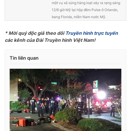
một vụ xả súng hàng loạt xảy ra rạng sáng
Photo
Infographic
12/6 giờ Mỹ tại hộp đêm Pulse ở Orlando,
bang Florida, miền Nam nước Mỹ.
Video
Shorts video
* Mời quý độc giả theo dõi
Truyền hình trực tuyến
các kênh của Đài Truyền hình Việt Nam!
VTV Money
VTV Thể thao
Tin liên quan
VTV Sức khoẻ
Bất động sản
Thị trường 24h
Tấm lòng Việt
VTV4
Vươn mình bằng AI
VTV9
VTV8
Liên hệ tòa soạn
English