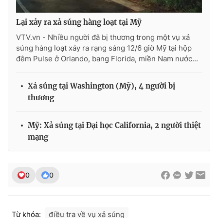
Lại xảy ra xả súng hàng loạt tại Mỹ
VTV.vn - Nhiều người đã bị thương trong một vụ xả
THỜI BÁO VTV
súng hàng loạt xảy ra rạng sáng 12/6 giờ Mỹ tại hộp
đêm Pulse ở Orlando, bang Florida, miền Nam nước...
Xả súng tại Washington (Mỹ), 4 người bị
Theo dõi báo trên
thương
Cơ quan chủ quản:
Đài Truyền hình Việt Nam
Mỹ: Xả súng tại Đại học California, 2 người thiệt
Cơ quan báo chí:
Thời báo VTV
mạng
Giấy phép hoạt động báo in và báo điện tử số 483/GP-BTTTT
cấp ngày 29/12/2023
Tổng Biên tập:
Vũ Thanh Thủy
0
0
Phó Tổng Biên tập:
Nguyễn Thị Mỹ Hạnh, Phạm Quốc Thắng,
Nguyễn Trọng Ninh
Tổng đài VTV:
024.38 355 931 - 024.38 355 932
Từ khóa:
điều tra về vụ xả súng