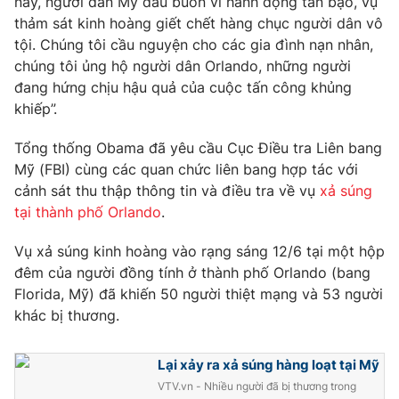
nay, người dân Mỹ đau buồn vì hành động tàn bạo, vụ
Phim VTV
Giải trí
thảm sát kinh hoàng giết chết hàng chục người dân vô
Hậu trường
tội. Chúng tôi cầu nguyện cho các gia đình nạn nhân,
Điện ảnh
chúng tôi ủng hộ người dân Orlando, những người
Đời sống
Nhân vật
đang hứng chịu hậu quả của cuộc tấn công khủng
Âm nhạc
Du lịch
khiếp”.
Khán giả
Giáo dục
Sao
Làm đẹp
Giải sao mai
Tổng thống Obama đã yêu cầu Cục Điều tra Liên bang
Tuyển sinh
Mỹ (FBI) cùng các quan chức liên bang hợp tác với
Công nghệ
Chất lượng cuộc sống
cảnh sát thu thập thông tin và điều tra về vụ
xả súng
Học trực tuyến
Hitech Công nghệ tương lai
tại thành phố Orlando
.
Giao lưu trực tuyến
Sản phẩm
Vụ xả súng kinh hoàng vào rạng sáng 12/6 tại một hộp
đêm của người đồng tính ở thành phố Orlando (bang
Lịch phát sóng
Thị trường
Florida, Mỹ) đã khiến 50 người thiệt mạng và 53 người
khác bị thương.
Tư vấn
Chuyên mục khác
Lại xảy ra xả súng hàng loạt tại Mỹ
Emagazine
Podcast
VTV.vn - Nhiều người đã bị thương trong