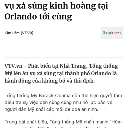
Chính trị
vụ xả súng kinh hoàng tại
Truyền hình
Orlando tới cùng
Văn hóa - Giải trí
Xã hội
Y tế
Đời sống
Kim Lâm (VTV9)
Pháp luật
Công nghệ
Giáo dục
Y tế
VTV.vn - Phát biểu tại Nhà Trắng, Tổng thống
Thế giới
Mỹ lên án vụ xả súng tại thành phố Orlando là
Tin tức
hành động của khủng bố và thù địch.
Kinh tế
Thế giới đó đây
Tổng thống Mỹ Barack Obama còn thể hiện quyết tâm
Tài chính
Dữ liệu và đời sống
điều tra sự việc đến cùng cũng như nỗ lực bảo vệ
Câu chuyện quốc tế
Thị trường
người dân Mỹ khỏi các mối đe dọa an ninh.
Truyền hình
Góc doanh nghiệp
Trong bài phát biểu, Tổng thống Mỹ nhấn mạnh: “Hôm