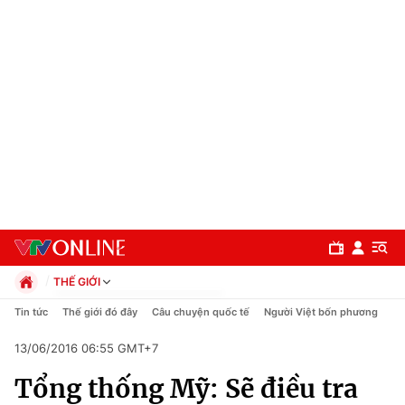
THẾ GIỚI
Chính trị
Tin tức
Thế giới đó đây
Câu chuyện quốc tế
Người Việt bốn phương
Xã hội
13/06/2016 06:55 GMT+7
Pháp luật
Chuyên mục
Kinh tế
Tổng thống Mỹ: Sẽ điều tra
Thể thao