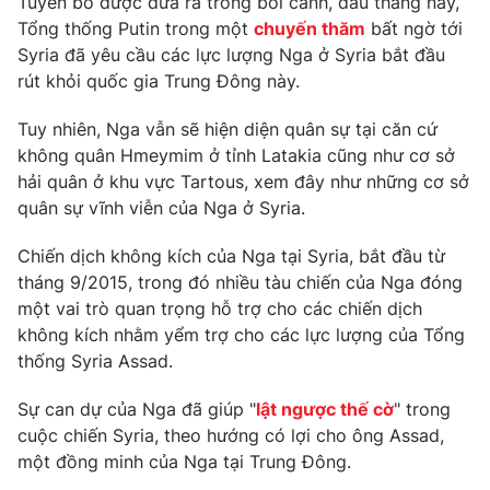
Tuyên bố được đưa ra trong bối cảnh, đầu tháng này,
Phim VTV
Giải trí
Tổng thống Putin trong một
chuyến thăm
bất ngờ tới
Hậu trường
Syria đã yêu cầu các lực lượng Nga ở Syria bắt đầu
Điện ảnh
rút khỏi quốc gia Trung Đông này.
Đời sống
Nhân vật
Âm nhạc
Tuy nhiên, Nga vẫn sẽ hiện diện quân sự tại căn cứ
Du lịch
Khán giả
Giáo dục
không quân Hmeymim ở tỉnh Latakia cũng như cơ sở
Sao
Làm đẹp
Giải sao mai
hải quân ở khu vực Tartous, xem đây như những cơ sở
Tuyển sinh
quân sự vĩnh viễn của Nga ở Syria.
Công nghệ
Chất lượng cuộc sống
Học trực tuyến
Chiến dịch không kích của Nga tại Syria, bắt đầu từ
Hitech Công nghệ tương lai
Giao lưu trực tuyến
tháng 9/2015, trong đó nhiều tàu chiến của Nga đóng
Sản phẩm
một vai trò quan trọng hỗ trợ cho các chiến dịch
không kích nhằm yểm trợ cho các lực lượng của Tổng
Lịch phát sóng
Thị trường
thống Syria Assad.
Tư vấn
Sự can dự của Nga đã giúp "
lật ngược thế cờ
" trong
Chuyên mục khác
cuộc chiến Syria, theo hướng có lợi cho ông Assad,
Emagazine
một đồng minh của Nga tại Trung Đông.
Podcast