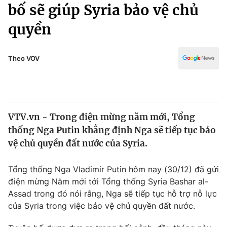
Chính trị
bố sẽ giúp Syria bảo vệ chủ
Truyền hình
quyền
Văn hóa - Giải trí
Xã hội
Y tế
Đời sống
Theo VOV
Pháp luật
Công nghệ
Giáo dục
Y tế
VTV.vn - Trong điện mừng năm mới, Tổng
Thế giới
thống Nga Putin khẳng định Nga sẽ tiếp tục bảo
Tin tức
vệ chủ quyền đất nước của Syria.
Kinh tế
Thế giới đó đây
Tổng thống Nga Vladimir Putin hôm nay (30/12) đã gửi
Tài chính
Dữ liệu và đời sống
điện mừng Năm mới tới Tổng thống Syria Bashar al-
Câu chuyện quốc tế
Thị trường
Assad trong đó nói rằng, Nga sẽ tiếp tục hỗ trợ nỗ lực
của Syria trong việc bảo vệ chủ quyền đất nước.
Truyền hình
Góc doanh nghiệp