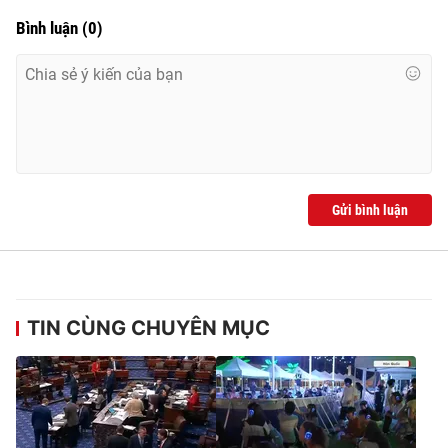
Ðiện thoại Thời báo VTV:
024.66 897 897
Bình luận
(
0
)
Email:
toasoan@vtv.vn
Liên hệ quảng cáo:
024-7300.7108
Gửi bình luận
TIN CÙNG CHUYÊN MỤC
® Cấm sao chép dưới mọi hình thức nếu không có sự chấp
thuận bằng văn bản. Ghi rõ nguồn VTV.vn khi phát hành lại
thông tin từ website này.