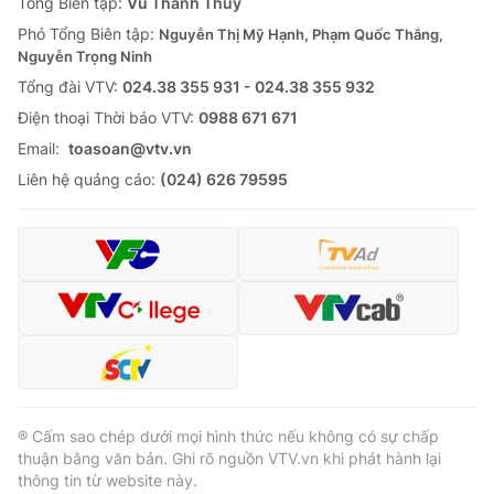
Tổng Biên tập:
Vũ Thanh Thủy
Phó Tổng Biên tập:
Nguyễn Thị Mỹ Hạnh, Phạm Quốc Thắng,
Nguyễn Trọng Ninh
Tổng đài VTV:
024.38 355 931 - 024.38 355 932
Ðiện thoại Thời báo VTV:
0988 671 671
Email:
toasoan@vtv.vn
Liên hệ quảng cáo:
(024) 626 79595
® Cấm sao chép dưới mọi hình thức nếu không có sự chấp
thuận bằng văn bản. Ghi rõ nguồn VTV.vn khi phát hành lại
thông tin từ website này.