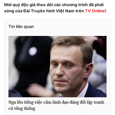
Mời quý độc giả theo dõi các chương trình đã phát
Photo
Infographic
sóng của Đài Truyền hình Việt Nam trên
TV Online
!
Video
Shorts video
Tin liên quan
VTV Money
VTV Thể thao
VTV Sức khoẻ
Bất động sản
Thị trường 24h
Tấm lòng Việt
VTV4
Vươn mình bằng AI
VTV9
VTV8
Nga lên tiếng việc cấm lãnh đạo đảng đối lập tranh
cử tổng thống
Liên hệ tòa soạn
English