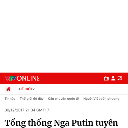
THẾ GIỚI
Chính trị
Tin tức
Thế giới đó đây
Câu chuyện quốc tế
Người Việt bốn phương
Xã hội
30/12/2017 21:34 GMT+7
Pháp luật
Chuyên mục
Kinh tế
Tổng thống Nga Putin tuyên
Thể thao