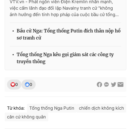
VTV.vn - Phát ngôn viên Điện Kremlin nhấn mạnh,
việc cấm lãnh đạo đối lập Navalny tranh cử "không
ảnh hưởng đến tính hợp pháp của cuộc bầu cử tổng...
THỜI BÁO VTV
Bầu cử Nga: Tổng thống ​Putin đích thân nộp hồ
sơ tranh cử
Tổng thống Nga kêu gọi giám sát các công ty
Theo dõi báo trên
truyền thông
Cơ quan chủ quản:
Đài Truyền hình Việt Nam
Cơ quan báo chí:
Thời báo VTV
0
0
Giấy phép hoạt động báo in và báo điện tử số 483/GP-BTTTT
cấp ngày 29/12/2023
Tổng Biên tập:
Vũ Thanh Thủy
Từ khóa:
Tổng thống Nga Putin
chiến dịch không kích
Phó Tổng Biên tập:
Nguyễn Thị Mỹ Hạnh, Phạm Quốc Thắng,
căn cứ không quân
Nguyễn Trọng Ninh
Tổng đài VTV:
024.38 355 931 - 024.38 355 932