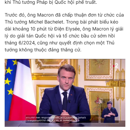
Phim VTV
khi Thủ tướng Pháp bị Quốc hội phế truất.
Giải trí
Hậu trường
Trước đó, ông Macron đã chấp thuận đơn từ chức của
Điện ảnh
Thủ tướng Michel Bachelet. Trong bài phát biểu kéo
Đời sống
Nhân vật
dài khoảng 10 phút từ Điện Elysée, ông Macron lý giải
Âm nhạc
Du lịch
lý do giải tán Quốc hội và tổ chức bầu cử sớm hồi
Khán giả
Giáo dục
Sao
tháng 6/2024, cũng như quyết định chọn một Thủ
Làm đẹp
Giải sao mai
tướng không thuộc đảng thắng cử.
Tuyển sinh
Công nghệ
Chất lượng cuộc sống
Học trực tuyến
Hitech Công nghệ tương lai
Giao lưu trực tuyến
Sản phẩm
Lịch phát sóng
Thị trường
Tư vấn
Chuyên mục khác
Emagazine
Podcast