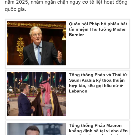
năm 2025, nhằm ngăn chặn nguy cơ tê liệt hoạt động
quốc gia.
Quốc hội Pháp bỏ phiếu bất
THỜI BÁO VTV
tín nhiệm Thủ tướng Michel
Barnier
Theo dõi báo trên
Tổng thống Pháp và Thái tử
Cơ quan chủ quản:
Đài Truyền hình Việt Nam
Saudi Arabia ký thỏa thuận
Cơ quan báo chí:
Thời báo VTV
hợp tác, kêu gọi bầu cử ở
Lebanon
Giấy phép hoạt động báo in và báo điện tử số 483/GP-BTTTT
cấp ngày 29/12/2023
Tổng Biên tập:
Vũ Thanh Thủy
Phó Tổng Biên tập:
Nguyễn Thị Mỹ Hạnh, Phạm Quốc Thắng,
Nguyễn Trọng Ninh
Tổng thống Pháp Macron
Tổng đài VTV:
024.38 355 931 - 024.38 355 932
khẳng định sẽ tại vị cho đến