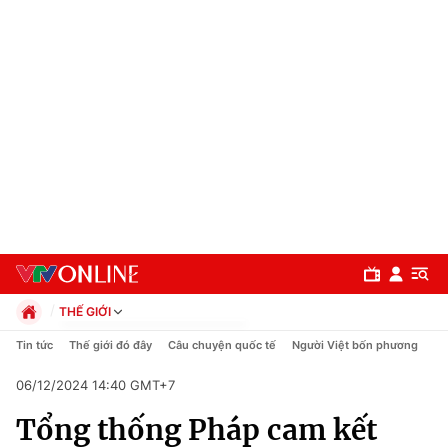
THẾ GIỚI
Chính trị
Tin tức
Thế giới đó đây
Câu chuyện quốc tế
Người Việt bốn phương
Xã hội
06/12/2024 14:40 GMT+7
Pháp luật
Chuyên mục
Kinh tế
Tổng thống Pháp cam kết
Thể thao