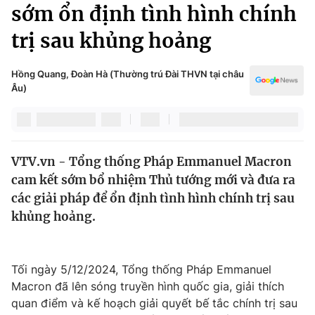
Chính trị
sớm ổn định tình hình chính
Truyền hình
trị sau khủng hoảng
Văn hóa - Giải trí
Xã hội
Y tế
Đời sống
Hồng Quang, Đoàn Hà (Thường trú Đài THVN tại châu
Pháp luật
Âu)
Công nghệ
Giáo dục
Y tế
VTV.vn - Tổng thống Pháp Emmanuel Macron
Thế giới
cam kết sớm bổ nhiệm Thủ tướng mới và đưa ra
Tin tức
các giải pháp để ổn định tình hình chính trị sau
Kinh tế
khủng hoảng.
Thế giới đó đây
Tài chính
Dữ liệu và đời sống
Câu chuyện quốc tế
Thị trường
Tối ngày 5/12/2024, Tổng thống Pháp Emmanuel
Macron đã lên sóng truyền hình quốc gia, giải thích
Truyền hình
Góc doanh nghiệp
quan điểm và kế hoạch giải quyết bế tắc chính trị sau