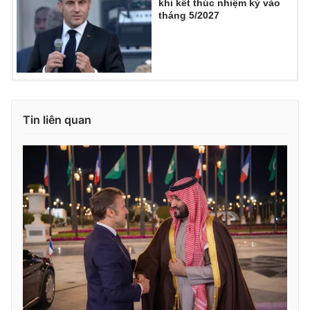
khi kết thúc nhiệm kỳ vào
Ðiện thoại Thời báo VTV:
024.66 897 897
tháng 5/2027
Email:
toasoan@vtv.vn
Liên hệ quảng cáo:
024-7300.7108
Tin liên quan
® Cấm sao chép dưới mọi hình thức nếu không có sự chấp
thuận bằng văn bản. Ghi rõ nguồn VTV.vn khi phát hành lại
thông tin từ website này.