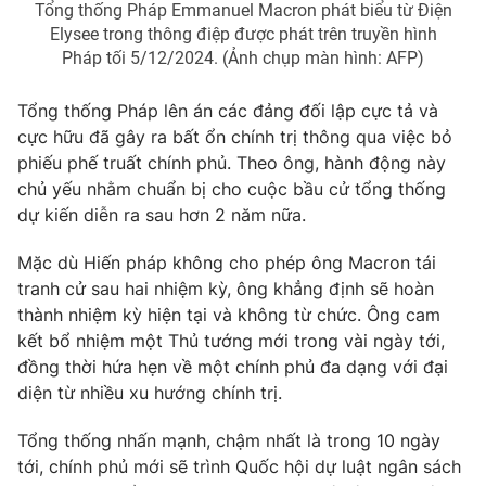
Tổng thống Pháp Emmanuel Macron phát biểu từ Điện
Photo
Infographic
Elysee trong thông điệp được phát trên truyền hình
Pháp tối 5/12/2024. (Ảnh chụp màn hình: AFP)
Video
Shorts video
Tổng thống Pháp lên án các đảng đối lập cực tả và
cực hữu đã gây ra bất ổn chính trị thông qua việc bỏ
VTV Money
VTV Thể thao
phiếu phế truất chính phủ. Theo ông, hành động này
chủ yếu nhằm chuẩn bị cho cuộc bầu cử tổng thống
dự kiến diễn ra sau hơn 2 năm nữa.
VTV Sức khoẻ
Bất động sản
Mặc dù Hiến pháp không cho phép ông Macron tái
Thị trường 24h
Tấm lòng Việt
tranh cử sau hai nhiệm kỳ, ông khẳng định sẽ hoàn
thành nhiệm kỳ hiện tại và không từ chức. Ông cam
kết bổ nhiệm một Thủ tướng mới trong vài ngày tới,
VTV4
Vươn mình bằng AI
đồng thời hứa hẹn về một chính phủ đa dạng với đại
diện từ nhiều xu hướng chính trị.
VTV9
VTV8
Tổng thống nhấn mạnh, chậm nhất là trong 10 ngày
tới, chính phủ mới sẽ trình Quốc hội dự luật ngân sách
Liên hệ tòa soạn
English