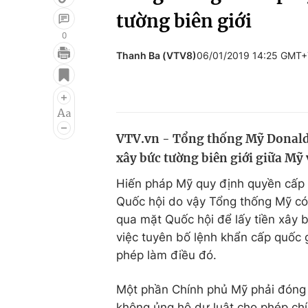
tường biên giới
0
Thanh Ba (VTV8)
06/01/2019 14:25 GMT+
Giải trí
Đời sống
Điện ảnh
Du lịch
Âm nhạc
Làm đẹp
VTV.vn - Tổng thống Mỹ Donald 
Sao
Chất lượng cuộc sốn
xây bức tường biên giới giữa M
Hiến pháp Mỹ quy định quyền cấp 
Quốc hội do vậy Tổng thống Mỹ có
qua mặt Quốc hội để lấy tiền xây 
việc tuyên bố lệnh khẩn cấp quốc 
phép làm điều đó.
Một phần Chính phủ Mỹ phải đóng
không ủng hộ dự luật cho phép chí