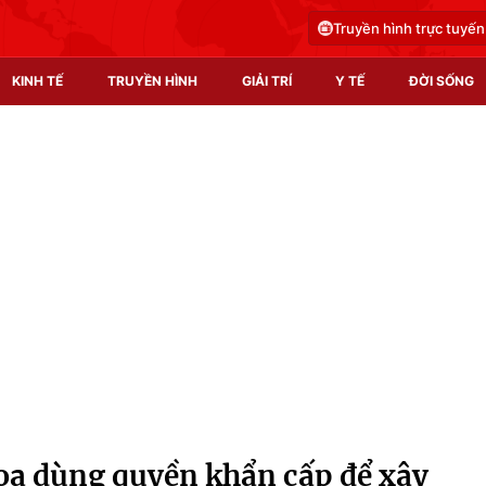
Truyền hình trực tuyến
KINH TẾ
TRUYỀN HÌNH
GIẢI TRÍ
Y TẾ
ĐỜI SỐNG
Pháp luật
Y tế
Truyền hình
Multimedia
Phim VTV
Video
Hậu trường
Shorts video
Nhân vật
Podcast
Khán giả
EMagazine
Giải sao mai
Photo
a dùng quyền khẩn cấp để xây
Infographic