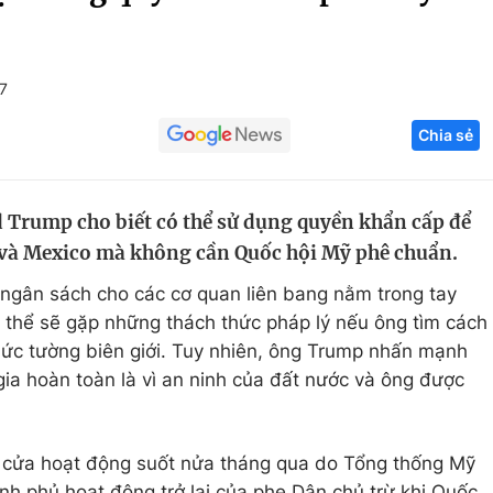
Góc ảnh
7
Giáo dục
Công nghệ
Chia sẻ
Tuyển sinh
Hitech Công ng
Học trực tuyến
Sản phẩm
Trump cho biết có thể sử dụng quyền khẩn cấp để
g
Thị trường
ỹ và Mexico mà không cần Quốc hội Mỹ phê chuẩn.
Tư vấn
ngân sách cho các cơ quan liên bang nằm trong tay
 thể sẽ gặp những thách thức pháp lý nếu ông tìm cách
bức tường biên giới. Tuy nhiên, ông Trump nhấn mạnh
gia hoàn toàn là vì an ninh của đất nước và ông được
 cửa hoạt động suốt nửa tháng qua do Tổng thống Mỹ
nh phủ hoạt động trở lại của phe Dân chủ trừ khi Quốc