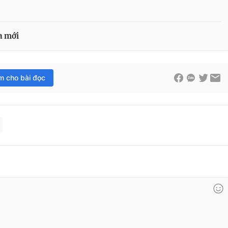
a mới
im cho bài đọc