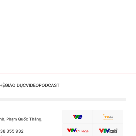
HỆ
GIÁO DỤC
VIDEO
PODCAST
nh, Phạm Quốc Thắng,
.38 355 932