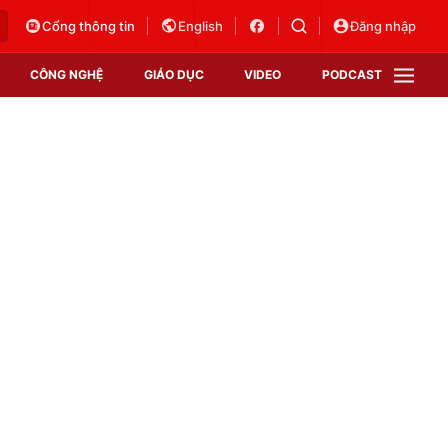
Cổng thông tin
English
Đăng nhập
CÔNG NGHỆ
GIÁO DỤC
VIDEO
PODCAST
VTV Money
VTV Thể thao
VTV Sức khoẻ
Bất động sản
Thị trường 24h
Tấm lòng Việt
Vươn mình bằng AI
VTV4
VTV8
VTV9
Lịch phát sóng
Giao lưu trực tuyến
Sự kiện