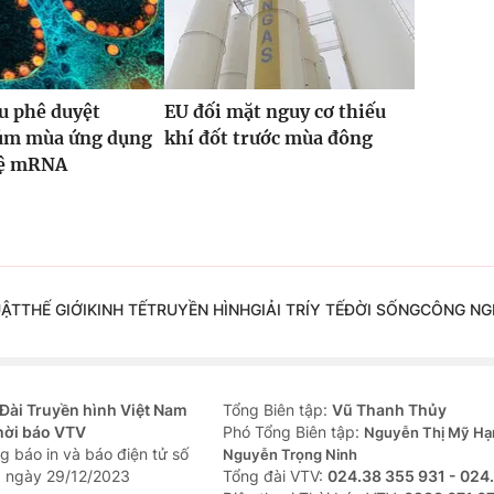
u phê duyệt
EU đối mặt nguy cơ thiếu
cúm mùa ứng dụng
khí đốt trước mùa đông
hệ mRNA
UẬT
THẾ GIỚI
KINH TẾ
TRUYỀN HÌNH
GIẢI TRÍ
Y TẾ
ĐỜI SỐNG
CÔNG NG
Đài Truyền hình Việt Nam
Tổng Biên tập:
Vũ Thanh Thủy
hời báo VTV
Phó Tổng Biên tập:
Nguyễn Thị Mỹ Hạ
g báo in và báo điện tử số
Nguyễn Trọng Ninh
 ngày 29/12/2023
Tổng đài VTV:
024.38 355 931 - 024