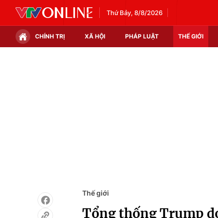
Thứ Bảy, 8/8/2026
CHÍNH TRỊ
XÃ HỘI
PHÁP LUẬT
THẾ GIỚI
Chính trị
Xã hội
Thế giới
Kinh tế
Tin tức
Tài chính
Thế giới đó đây
Thị trường
Câu chuyện quốc tế
Góc doanh nghiệp
Dữ liệu và đời sống
Thế giới
Tổng thống Trump dọ