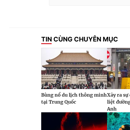
TIN CÙNG CHUYÊN MỤC
Bùng nổ du lịch thông minh
Xảy ra sự
tại Trung Quốc
liệt đườn
Anh