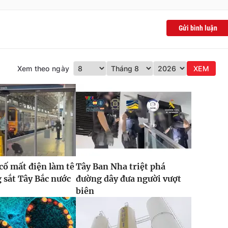
Gửi bình luận
Xem theo ngày
XEM
 cố mất điện làm tê
Tây Ban Nha triệt phá
g sắt Tây Bắc nước
đường dây đưa người vượt
biên