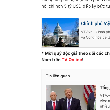
hội chi hơn 5 tỷ USD để xây bức tư
Chính phủ Mỹ 
VTV.vn - Chính ph
và Cộng hòa bế t
* Mời quý độc giả theo dõi các c
Nam trên
TV Online
!
Tin liên quan
Tổng 
VTV.v
việc 
nhiều