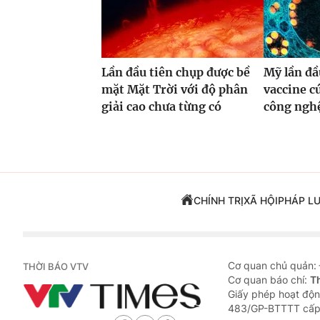
Lần đầu tiên chụp được bề
Mỹ lần đầ
mặt Mặt Trời với độ phân
vaccine 
giải cao chưa từng có
công ng
CHÍNH TRỊ
XÃ HỘI
PHÁP L
Cơ quan chủ quản:
THỜI BÁO VTV
Cơ quan báo chí:
T
Giấy phép hoạt độn
483/GP-BTTTT cấp