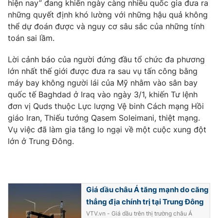
Phim VTV
hiện nay” đang khiến ngày càng nhiều quốc gia đưa ra
Giải trí
những quyết định khó lường với những hậu quả không
Hậu trường
thể dự đoán được và nguy cơ sâu sắc của những tính
Điện ảnh
toán sai lầm.
Đời sống
Nhân vật
Âm nhạc
Du lịch
Lời cảnh báo của người đứng đầu tổ chức đa phương
Khán giả
Giáo dục
Sao
lớn nhất thế giới được đưa ra sau vụ tấn công bằng
Làm đẹp
Giải sao mai
máy bay không người lái của Mỹ nhằm vào sân bay
Tuyển sinh
quốc tế Baghdad ở Iraq vào ngày 3/1, khiến Tư lệnh
Công nghệ
Chất lượng cuộc sống
đơn vị Quds thuộc Lực lượng Vệ binh Cách mạng Hồi
Học trực tuyến
Hitech Công nghệ tương lai
giáo Iran, Thiếu tướng Qasem Soleimani, thiệt mạng.
Giao lưu trực tuyến
Vụ việc đã làm gia tăng lo ngại về một cuộc xung đột
Sản phẩm
lớn ở Trung Đông.
Lịch phát sóng
Thị trường
Tư vấn
Chuyên mục khác
Giá dầu châu Á tăng mạnh do căng
thẳng địa chính trị tại Trung Đông
Emagazine
Podcast
VTV.vn - Giá dầu trên thị trường châu Á