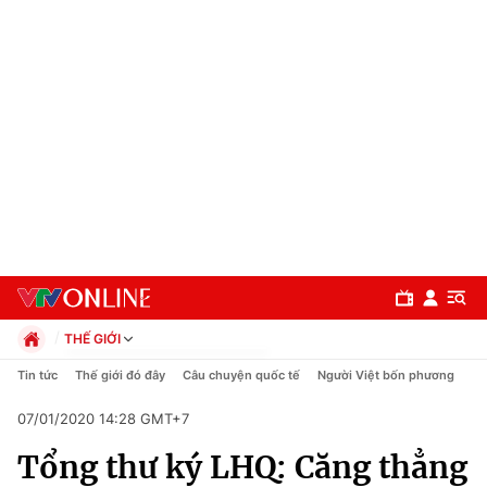
THẾ GIỚI
Chính trị
Tin tức
Thế giới đó đây
Câu chuyện quốc tế
Người Việt bốn phương
Xã hội
07/01/2020 14:28 GMT+7
Pháp luật
Chuyên mục
Kinh tế
Tổng thư ký LHQ: Căng thẳng
Thể thao