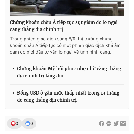
Chứng khoán châu Á tiếp tục sụt giảm do lo ngại
THỜI BÁO VTV
căng thẳng địa chính trị
Trong phiên giao dịch sáng 6/9, thị trường chứng
khoán châu Á tiếp tục có một phiên giao dịch khá ảm
đạm do giới đầu tư vẫn lo ngại về tình hình căng...
Theo dõi báo trên
Chứng khoán Mỹ hồi phục nhẹ nhờ căng thẳng
Cơ quan chủ quản:
Đài Truyền hình Việt Nam
địa chính trị lắng dịu
Cơ quan báo chí:
Thời báo VTV
Giấy phép hoạt động báo in và báo điện tử số 483/GP-BTTTT
Đồng USD ở gần mức thấp nhất trong 13 tháng
cấp ngày 29/12/2023
do căng thẳng địa chính trị
Tổng Biên tập:
Vũ Thanh Thủy
Phó Tổng Biên tập:
Nguyễn Thị Mỹ Hạnh, Phạm Quốc Thắng,
Nguyễn Trọng Ninh
0
0
Tổng đài VTV:
024.38 355 931 - 024.38 355 932