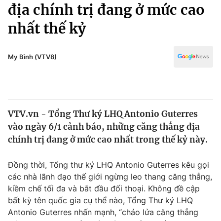
Chính trị
địa chính trị đang ở mức cao
Truyền hình
nhất thế kỷ
Văn hóa - Giải trí
Xã hội
Y tế
Đời sống
My Bình (VTV8)
Pháp luật
Công nghệ
Giáo dục
Y tế
VTV.vn - Tổng Thư ký LHQ Antonio Guterres
Thế giới
vào ngày 6/1 cảnh báo, những căng thẳng địa
Tin tức
chính trị đang ở mức cao nhất trong thế kỷ này.
Kinh tế
Thế giới đó đây
Đồng thời, Tổng thư ký LHQ Antonio Guterres kêu gọi
Tài chính
Dữ liệu và đời sống
các nhà lãnh đạo thế giới ngừng leo thang căng thẳng,
Câu chuyện quốc tế
Thị trường
kiềm chế tối đa và bắt đầu đối thoại. Không đề cập
bất kỳ tên quốc gia cụ thể nào, Tổng Thư ký LHQ
Truyền hình
Góc doanh nghiệp
Antonio Guterres nhấn mạnh, “chảo lửa căng thẳng