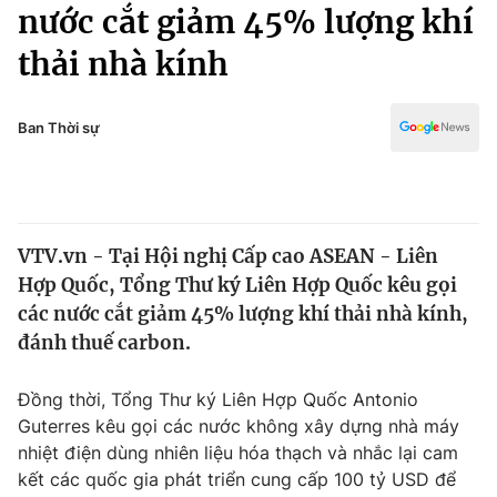
Chính trị
nước cắt giảm 45% lượng khí
Truyền hình
thải nhà kính
Văn hóa - Giải trí
Xã hội
Y tế
Đời sống
Ban Thời sự
Pháp luật
Công nghệ
Giáo dục
Y tế
VTV.vn - Tại Hội nghị Cấp cao ASEAN - Liên
Thế giới
Hợp Quốc, Tổng Thư ký Liên Hợp Quốc kêu gọi
Tin tức
các nước cắt giảm 45% lượng khí thải nhà kính,
Kinh tế
đánh thuế carbon.
Thế giới đó đây
Tài chính
Dữ liệu và đời sống
Câu chuyện quốc tế
Đồng thời, Tổng Thư ký Liên Hợp Quốc Antonio
Thị trường
Guterres kêu gọi các nước không xây dựng nhà máy
nhiệt điện dùng nhiên liệu hóa thạch và nhắc lại cam
Truyền hình
Góc doanh nghiệp
kết các quốc gia phát triển cung cấp 100 tỷ USD để