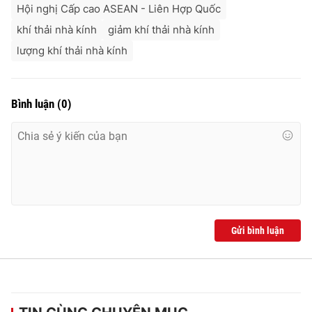
Ðiện thoại Thời báo VTV:
024.66 897 897
Hội nghị Cấp cao ASEAN - Liên Hợp Quốc
Email:
toasoan@vtv.vn
khí thải nhà kính
giảm khí thải nhà kính
Liên hệ quảng cáo:
024-7300.7108
lượng khí thải nhà kính
Bình luận
(
0
)
Gửi bình luận
® Cấm sao chép dưới mọi hình thức nếu không có sự chấp
thuận bằng văn bản. Ghi rõ nguồn VTV.vn khi phát hành lại
thông tin từ website này.