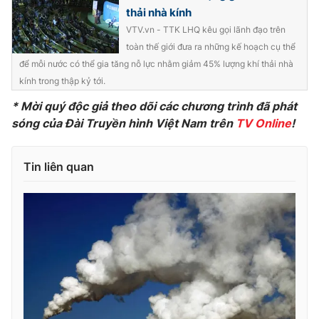
thải nhà kính
Photo
Infographic
VTV.vn - TTK LHQ kêu gọi lãnh đạo trên
toàn thế giới đưa ra những kế hoạch cụ thể
Video
Shorts video
để mỗi nước có thể gia tăng nỗ lực nhằm giảm 45% lượng khí thải nhà
kính trong thập kỷ tới.
VTV Money
VTV Thể thao
* Mời quý độc giả theo dõi các chương trình đã phát
sóng của Đài Truyền hình Việt Nam trên
TV Online
!
VTV Sức khoẻ
Bất động sản
Tin liên quan
Thị trường 24h
Tấm lòng Việt
VTV4
Vươn mình bằng AI
VTV9
VTV8
Liên hệ tòa soạn
English