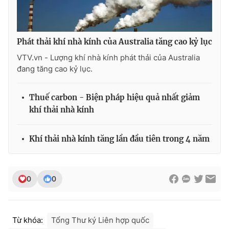
Phát thải khí nhà kính của Australia tăng cao kỷ lục
THỜI BÁO VTV
VTV.vn - Lượng khí nhà kính phát thải của Australia
đang tăng cao kỷ lục.
Thuế carbon - Biện pháp hiệu quả nhất giảm
Theo dõi báo trên
khí thải nhà kính
Cơ quan chủ quản:
Đài Truyền hình Việt Nam
Khí thải nhà kính tăng lần đầu tiên trong 4 năm
Cơ quan báo chí:
Thời báo VTV
Giấy phép hoạt động báo in và báo điện tử số 483/GP-BTTTT
cấp ngày 29/12/2023
0
0
Tổng Biên tập:
Vũ Thanh Thủy
Phó Tổng Biên tập:
Nguyễn Thị Mỹ Hạnh, Phạm Quốc Thắng,
Nguyễn Trọng Ninh
Từ khóa:
Tổng Thư ký Liên hợp quốc
Tổng đài VTV:
024.38 355 931 - 024.38 355 932