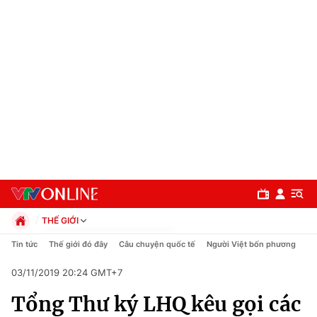
THẾ GIỚI
Chính trị
Tin tức
Thế giới đó đây
Câu chuyện quốc tế
Người Việt bốn phương
Xã hội
03/11/2019 20:24 GMT+7
Pháp luật
Chuyên mục
Kinh tế
Tổng Thư ký LHQ kêu gọi các
Thể thao