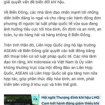
Phim VTV
giải quyết vấn đề biến đổi khí hậu.
Giải trí
Hậu trường
Về Biển Đông, các nhà lãnh đạo nhấn mạnh tới những
Điện ảnh
diễn biến đáng lo ngại và cho rằng các hành động đơn
Đời sống
Nhân vật
phương đi ngược lại luật pháp quốc tế vừa qua đang
Âm nhạc
Du lịch
ảnh hưởng tiêu cực tới hòa bình, ổn định và an ninh, an
Khán giả
Giáo dục
Sao
toàn, tự do hàng hải và hàng không ở Biển Đông.
Làm đẹp
Giải sao mai
Tuyển sinh
Trên tinh thần đó, Liên Hợp Quốc ủng hộ lập trường
Công nghệ
Chất lượng cuộc sống
ASEAN về Biển Đông giải quyết các bất đồng bằng
Học trực tuyến
Hitech Công nghệ tương lai
đối thoại trên cơ sở luật pháp quốc tế. Các nhà lãnh
Giao lưu trực tuyến
đạo tin rằng, khi Indonesia và Việt Nam là Ủy viên
Sản phẩm
không thường trực của Hội đồng Bảo an Liên Hợp
Lịch phát sóng
Quốc, ASEAN và Liên Hợp Quốc sẽ gia tăng hơn nữa
Thị trường
hợp tác, góp phần thúc đẩy hòa bình, an ninh, phát
Tư vấn
triển bền vững ở khu vực và trên thế giới.
Chuyên mục khác
Hội nghị Thượng đỉnh khí hậu LHQ:
Emagazine
Podcast
Cam kết hành động giảm thiểu khí