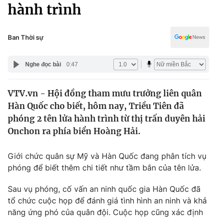
Chính trị
hành trình
Truyền hình
Văn hóa - Giải trí
Xã hội
Y tế
Ban Thời sự
Đời sống
Pháp luật
Công nghệ
Nghe đọc bài
0:47
Giáo dục
Y tế
VTV.vn - Hội đồng tham mưu trưởng liên quân
Hàn Quốc cho biết, hôm nay, Triều Tiên đã
Thế giới
phóng 2 tên lửa hành trình từ thị trấn duyên hải
Onchon ra phía biển Hoàng Hải.
Tin tức
Kinh tế
Thế giới đó đây
Giới chức quân sự Mỹ và Hàn Quốc đang phân tích vụ
Tài chính
phóng để biết thêm chi tiết như tầm bắn của tên lửa.
Dữ liệu và đời sống
Câu chuyện quốc tế
Thị trường
Sau vụ phóng, cố vấn an ninh quốc gia Hàn Quốc đã
Truyền hình
tổ chức cuộc họp để đánh giá tình hình an ninh và khả
Góc doanh nghiệp
năng ứng phó của quân đội. Cuộc họp cũng xác định