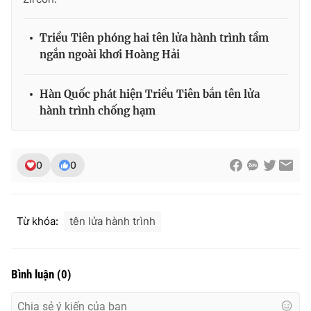
Triều Tiên phóng hai tên lửa hành trình tầm
ngắn ngoài khơi Hoàng Hải
THỜI BÁO VTV
Hàn Quốc phát hiện Triều Tiên bắn tên lửa
hành trình chống hạm
Theo dõi báo trên
0
0
Cơ quan chủ quản:
Đài Truyền hình Việt Nam
Cơ quan báo chí:
Thời báo VTV
Giấy phép hoạt động báo in và báo điện tử số 483/GP-BTTTT
Từ khóa:
tên lửa hành trình
cấp ngày 29/12/2023
Tổng Biên tập:
Vũ Thanh Thủy
Phó Tổng Biên tập:
Nguyễn Thị Mỹ Hạnh, Phạm Quốc Thắng,
Bình luận
(
0
)
Nguyễn Trọng Ninh
Tổng đài VTV:
024.38 355 931 - 024.38 355 932