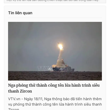
Photo
Infographic
Tin liên quan
Video
Shorts video
VTV Money
VTV Thể thao
VTV Sức khoẻ
Bất động sản
Thị trường 24h
Tấm lòng Việt
VTV4
Vươn mình bằng AI
Nga phóng thử thành công tên lửa hành trình siêu
thanh Zircon
VTV9
VTV8
VTV.vn - Ngày 18/11, Nga thông báo đã tiến hành thêm
vụ phóng thử thành công tên lửa hành trình siêu thanh
Liên hệ tòa soạn
English
Zircon.