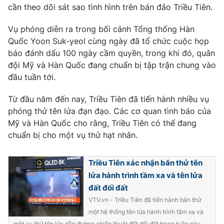
Phim VTV
cần theo dõi sát sao tình hình trên bán đảo Triều Tiên.
Giải trí
Hậu trường
Vụ phóng diễn ra trong bối cảnh Tổng thống Hàn
Điện ảnh
Đời sống
Quốc Yoon Suk-yeol cùng ngày đã tổ chức cuộc họp
Nhân vật
Âm nhạc
báo đánh dấu 100 ngày cầm quyền, trong khi đó, quân
Du lịch
Khán giả
đội Mỹ và Hàn Quốc đang chuẩn bị tập trận chung vào
Giáo dục
Sao
đầu tuần tới.
Làm đẹp
Giải sao mai
Tuyển sinh
Công nghệ
Từ đầu năm đến nay, Triều Tiên đã tiến hành nhiều vụ
Chất lượng cuộc sống
Học trực tuyến
phóng thử tên lửa đạn đạo. Các cơ quan tình báo của
Hitech Công nghệ tương lai
Mỹ và Hàn Quốc cho rằng, Triều Tiên có thể đang
Giao lưu trực tuyến
chuẩn bị cho một vụ thử hạt nhân.
Sản phẩm
Lịch phát sóng
Thị trường
Triều Tiên xác nhận bắn thử tên
lửa hành trình tầm xa và tên lửa
Tư vấn
đất đối đất
Chuyên mục khác
VTV.vn - Triều Tiên đã tiến hành bắn thử
Emagazine
Podcast
một hệ thống tên lửa hành trình tầm xa và
một vụ thử tên lửa dẫn đường chiến thuật đất đối đất trong tuần này.