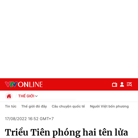
THẾ GIỚI
Chính trị
Tin tức
Thế giới đó đây
Câu chuyện quốc tế
Người Việt bốn phương
Xã hội
17/08/2022 16:52 GMT+7
Pháp luật
Chuyên mục
Kinh tế
Triều Tiên phóng hai tên lửa
Thể thao