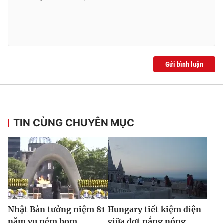
Ðiện thoại Thời báo VTV:
024.66 897 897
Email:
toasoan@vtv.vn
Liên hệ quảng cáo:
024-7300.7108
Gửi bình luận
TIN CÙNG CHUYÊN MỤC
® Cấm sao chép dưới mọi hình thức nếu không có sự chấp
thuận bằng văn bản. Ghi rõ nguồn VTV.vn khi phát hành lại
thông tin từ website này.
Nhật Bản tưởng niệm 81
Hungary tiết kiệm điện
năm vụ ném bom
giữa đợt nắng nóng