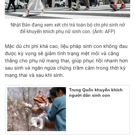
Photo
Infographic
Nhật Bản đang xem xét chi trả toàn bộ chi phí sinh nở
Video
Shorts video
để khuyến khích phụ nữ sinh con. (Ảnh: AFP)
VTV Money
VTV Thể thao
Mặc dù chi phí khá cao, liệu pháp sinh con không đau
được kỳ vọng sẽ giảm tình trạng mệt mỏi và căng
thẳng cho phụ nữ mang thai, giúp phục hồi nhanh hơn
VTV Sức khoẻ
Bất động sản
sau sinh và ngăn ngừa chứng trầm cảm trong thời kỳ
mang thai và sau khi sinh.
Thị trường 24h
Tấm lòng Việt
Trung Quốc khuyến khích
người dân sinh con
VTV4
Vươn mình bằng AI
VTV9
VTV8
Liên hệ tòa soạn
English