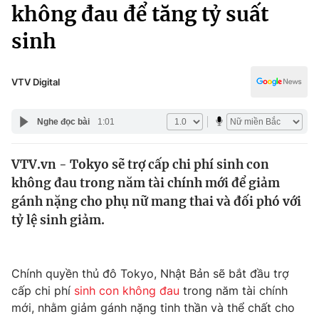
Chính trị
không đau để tăng tỷ suất
Truyền hình
sinh
Văn hóa - Giải trí
Xã hội
Y tế
Đời sống
VTV Digital
Pháp luật
Công nghệ
Giáo dục
Nghe đọc bài
1:01
Y tế
VTV.vn - Tokyo sẽ trợ cấp chi phí sinh con
Thế giới
không đau trong năm tài chính mới để giảm
Tin tức
gánh nặng cho phụ nữ mang thai và đối phó với
Kinh tế
tỷ lệ sinh giảm.
Thế giới đó đây
Tài chính
Dữ liệu và đời sống
Câu chuyện quốc tế
Thị trường
Chính quyền thủ đô Tokyo, Nhật Bản sẽ bắt đầu trợ
cấp chi phí
sinh con không đau
trong năm tài chính
Truyền hình
Góc doanh nghiệp
mới, nhằm giảm gánh nặng tinh thần và thể chất cho