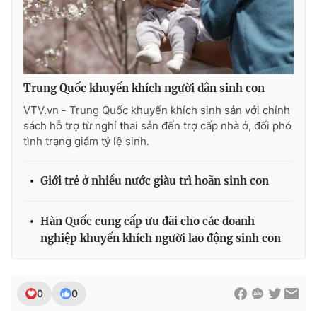
Ðiện thoại Thời báo VTV:
024.66 897 897
Email:
toasoan@vtv.vn
Liên hệ quảng cáo:
024-7300.7108
Trung Quốc khuyến khích người dân sinh con
VTV.vn - Trung Quốc khuyến khích sinh sản với chính
sách hỗ trợ từ nghỉ thai sản đến trợ cấp nhà ở, đối phó
tình trạng giảm tỷ lệ sinh.
Giới trẻ ở nhiều nước giàu trì hoãn sinh con
Hàn Quốc cung cấp ưu đãi cho các doanh
nghiệp khuyến khích người lao động sinh con
® Cấm sao chép dưới mọi hình thức nếu không có sự chấp
thuận bằng văn bản. Ghi rõ nguồn VTV.vn khi phát hành lại
thông tin từ website này.
0
0