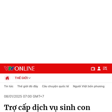
THẾ GIỚI
Chính trị
Tin tức
Thế giới đó đây
Câu chuyện quốc tế
Người Việt bốn phương
Xã hội
08/01/2025 07:00 GMT+7
Pháp luật
Chuyên mục
Kinh tế
Trợ cấp dịch vụ sinh con
Thể thao