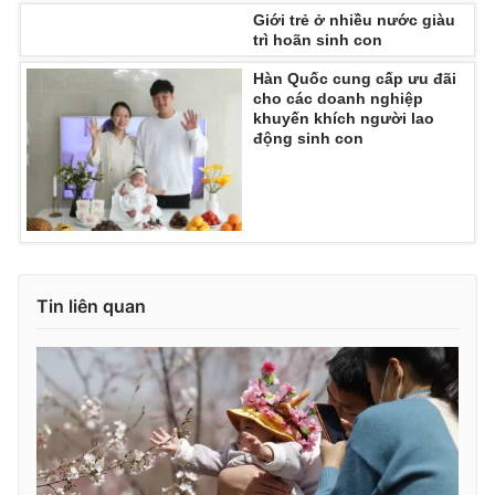
Giới trẻ ở nhiều nước giàu
trì hoãn sinh con
Hàn Quốc cung cấp ưu đãi
cho các doanh nghiệp
THỜI BÁO VTV
khuyến khích người lao
động sinh con
Theo dõi báo trên
Cơ quan chủ quản:
Đài Truyền hình Việt Nam
Tin liên quan
Cơ quan báo chí:
Thời báo VTV
Giấy phép hoạt động báo in và báo điện tử số 483/GP-BTTTT
cấp ngày 29/12/2023
Tổng Biên tập:
Vũ Thanh Thủy
Phó Tổng Biên tập:
Nguyễn Thị Mỹ Hạnh, Phạm Quốc Thắng,
Nguyễn Trọng Ninh
Tổng đài VTV:
024.38 355 931 - 024.38 355 932