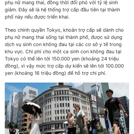
Phim VTV
phụ nữ mang thai, đồng thời đối phó với tỷ lệ sinh
Giải trí
giảm. Đây sẽ là hệ thống trợ cấp đầu tiên tại thành
Hậu trường
phố này nếu được triển khai.
Điện ảnh
Đời sống
Nhân vật
Theo chính quyền Tokyo, khoản trợ cấp sẽ dành cho
Âm nhạc
Du lịch
phụ nữ mang thai sống tại thành phố, được sử dụng
Khán giả
Giáo dục
Sao
dịch vụ sinh con không đau tại các cơ sở y tế trong
Làm đẹp
Giải sao mai
khu vực. Chi phí cho một ca sinh con không đau tại
Tuyển sinh
Công nghệ
Tokyo có thể lên tới 150.000 yen (khoảng 24 triệu
Chất lượng cuộc sống
Học trực tuyến
đồng), vì vậy mức trợ cấp dự kiến sẽ lên tới 100.000
Hitech Công nghệ tương lai
yen (khoảng 16 triệu đồng) để hỗ trợ chi phí.
Giao lưu trực tuyến
Sản phẩm
Lịch phát sóng
Thị trường
Tư vấn
Chuyên mục khác
Emagazine
Podcast