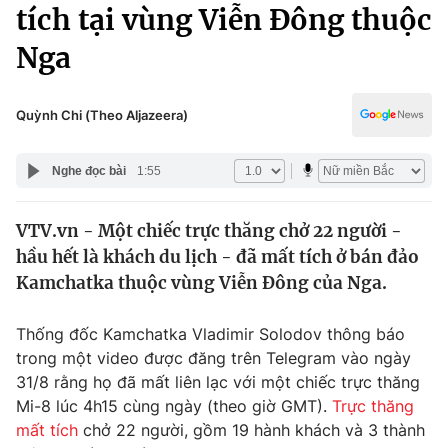
Chính trị
tích tại vùng Viễn Đông thuộc
Truyền hình
Nga
Văn hóa - Giải trí
Xã hội
Y tế
Đời sống
Quỳnh Chi (Theo Aljazeera)
Pháp luật
Công nghệ
Giáo dục
Nghe đọc bài
1:55
Y tế
VTV.vn - Một chiếc trực thăng chở 22 người -
Thế giới
hầu hết là khách du lịch - đã mất tích ở bán đảo
Tin tức
Kamchatka thuộc vùng Viễn Đông của Nga.
Kinh tế
Thế giới đó đây
Thống đốc Kamchatka Vladimir Solodov thông báo
Tài chính
Dữ liệu và đời sống
trong một video được đăng trên Telegram vào ngày
Câu chuyện quốc tế
Thị trường
31/8 rằng họ đã mất liên lạc với một chiếc trực thăng
Mi-8 lúc 4h15 cùng ngày (theo giờ GMT).
Trực thăng
Truyền hình
Góc doanh nghiệp
mất tích
chở 22 người, gồm 19 hành khách và 3 thành