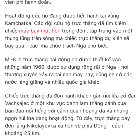
Phim VTV
viên phi hành đoàn.
Giải trí
Hậu trường
Hoạt động cứu hộ đang được tiến hành tại vùng
Điện ảnh
Kamchatka. Các đội cứu hộ trực thăng đã tìm kiếm
Đời sống
Nhân vật
chiếc
máy bay mất tích
trong đêm, tập trung vào một
Âm nhạc
Du lịch
thung lũng trên sông mà chiếc trực thăng dự kiến ​​sẽ
Khán giả
Giáo dục
Sao
bay qua - các nhà chức trách Nga cho biết.
Làm đẹp
Giải sao mai
Tuyển sinh
Mi-8 là trực thăng hai động cơ được thiết kế vào
Công nghệ
Chất lượng cuộc sống
những năm 1960, được sử dụng rộng rãi ở Nga - nơi
Học trực tuyến
Hitech Công nghệ tương lai
thường xuyên xảy ra tai nạn máy bay, cũng như ở các
Giao lưu trực tuyến
nước láng giềng và nhiều quốc gia khác.
Sản phẩm
Chiếc trực thăng đã đón hành khách gần núi lửa cổ đại
Lịch phát sóng
Thị trường
Vachkajec ở một khu vực danh lam thắng cảnh của
bán đảo nổi tiếng với cảnh quan hoang dã và những
Tư vấn
ngọn núi lửa đang hoạt động. Từ đây, trực thăng bay
Chuyên mục khác
đến làng Nikolayevka xa hơn về phía Đông - cách
Emagazine
Podcast
khoảng 25 km.