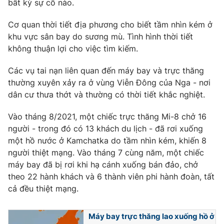
bất kỳ sự cố nào.
Cơ quan thời tiết địa phương cho biết tầm nhìn kém ở
khu vực sân bay do sương mù. Tình hình thời tiết
THỜI BÁO VTV
không thuận lợi cho việc tìm kiếm.
Các vụ tai nạn liên quan đến máy bay và trực thăng
thường xuyên xảy ra ở vùng Viễn Đông của Nga - nơi
dân cư thưa thớt và thường có thời tiết khắc nghiệt.
Theo dõi báo trên
Vào tháng 8/2021, một chiếc trực thăng Mi-8 chở 16
Cơ quan chủ quản:
Đài Truyền hình Việt Nam
người - trong đó có 13 khách du lịch - đã rơi xuống
Cơ quan báo chí:
Thời báo VTV
một hồ nước ở Kamchatka do tầm nhìn kém, khiến 8
người thiệt mạng. Vào tháng 7 cùng năm, một chiếc
Giấy phép hoạt động báo in và báo điện tử số 483/GP-BTTTT
cấp ngày 29/12/2023
máy bay đã bị rơi khi hạ cánh xuống bán đảo, chở
theo 22 hành khách và 6 thành viên phi hành đoàn, tất
Tổng Biên tập:
Vũ Thanh Thủy
cả đều thiệt mạng.
Phó Tổng Biên tập:
Nguyễn Thị Mỹ Hạnh, Phạm Quốc Thắng,
Nguyễn Trọng Ninh
Tổng đài VTV:
024.38 355 931 - 024.38 355 932
Máy bay trực thăng lao xuống hồ ở