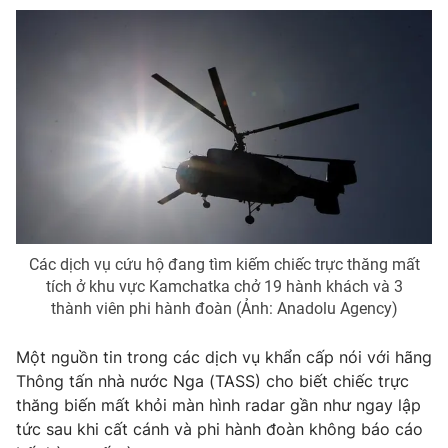
Photo
Infographic
Video
Shorts video
VTV Money
VTV Thể thao
VTV Sức khoẻ
Bất động sản
Thị trường 24h
Tấm lòng Việt
Các dịch vụ cứu hộ đang tìm kiếm chiếc trực thăng mất
tích ở khu vực Kamchatka chở 19 hành khách và 3
thành viên phi hành đoàn (Ảnh: Anadolu Agency)
VTV4
Vươn mình bằng AI
Một nguồn tin trong các dịch vụ khẩn cấp nói với hãng
VTV9
VTV8
Thông tấn nhà nước Nga (TASS) cho biết chiếc trực
thăng biến mất khỏi màn hình radar gần như ngay lập
tức sau khi cất cánh và phi hành đoàn không báo cáo
Liên hệ tòa soạn
English