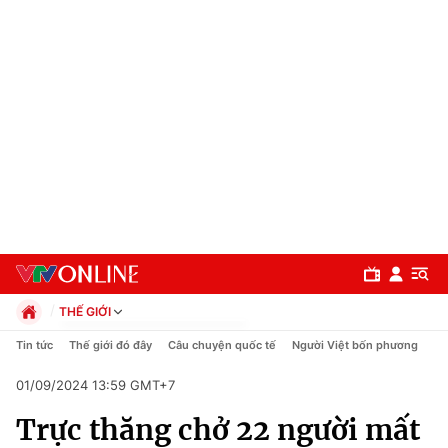
THẾ GIỚI
Chính trị
Tin tức
Thế giới đó đây
Câu chuyện quốc tế
Người Việt bốn phương
Xã hội
01/09/2024 13:59 GMT+7
Pháp luật
Chuyên mục
Kinh tế
Trực thăng chở 22 người mất
Thể thao