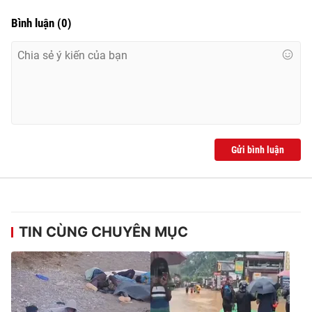
Bình luận
(
0
)
Gửi bình luận
TIN CÙNG CHUYÊN MỤC