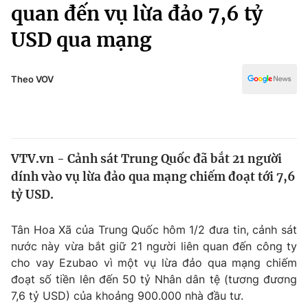
Chính trị
quan đến vụ lừa đảo 7,6 tỷ
Truyền hình
USD qua mạng
Văn hóa - Giải trí
Xã hội
Y tế
Đời sống
Theo VOV
Pháp luật
Công nghệ
Giáo dục
Y tế
VTV.vn - Cảnh sát Trung Quốc đã bắt 21 người
Thế giới
dính vào vụ lừa đảo qua mạng chiếm đoạt tới 7,6
Tin tức
tỷ USD.
Kinh tế
Thế giới đó đây
Tân Hoa Xã của Trung Quốc hôm 1/2 đưa tin, cảnh sát
Tài chính
Dữ liệu và đời sống
nước này vừa bắt giữ 21 người liên quan đến công ty
Câu chuyện quốc tế
Thị trường
cho vay Ezubao vì một vụ lừa đảo qua mạng chiếm
đoạt số tiền lên đến 50 tỷ Nhân dân tệ (tương đương
Truyền hình
Góc doanh nghiệp
7,6 tỷ USD) của khoảng 900.000 nhà đầu tư.