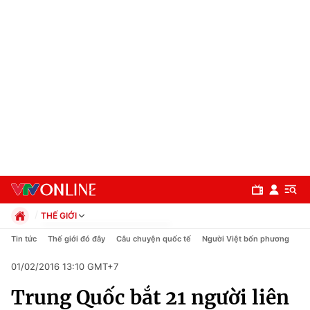
THẾ GIỚI
Chính trị
Tin tức
Thế giới đó đây
Câu chuyện quốc tế
Người Việt bốn phương
Xã hội
01/02/2016 13:10 GMT+7
Pháp luật
Chuyên mục
Kinh tế
Trung Quốc bắt 21 người liên
Thể thao