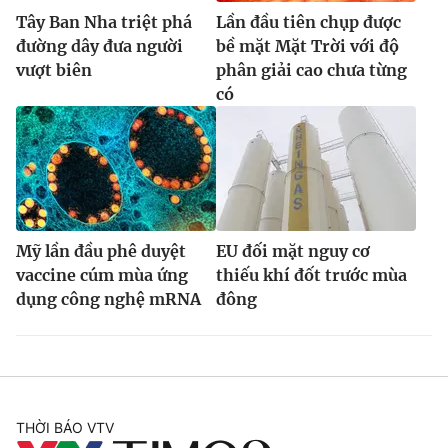
Ðiện thoại Thời báo VTV:
024.66 897 897
Tây Ban Nha triệt phá
Lần đầu tiên chụp được
Email:
toasoan@vtv.vn
đường dây đưa người
bề mặt Mặt Trời với độ
Liên hệ quảng cáo:
024-7300.7108
vượt biên
phân giải cao chưa từng
có
Mỹ lần đầu phê duyệt
EU đối mặt nguy cơ
vaccine cúm mùa ứng
thiếu khí đốt trước mùa
dụng công nghệ mRNA
đông
® Cấm sao chép dưới mọi hình thức nếu không có sự chấp
thuận bằng văn bản. Ghi rõ nguồn VTV.vn khi phát hành lại
thông tin từ website này.
THỜI BÁO VTV