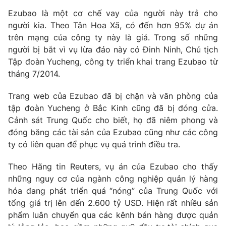
Phim VTV
Giải trí
Ezubao là một cơ chế vay của người này trả cho
Hậu trường
người kia. Theo Tân Hoa Xã, có đến hơn 95% dự án
Điện ảnh
trên mạng của công ty này là giả. Trong số những
Đời sống
Nhân vật
người bị bắt vì vụ lừa đảo này có Đinh Ninh, Chủ tịch
Âm nhạc
Du lịch
Tập đoàn Yucheng, công ty triển khai trang Ezubao từ
Khán giả
Giáo dục
Sao
tháng 7/2014.
Làm đẹp
Giải sao mai
Tuyển sinh
Trang web của Ezubao đã bị chặn và văn phòng của
Công nghệ
Chất lượng cuộc sống
tập đoàn Yucheng ở Bắc Kinh cũng đã bị đóng cửa.
Học trực tuyến
Hitech Công nghệ tương lai
Cảnh sát Trung Quốc cho biết, họ đã niêm phong và
Giao lưu trực tuyến
đóng băng các tài sản của Ezubao cũng như các công
Sản phẩm
ty có liên quan để phục vụ quá trình điều tra.
Lịch phát sóng
Thị trường
Theo Hãng tin Reuters, vụ án của Ezubao cho thấy
những nguy cơ của ngành công nghiệp quản lý hàng
Tư vấn
hóa đang phát triển quá “nóng” của Trung Quốc với
Chuyên mục khác
tổng giá trị lên đến 2.600 tỷ USD. Hiện rất nhiều sản
Emagazine
Podcast
phẩm luân chuyển qua các kênh bán hàng được quản