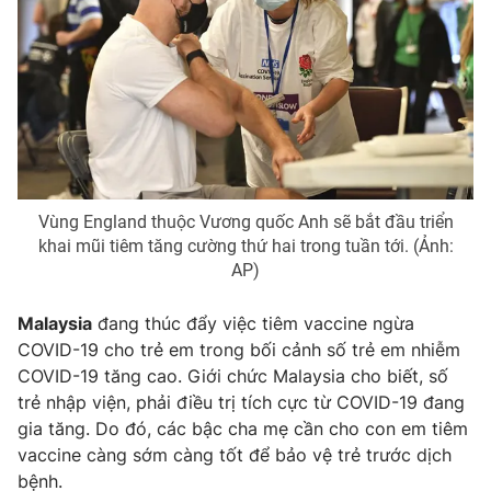
Email:
toasoan@vtv.vn
Liên hệ quảng cáo:
024-7300.7108
Vùng England thuộc Vương quốc Anh sẽ bắt đầu triển
khai mũi tiêm tăng cường thứ hai trong tuần tới. (Ảnh:
AP)
Malaysia
đang thúc đẩy việc tiêm vaccine ngừa
® Cấm sao chép dưới mọi hình thức nếu không có sự chấp
COVID-19 cho trẻ em trong bối cảnh số trẻ em nhiễm
thuận bằng văn bản. Ghi rõ nguồn VTV.vn khi phát hành lại
COVID-19 tăng cao. Giới chức Malaysia cho biết, số
thông tin từ website này.
trẻ nhập viện, phải điều trị tích cực từ COVID-19 đang
gia tăng. Do đó, các bậc cha mẹ cần cho con em tiêm
vaccine càng sớm càng tốt để bảo vệ trẻ trước dịch
bệnh.