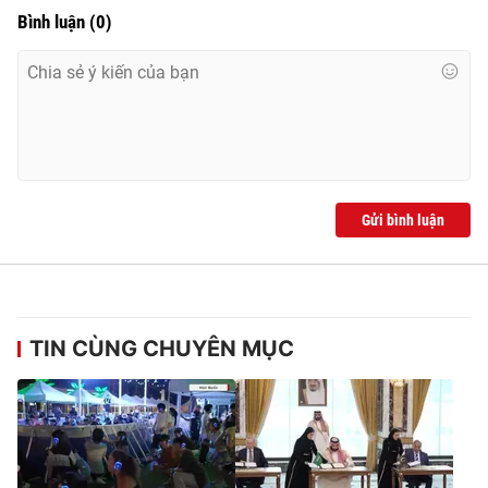
Bình luận
(
0
)
Gửi bình luận
TIN CÙNG CHUYÊN MỤC