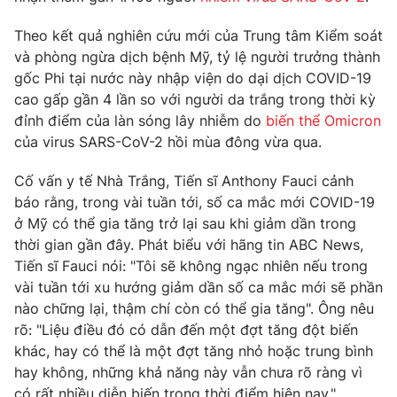
Phim VTV
Giải trí
Theo kết quả nghiên cứu mới của Trung tâm Kiểm soát
Hậu trường
Điện ảnh
và phòng ngừa dịch bệnh Mỹ, tỷ lệ người trưởng thành
Đời sống
Nhân vật
gốc Phi tại nước này nhập viện do dại dịch COVID-19
Âm nhạc
cao gấp gần 4 lần so với người da trắng trong thời kỳ
Du lịch
Khán giả
đỉnh điểm của làn sóng lây nhiễm do
biến thể Omicron
Giáo dục
Sao
của virus SARS-CoV-2 hồi mùa đông vừa qua.
Làm đẹp
Giải sao mai
Tuyển sinh
Công nghệ
Chất lượng cuộc sống
Cố vấn y tế Nhà Trắng, Tiến sĩ Anthony Fauci cảnh
Học trực tuyến
báo rằng, trong vài tuần tới, số ca mắc mới COVID-19
Hitech Công nghệ tương lai
ở Mỹ có thể gia tăng trở lại sau khi giảm dần trong
Giao lưu trực tuyến
thời gian gần đây. Phát biểu với hãng tin ABC News,
Sản phẩm
Tiến sĩ Fauci nói: "Tôi sẽ không ngạc nhiên nếu trong
Lịch phát sóng
Thị trường
vài tuần tới xu hướng giảm dần số ca mắc mới sẽ phần
nào chững lại, thậm chí còn có thể gia tăng". Ông nêu
Tư vấn
rõ: "Liệu điều đó có dẫn đến một đợt tăng đột biến
Chuyên mục khác
khác, hay có thể là một đợt tăng nhỏ hoặc trung bình
hay không, những khả năng này vẫn chưa rõ ràng vì
Emagazine
Podcast
có rất nhiều diễn biến trong thời điểm hiện nay."