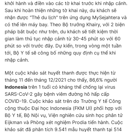
khởi hành và điền vào các tờ khai trước khi nhập cảnh.
Sau khi hoàn thiện những tờ khai này, du khách sẽ
nhận được "Thẻ du lịch" trên ứng dụng MySejahtera và
có thể lên máy bay. Theo Bộ trưởng Khairy, với 2 biện
pháp bắt buộc như trên, du khách sẽ tiết kiệm thời
gian làm thủ tục nhập cảnh từ 30-45 phút so với 60
phút so với trước đây. Dự kiến, trong vòng một tuần
tới, Bộ Y tế sẽ công bố những quy định cụ thể khi
nhập cảnh.
Một cuộc khảo sát huyết thanh được thực hiện từ
tháng 11 đến tháng 12/2021 cho thấy, 86,6% người
Indonesia
trên 1 tuổi có kháng thể chống lại virus
SARS-CoV-2 gây bệnh viêm đường hô hấp cấp
COVID-19. Cuộc khảo sát trên do Trường Y tế Công
cộng thuộc Đại học Indonesia (FKM UI) phối hợp với
Bộ Y tế, Bộ Nội vụ, Viện nghiên cứu sinh học phân tử
Eijkman và Phòng xét nghiệm Prodia tiến hành. Cuộc
khảo sát đã phân tích 9.541 mẫu huyết thanh tại 514