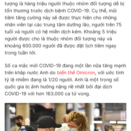
tượng là hàng triệu người thuộc nhóm đối tượng dễ bị
tổn thương trước dịch bệnh COVID-19. Cụ thể, mũi
tiêm tăng cường này sẽ được thực hiện cho những
nhân viên tại các trung tâm dưỡng lão, người trên 75
THỜI BÁO VTV
tuổi và người có hệ miễn dịch kém. Khoảng 5 triệu
người được cho là thuộc nhóm đối tượng này và
Theo dõi báo trên
khoảng 600.000 người đã được đặt lịch tiêm ngay
trong tuần tới.
Cơ quan chủ quản:
Đài Truyền hình Việt Nam
Số ca mắc mới COVID-19 đang một lần nữa tăng mạnh
Cơ quan báo chí:
Thời báo VTV
trên khắp nước Anh do
biến thể Omicron
, với ước tính
Giấy phép hoạt động báo in và báo điện tử số 483/GP-BTTTT
tỷ lệ nhiễm đang là 1/20 người. Anh là một trong số
cấp ngày 29/12/2023
quốc gia bị ảnh hưởng nặng nề nhất bởi đại dịch
Tổng Biên tập:
Vũ Thanh Thủy
COVID-19 với hơn 163.000 ca tử vong.
Phó Tổng Biên tập:
Nguyễn Thị Mỹ Hạnh, Phạm Quốc Thắng,
Nguyễn Trọng Ninh
Tổng đài VTV:
024.38 355 931 - 024.38 355 932
Ðiện thoại Thời báo VTV:
024.66 897 897