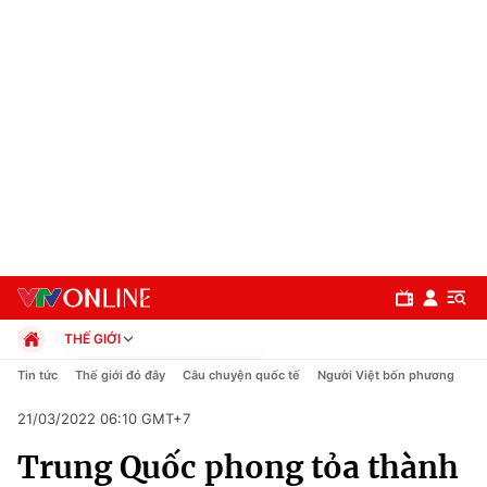
THẾ GIỚI
Chính trị
Tin tức
Thế giới đó đây
Câu chuyện quốc tế
Người Việt bốn phương
Xã hội
21/03/2022 06:10 GMT+7
Pháp luật
Chuyên mục
Kinh tế
Trung Quốc phong tỏa thành
Thể thao