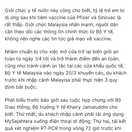
Giới chức y tế nước này cũng cho biết, tỷ lệ trẻ em bị
dị ứng sau khi tiêm vaccine của Pfizer và Sinovac là
rất thấp. Giới chức Malaysia nhấn mạnh, người dân
cần theo dõi các thông tin chính thức từ Bộ Y tế,
không nên nghe các tin tức giả mạo về vaccine.
Nhằm chuẩn bị cho việc mở cửa trở lại biên giới an
toàn từ ngày 1/4 tới và trở thành điểm đến an toàn,
cũng như tránh cảnh ùn tắc tại các cửa khẩu quốc tế,
Bộ Y tế Malaysia vào ngày 20/3 khuyến cáo, du khách
trước khi nhập cảnh Malayisa phải thực hiện 3 quy
định bắt buộc.
Phát biểu trước báo giới sau cuộc họp chung với Bộ
Giao thông, Bộ trưởng Y tế Khairy Jamaluddin cho
biết: Thứ nhất, du khách nhập cảnh phải tải ứng dụng
MySejahtera xuống điện thoại di động; Thứ hai, tải kết
quả xét nghiệm RT-PCR trong vòng 72 giờ trước khi