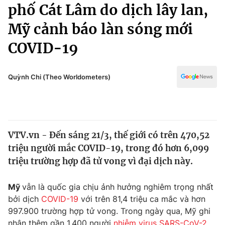
Chính trị
phố Cát Lâm do dịch lây lan,
Truyền hình
Mỹ cảnh báo làn sóng mới
Văn hóa - Giải trí
Xã hội
Y tế
COVID-19
Đời sống
Pháp luật
Công nghệ
Giáo dục
Quỳnh Chi (Theo Worldometers)
Y tế
Thế giới
VTV.vn - Đến sáng 21/3, thế giới có trên 470,52
Tin tức
triệu người mắc COVID-19, trong đó hơn 6,099
Kinh tế
Thế giới đó đây
triệu trường hợp đã tử vong vì đại dịch này.
Tài chính
Dữ liệu và đời sống
Câu chuyện quốc tế
Mỹ
vẫn là quốc gia chịu ảnh hưởng nghiêm trọng nhất
Thị trường
bởi dịch
COVID-19
với trên 81,4 triệu ca mắc và hơn
Truyền hình
Góc doanh nghiệp
997.900 trường hợp tử vong. Trong ngày qua, Mỹ ghi
nhận thêm gần 1.400 người
nhiễm virus SARS-CoV-2
.