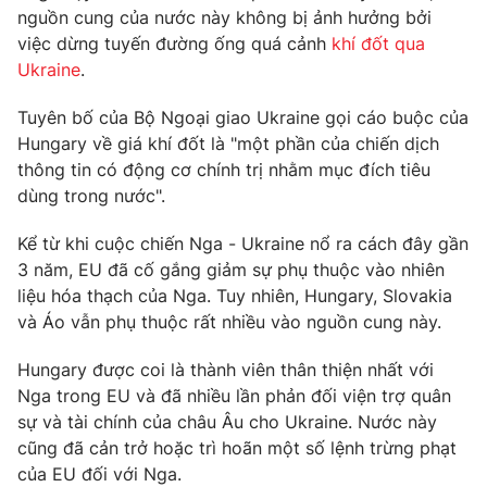
nguồn cung của nước này không bị ảnh hưởng bởi
việc dừng tuyến đường ống quá cảnh
khí đốt qua
Ukraine
.
THỜI BÁO VTV
Tuyên bố của Bộ Ngoại giao Ukraine gọi cáo buộc của
Hungary về giá khí đốt là "một phần của chiến dịch
thông tin có động cơ chính trị nhằm mục đích tiêu
dùng trong nước".
Theo dõi báo trên
Kể từ khi cuộc chiến Nga - Ukraine nổ ra cách đây gần
3 năm, EU đã cố gắng giảm sự phụ thuộc vào nhiên
Cơ quan chủ quản:
Đài Truyền hình Việt Nam
liệu hóa thạch của Nga. Tuy nhiên, Hungary, Slovakia
Cơ quan báo chí:
Thời báo VTV
và Áo vẫn phụ thuộc rất nhiều vào nguồn cung này.
Giấy phép hoạt động báo in và báo điện tử số 483/GP-BTTTT
cấp ngày 29/12/2023
Hungary được coi là thành viên thân thiện nhất với
Tổng Biên tập:
Vũ Thanh Thủy
Nga trong EU và đã nhiều lần phản đối viện trợ quân
Phó Tổng Biên tập:
Nguyễn Thị Mỹ Hạnh, Phạm Quốc Thắng,
sự và tài chính của châu Âu cho Ukraine. Nước này
Nguyễn Trọng Ninh
cũng đã cản trở hoặc trì hoãn một số lệnh trừng phạt
Tổng đài VTV:
024.38 355 931 - 024.38 355 932
của EU đối với Nga.