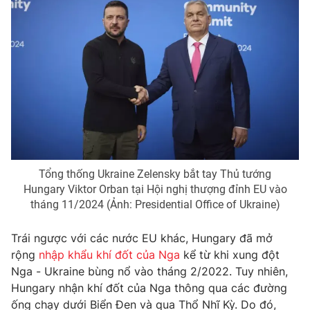
Photo
Infographic
Video
Shorts video
VTV Money
VTV Thể thao
VTV Sức khoẻ
Bất động sản
Tổng thống Ukraine Zelensky bắt tay Thủ tướng
Thị trường 24h
Tấm lòng Việt
Hungary Viktor Orban tại Hội nghị thượng đỉnh EU vào
tháng 11/2024 (Ảnh: Presidential Office of Ukraine)
VTV4
Vươn mình bằng AI
Trái ngược với các nước EU khác, Hungary đã mở
rộng
nhập khẩu khí đốt của Nga
kể từ khi xung đột
VTV9
VTV8
Nga - Ukraine bùng nổ vào tháng 2/2022. Tuy nhiên,
Hungary nhận khí đốt của Nga thông qua các đường
Liên hệ tòa soạn
English
ống chạy dưới Biển Đen và qua Thổ Nhĩ Kỳ. Do đó,