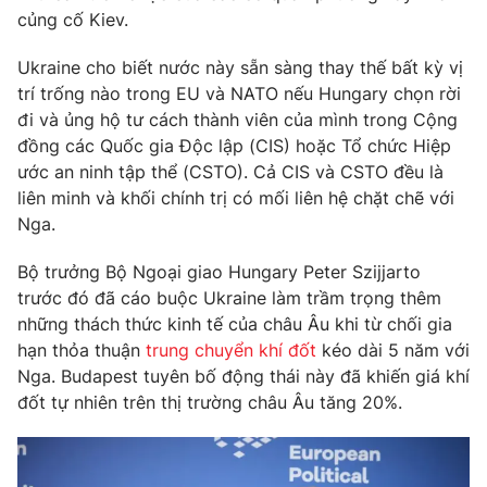
Phim VTV
củng cố Kiev.
Giải trí
Hậu trường
Ukraine cho biết nước này sẵn sàng thay thế bất kỳ vị
Điện ảnh
Đời sống
Nhân vật
trí trống nào trong EU và NATO nếu Hungary chọn rời
Âm nhạc
đi và ủng hộ tư cách thành viên của mình trong Cộng
Du lịch
Khán giả
đồng các Quốc gia Độc lập (CIS) hoặc Tổ chức Hiệp
Giáo dục
Sao
ước an ninh tập thể (CSTO). Cả CIS và CSTO đều là
Làm đẹp
Giải sao mai
Tuyển sinh
liên minh và khối chính trị có mối liên hệ chặt chẽ với
Công nghệ
Chất lượng cuộc sống
Nga.
Học trực tuyến
Hitech Công nghệ tương lai
Bộ trưởng Bộ Ngoại giao Hungary Peter Szijjarto
Giao lưu trực tuyến
trước đó đã cáo buộc Ukraine làm trầm trọng thêm
Sản phẩm
những thách thức kinh tế của châu Âu khi từ chối gia
Lịch phát sóng
Thị trường
hạn thỏa thuận
trung chuyển khí đốt
kéo dài 5 năm với
Nga. Budapest tuyên bố động thái này đã khiến giá khí
Tư vấn
đốt tự nhiên trên thị trường châu Âu tăng 20%.
Chuyên mục khác
Emagazine
Podcast