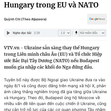
Chính trị
Hungary trong EU và NATO
Truyền hình
Văn hóa - Giải trí
Xã hội
Y tế
Quỳnh Chi (Theo Aljazeera)
Đời sống
Pháp luật
Công nghệ
Nghe đọc bài
2:28
Giáo dục
Y tế
VTV.vn - Ukraine sẵn sàng thay thế Hungary
trong Liên minh châu Âu (EU) và Tổ chức Hiệp
Thế giới
ước Bắc Đại Tây Dương (NATO) nếu Budapest
muốn gia nhập các khối do Nga đứng đầu.
Tin tức
Kinh tế
Thế giới đó đây
Tuyên bố này được Bộ Ngoại giao Ukraine đưa ra vào
Tài chính
ngày 8/1 và cũng được đăng trên mạng xã hội X, phản
Dữ liệu và đời sống
Câu chuyện quốc tế
ánh căng thẳng nghiêm trọng đã gia tăng giữa Ukraine
Thị trường
và Hungary. Theo đó, Budapest ủng hộ Moscow về
Truyền hình
Góc doanh nghiệp
nhiều vấn đề liên quan đến cuộc chiến ở Ukraine, cũng
như cản trở nỗ lực của các cơ quan phương Tây nhằm