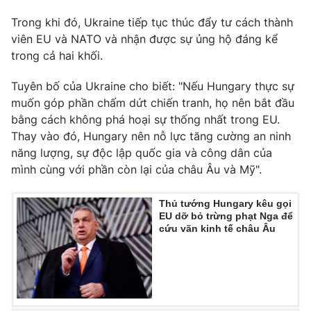
Ðiện thoại Thời báo VTV:
024.66 897 897
Trong khi đó, Ukraine tiếp tục thúc đẩy tư cách thành
Email:
toasoan@vtv.vn
viên EU và NATO và nhận được sự ủng hộ đáng kể
Liên hệ quảng cáo:
024-7300.7108
trong cả hai khối.
Tuyên bố của Ukraine cho biết: "Nếu Hungary thực sự
muốn góp phần chấm dứt chiến tranh, họ nên bắt đầu
bằng cách không phá hoại sự thống nhất trong EU.
Thay vào đó, Hungary nên nỗ lực tăng cường an ninh
năng lượng, sự độc lập quốc gia và công dân của
mình cùng với phần còn lại của châu Âu và Mỹ".
Thủ tướng Hungary kêu gọi
EU dỡ bỏ trừng phạt Nga để
cứu vãn kinh tế châu Âu
® Cấm sao chép dưới mọi hình thức nếu không có sự chấp
thuận bằng văn bản. Ghi rõ nguồn VTV.vn khi phát hành lại
thông tin từ website này.