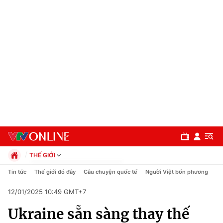
THẾ GIỚI
Chính trị
Tin tức
Thế giới đó đây
Câu chuyện quốc tế
Người Việt bốn phương
Xã hội
12/01/2025 10:49 GMT+7
Pháp luật
Chuyên mục
Kinh tế
Ukraine sẵn sàng thay thế
Thể thao