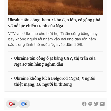
Ðiện thoại Thời báo VTV:
024.66 897 897
Email:
toasoan@vtv.vn
Liên hệ quảng cáo:
024-7300.7108
Ukraine tấn công thêm 2 kho đạn lớn, cố gắng phá
vỡ nỗ lực chiến tranh của Nga
VTV.vn - Ukraine cho biết họ đã tấn công bằng máy
bay không người lái nhắm vào hai kho đạn lớn nằm
sâu trong lãnh thổ nước Nga vào đêm 20/9.
Ukraine tấn công ồ ạt bằng UAV, thị trấn của
Nga sơ tán hàng nghìn dân
Ukraine không kích Belgorod (Nga), 5 người
thiệt mạng, 46 người bị thương
® Cấm sao chép dưới mọi hình thức nếu không có sự chấp
thuận bằng văn bản. Ghi rõ nguồn VTV.vn khi phát hành lại
thông tin từ website này.
0
0