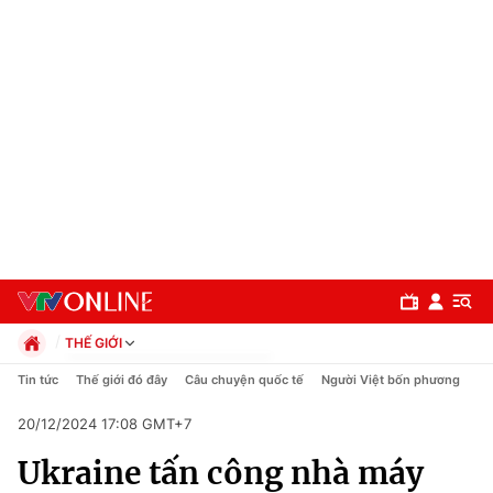
THẾ GIỚI
Chính trị
Tin tức
Thế giới đó đây
Câu chuyện quốc tế
Người Việt bốn phương
Xã hội
20/12/2024 17:08 GMT+7
Pháp luật
Chuyên mục
Kinh tế
Ukraine tấn công nhà máy
Thể thao