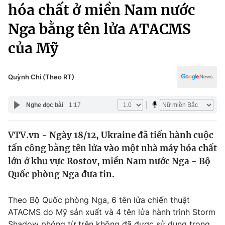
Chính trị
hóa chất ở miền Nam nước
Truyền hình
Nga bằng tên lửa ATACMS
Văn hóa - Giải trí
Xã hội
Y tế
của Mỹ
Đời sống
Pháp luật
Công nghệ
Giáo dục
Quỳnh Chi (Theo RT)
Y tế
Nghe đọc bài
1:17
Thế giới
VTV.vn - Ngày 18/12, Ukraine đã tiến hành cuộc
Tin tức
tấn công bằng tên lửa vào một nhà máy hóa chất
Kinh tế
Thế giới đó đây
lớn ở khu vực Rostov, miền Nam nước Nga - Bộ
Tài chính
Quốc phòng Nga đưa tin.
Dữ liệu và đời sống
Câu chuyện quốc tế
Thị trường
Theo Bộ Quốc phòng Nga, 6 tên lửa chiến thuật
Truyền hình
Góc doanh nghiệp
ATACMS do Mỹ sản xuất và 4 tên lửa hành trình Storm
Shadow phóng từ trên không đã được sử dụng trong