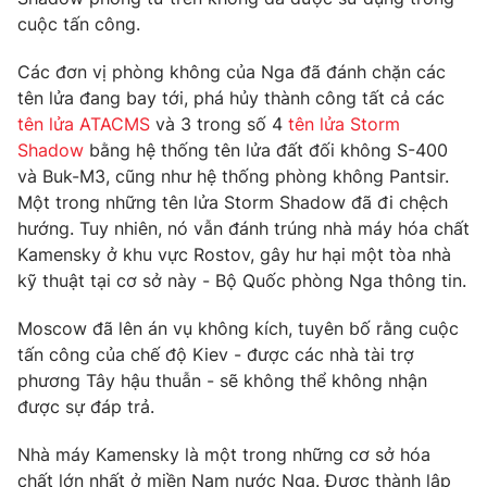
Phim VTV
Giải trí
cuộc tấn công.
Hậu trường
Điện ảnh
Các đơn vị phòng không của Nga đã đánh chặn các
Đời sống
Nhân vật
tên lửa đang bay tới, phá hủy thành công tất cả các
Âm nhạc
tên lửa ATACMS
và 3 trong số 4
tên lửa Storm
Du lịch
Khán giả
Giáo dục
Shadow
bằng hệ thống tên lửa đất đối không S-400
Sao
Làm đẹp
và Buk-M3, cũng như hệ thống phòng không Pantsir.
Giải sao mai
Tuyển sinh
Một trong những tên lửa Storm Shadow đã đi chệch
Công nghệ
Chất lượng cuộc sống
hướng. Tuy nhiên, nó vẫn đánh trúng nhà máy hóa chất
Học trực tuyến
Kamensky ở khu vực Rostov, gây hư hại một tòa nhà
Hitech Công nghệ tương lai
Giao lưu trực tuyến
kỹ thuật tại cơ sở này - Bộ Quốc phòng Nga thông tin.
Sản phẩm
Moscow đã lên án vụ không kích, tuyên bố rằng cuộc
Lịch phát sóng
Thị trường
tấn công của chế độ Kiev - được các nhà tài trợ
phương Tây hậu thuẫn - sẽ không thể không nhận
Tư vấn
được sự đáp trả.
Chuyên mục khác
Nhà máy Kamensky là một trong những cơ sở hóa
Emagazine
Podcast
chất lớn nhất ở miền Nam nước Nga. Được thành lập