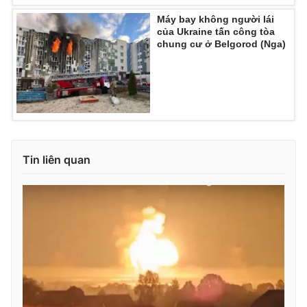
Máy bay không người lái
của Ukraine tấn công tòa
chung cư ở Belgorod (Nga)
THỜI BÁO VTV
Theo dõi báo trên
Tin liên quan
Cơ quan chủ quản:
Đài Truyền hình Việt Nam
Cơ quan báo chí:
Thời báo VTV
Giấy phép hoạt động báo in và báo điện tử số 483/GP-BTTTT
cấp ngày 29/12/2023
Tổng Biên tập:
Vũ Thanh Thủy
Phó Tổng Biên tập:
Nguyễn Thị Mỹ Hạnh, Phạm Quốc Thắng,
Nguyễn Trọng Ninh
Tổng đài VTV:
024.38 355 931 - 024.38 355 932