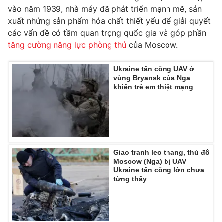
vào năm 1939, nhà máy đã phát triển mạnh mẽ, sản
Photo
Infographic
xuất nhứng sản phẩm hóa chất thiết yếu để giải quyết
các vấn đề có tầm quan trọng quốc gia và góp phần
Video
tăng cường năng lực phòng thủ
Shorts video
của Moscow.
Ukraine tấn công UAV ở
VTV Money
VTV Thể thao
vùng Bryansk của Nga
khiến trẻ em thiệt mạng
VTV Sức khoẻ
Bất động sản
Thị trường 24h
Tấm lòng Việt
Giao tranh leo thang, thủ đô
VTV4
Vươn mình bằng AI
Moscow (Nga) bị UAV
Ukraine tấn công lớn chưa
từng thấy
VTV9
VTV8
Liên hệ tòa soạn
English