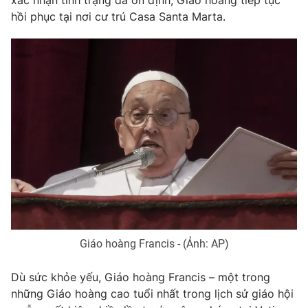
xác nhận tình trạng đã ổn định, Giáo hoàng tiếp tục
hồi phục tại nơi cư trú Casa Santa Marta.
Photo
Infographic
Video
Shorts video
VTV Money
VTV Thể thao
VTV Sức khoẻ
Bất động sản
Thị trường 24h
Tấm lòng Việt
VTV4
Vươn mình bằng AI
Giáo hoàng Francis - (Ảnh: AP)
VTV9
VTV8
Dù sức khỏe yếu, Giáo hoàng Francis – một trong
những Giáo hoàng cao tuổi nhất trong lịch sử giáo hội
Liên hệ tòa soạn
English