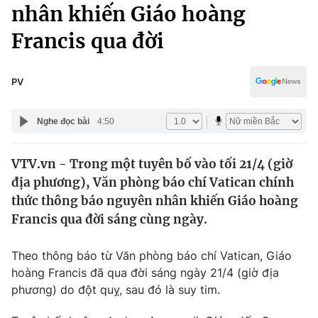
Chính trị
nhân khiến Giáo hoàng
Truyền hình
Francis qua đời
Văn hóa - Giải trí
Xã hội
Y tế
Đời sống
PV
Pháp luật
Công nghệ
Giáo dục
Nghe đọc bài
4:50
Y tế
VTV.vn - Trong một tuyên bố vào tối 21/4 (giờ
Thế giới
địa phương), Văn phòng báo chí Vatican chính
Tin tức
thức thông báo nguyên nhân khiến Giáo hoàng
Kinh tế
Francis qua đời sáng cùng ngày.
Thế giới đó đây
Tài chính
Dữ liệu và đời sống
Câu chuyện quốc tế
Theo thông báo từ Văn phòng báo chí Vatican, Giáo
Thị trường
hoàng Francis đã qua đời sáng ngày 21/4 (giờ địa
phương) do đột quỵ, sau đó là suy tim.
Truyền hình
Góc doanh nghiệp