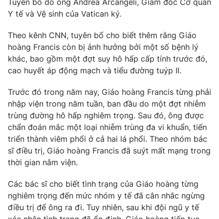
Tuyên bố do ông Andrea Arcangeli, Giám đốc Cơ quan
Phim VTV
Giải trí
Y tế và Vệ sinh của Vatican ký.
Hậu trường
Điện ảnh
Theo kênh CNN, tuyên bố cho biết thêm rằng Giáo
Đời sống
Nhân vật
hoàng Francis còn bị ảnh hưởng bởi một số bệnh lý
Âm nhạc
khác, bao gồm một đợt suy hô hấp cấp tính trước đó,
Du lịch
Khán giả
Giáo dục
Sao
cao huyết áp động mạch và tiểu đường tuýp II.
Làm đẹp
Giải sao mai
Tuyển sinh
Trước đó trong năm nay, Giáo hoàng Francis từng phải
Công nghệ
Chất lượng cuộc sống
nhập viện trong năm tuần, ban đầu do một đợt nhiễm
Học trực tuyến
trùng đường hô hấp nghiêm trọng. Sau đó, ông được
Hitech Công nghệ tương lai
Giao lưu trực tuyến
chẩn đoán mắc một loại nhiễm trùng đa vi khuẩn, tiến
Sản phẩm
triển thành viêm phổi ở cả hai lá phổi. Theo nhóm bác
sĩ điều trị, Giáo hoàng Francis đã suýt mất mạng trong
Lịch phát sóng
Thị trường
thời gian nằm viện.
Tư vấn
Các bác sĩ cho biết tình trạng của Giáo hoàng từng
Chuyên mục khác
nghiêm trọng đến mức nhóm y tế đã cân nhắc ngừng
Emagazine
Podcast
điều trị để ông ra đi. Tuy nhiên, sau khi đội ngũ y tế