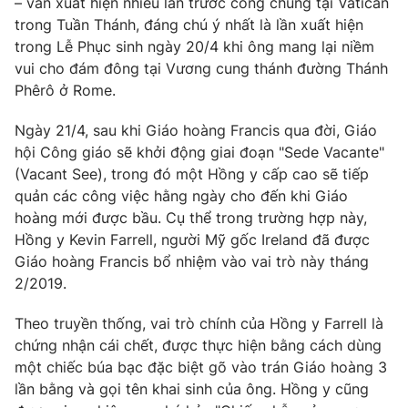
– vẫn xuất hiện nhiều lần trước công chúng tại Vatican
trong Tuần Thánh, đáng chú ý nhất là lần xuất hiện
trong Lễ Phục sinh ngày 20/4 khi ông mang lại niềm
vui cho đám đông tại Vương cung thánh đường Thánh
THỜI BÁO VTV
Phêrô ở Rome.
Ngày 21/4, sau khi Giáo hoàng Francis qua đời, Giáo
Theo dõi báo trên
hội Công giáo sẽ khởi động giai đoạn "Sede Vacante"
(Vacant See), trong đó một Hồng y cấp cao sẽ tiếp
quản các công việc hằng ngày cho đến khi Giáo
Cơ quan chủ quản:
Đài Truyền hình Việt Nam
hoàng mới được bầu. Cụ thể trong trường hợp này,
Cơ quan báo chí:
Thời báo VTV
Hồng y Kevin Farrell, người Mỹ gốc Ireland đã được
Giấy phép hoạt động báo in và báo điện tử số 483/GP-BTTTT
Giáo hoàng Francis bổ nhiệm vào vai trò này tháng
cấp ngày 29/12/2023
2/2019.
Tổng Biên tập:
Vũ Thanh Thủy
Phó Tổng Biên tập:
Nguyễn Thị Mỹ Hạnh, Phạm Quốc Thắng,
Theo truyền thống, vai trò chính của Hồng y Farrell là
Nguyễn Trọng Ninh
chứng nhận cái chết, được thực hiện bằng cách dùng
Tổng đài VTV:
024.38 355 931 - 024.38 355 932
một chiếc búa bạc đặc biệt gõ vào trán Giáo hoàng 3
Ðiện thoại Thời báo VTV:
024.66 897 897
lần bằng và gọi tên khai sinh của ông. Hồng y cũng