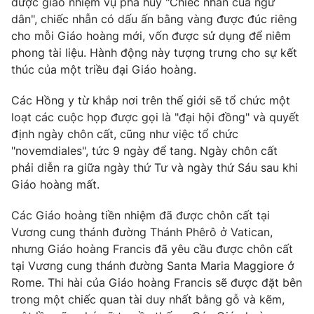
được giao nhiệm vụ phá hủy "Chiếc nhẫn của ngư
Email:
toasoan@vtv.vn
dân", chiếc nhẫn có dấu ấn bằng vàng được đúc riêng
Liên hệ quảng cáo:
024-7300.7108
cho mỗi Giáo hoàng mới, vốn được sử dụng để niêm
phong tài liệu. Hành động này tượng trưng cho sự kết
thúc của một triều đại Giáo hoàng.
Các Hồng y từ khắp nơi trên thế giới sẽ tổ chức một
loạt các cuộc họp được gọi là "đại hội đồng" và quyết
định ngày chôn cất, cũng như việc tổ chức
"novemdiales", tức 9 ngày để tang. Ngày chôn cất
phải diễn ra giữa ngày thứ Tư và ngày thứ Sáu sau khi
Giáo hoàng mất.
Các Giáo hoàng tiền nhiệm đã được chôn cất tại
® Cấm sao chép dưới mọi hình thức nếu không có sự chấp
Vương cung thánh đường Thánh Phêrô ở Vatican,
thuận bằng văn bản. Ghi rõ nguồn VTV.vn khi phát hành lại
thông tin từ website này.
nhưng Giáo hoàng Francis đã yêu cầu được chôn cất
tại Vương cung thánh đường Santa Maria Maggiore ở
Rome. Thi hài của Giáo hoàng Francis sẽ được đặt bên
trong một chiếc quan tài duy nhất bằng gỗ và kẽm,