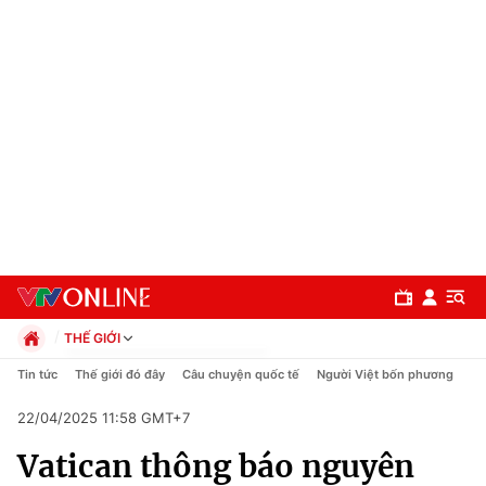
THẾ GIỚI
Chính trị
Tin tức
Thế giới đó đây
Câu chuyện quốc tế
Người Việt bốn phương
Xã hội
22/04/2025 11:58 GMT+7
Pháp luật
Chuyên mục
Kinh tế
Vatican thông báo nguyên
Thể thao