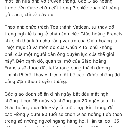
một lần nữa phá vỡ truyền thống. Các Giáo hoàng
trước đều được chôn cất trong 3 chiếc quan tài bằng
gỗ bách, chì và cây du.
Theo nhà chức trách Tòa thánh Vatican, sự thay đổi
trong nghi lễ tang lễ phản ánh việc Giáo hoàng Francis
khi sinh thời luôn cho rằng vai trò của Giáo hoàng là
"một mục tử và môn đồ của Chúa Kitô, chứ không
phải của một người đàn ông quyền lực của thế giới
này". Bên cạnh đó, quan tài mở của Giáo hoàng
Francis sẽ được đặt tại Vương cung thánh đường
Thánh Phêrô, thay vì trên một bệ cao, được chống đỡ
bằng đệm theo truyền thống.
Các giáo đoàn sẽ ấn định ngày bắt đầu mật nghị
không ít hơn 15 ngày và không quá 20 ngày sau khi
Giáo hoàng qua đời. Đây là cuộc họp kín, trong đó
các Hồng y dưới 80 tuổi sẽ chọn Giáo hoàng tiếp theo
trong số những người ngang hàng họ. Hiện tại có 135