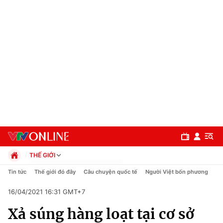
THẾ GIỚI
Chính trị
Tin tức
Thế giới đó đây
Câu chuyện quốc tế
Người Việt bốn phương
Xã hội
16/04/2021 16:31 GMT+7
Pháp luật
Chuyên mục
Kinh tế
Xả súng hàng loạt tại cơ sở
Thể thao