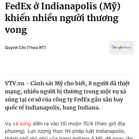
Chính trị
FedEx ở Indianapolis (Mỹ)
Truyền hình
khiến nhiều người thương
Văn hóa - Giải trí
Xã hội
Y tế
vong
Đời sống
Pháp luật
Công nghệ
Giáo dục
Quỳnh Chi (Theo RT)
Y tế
Thế giới
VTV.vn - Cảnh sát Mỹ cho biết, 8 người đã thiệt
Tin tức
mạng, nhiều người bị thương trong một vụ xả
Kinh tế
Thế giới đó đây
súng tại cơ sở của công ty FedEx gần sân bay
Tài chính
quốc tế Indianapolis, bang Indiana.
Dữ liệu và đời sống
Câu chuyện quốc tế
Thị trường
Vụ
xả súng
diễn ra vào tối muộn 15/4 (theo giờ địa
Truyền hình
Góc doanh nghiệp
phương). Lực lượng thực thi pháp luật Indianapolis,
thành phố thủ phủ của bang Indiana ở Mỹ, đã ngay lập