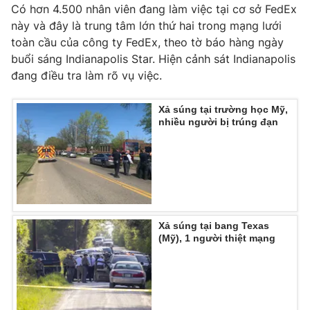
Ðiện thoại Thời báo VTV:
024.66 897 897
Có hơn 4.500 nhân viên đang làm việc tại cơ sở FedEx
này và đây là trung tâm lớn thứ hai trong mạng lưới
Email:
toasoan@vtv.vn
toàn cầu của công ty FedEx, theo tờ báo hàng ngày
Liên hệ quảng cáo:
024-7300.7108
buổi sáng Indianapolis Star. Hiện cảnh sát Indianapolis
đang điều tra làm rõ vụ việc.
Xả súng tại trường học Mỹ,
nhiều người bị trúng đạn
Xả súng tại bang Texas
(Mỹ), 1 người thiệt mạng
® Cấm sao chép dưới mọi hình thức nếu không có sự chấp
thuận bằng văn bản. Ghi rõ nguồn VTV.vn khi phát hành lại
thông tin từ website này.