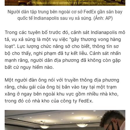
Photo
Infographic
Người dân tập trung bên ngoài cơ sở FedEx gần sân bay
quốc tế Indianapolis sau vụ xả súng. (Ảnh: AP)
Video
Shorts video
Trong các tuyên bố trước đó, cảnh sát Indianapolis mô
tả, vụ xả súng là một vụ việc "gây thương vong hàng
VTV Money
VTV Thể thao
loạt". Lực lượng chức năng sở cho biết, thông tin sơ
bộ cho thấy, nghi phạm đã tự kết liễu. Cảnh sát nhấn
VTV Sức khoẻ
Bất động sản
mạnh rằng, người dân địa phương đã không còn gặp
bất cứ nguy hiểm nào.
Thị trường 24h
Tấm lòng Việt
Một người đàn ông nói với truyền thông địa phương
rằng, cháu gái của ông bị bắn vào tay tại một trạm
VTV4
Vươn mình bằng AI
xăng ở ngay bên ngoài khu vực gồm nhiều nhà kho,
trong đó có nhà kho của công ty FedEx.
VTV9
VTV8
Liên hệ tòa soạn
English