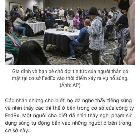
THỜI BÁO VTV
Theo dõi báo trên
Gia đình và bạn bè chờ đợi tin tức của người thân có
mặt tại cơ sở FedEx vào thời điểm xảy ra vụ nổ súng.
Cơ quan chủ quản:
Đài Truyền hình Việt Nam
(Ảnh: AP)
Cơ quan báo chí:
Thời báo VTV
Giấy phép hoạt động báo in và báo điện tử số 483/GP-BTTTT
Các nhân chứng cho biết, họ đã nghe thấy tiếng súng
cấp ngày 29/12/2023
và nhìn thấy các thi thể ở bên trong cơ sở của công ty
Tổng Biên tập:
Vũ Thanh Thủy
FedEx. Một người cho biết đã nhìn thấy nghi phạm sử
Phó Tổng Biên tập:
Nguyễn Thị Mỹ Hạnh, Phạm Quốc Thắng,
dụng súng tự động bắn vào những người ở bên trong
Nguyễn Trọng Ninh
cơ sở này.
Tổng đài VTV:
024.38 355 931 - 024.38 355 932