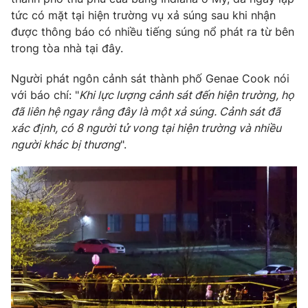
Phim VTV
Giải trí
tức có mặt tại hiện trường vụ xả súng sau khi nhận
Hậu trường
được thông báo có nhiều tiếng súng nổ phát ra từ bên
Điện ảnh
trong tòa nhà tại đây.
Đời sống
Nhân vật
Âm nhạc
Người phát ngôn cảnh sát thành phố Genae Cook nói
Du lịch
Khán giả
Giáo dục
với báo chí: "
Khi lực lượng cảnh sát đến hiện trường, họ
Sao
Làm đẹp
đã liên hệ ngay rằng đây là một xả súng. Cảnh sát đã
Giải sao mai
Tuyển sinh
xác định, có 8 người tử vong tại hiện trường và nhiều
Công nghệ
Chất lượng cuộc sống
người khác bị thương
".
Học trực tuyến
Hitech Công nghệ tương lai
Giao lưu trực tuyến
Sản phẩm
Lịch phát sóng
Thị trường
Tư vấn
Chuyên mục khác
Emagazine
Podcast