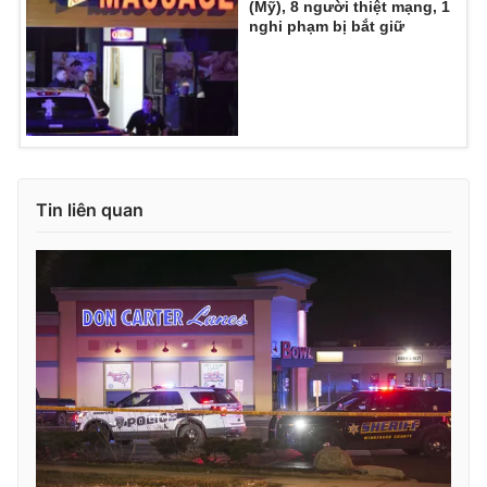
(Mỹ), 8 người thiệt mạng, 1
nghi phạm bị bắt giữ
THỜI BÁO VTV
Theo dõi báo trên
Tin liên quan
Cơ quan chủ quản:
Đài Truyền hình Việt Nam
Cơ quan báo chí:
Thời báo VTV
Giấy phép hoạt động báo in và báo điện tử số 483/GP-BTTTT
cấp ngày 29/12/2023
Tổng Biên tập:
Vũ Thanh Thủy
Phó Tổng Biên tập:
Nguyễn Thị Mỹ Hạnh, Phạm Quốc Thắng,
Nguyễn Trọng Ninh
Tổng đài VTV:
024.38 355 931 - 024.38 355 932