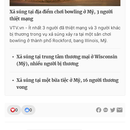
Ðiện thoại Thời báo VTV:
024.66 897 897
Email:
toasoan@vtv.vn
Xả súng tại địa điểm chơi bowling ở Mỹ, 3 người
thiệt mạng
Liên hệ quảng cáo:
024-7300.7108
VTV.vn - Ít nhất 3 người đã thiệt mạng và 3 người khác
bị thương trong vụ xả súng xảy ra tại một sân chơi
bowling ở thành phố Rockford, bang Illinois, Mỹ.
Xả súng tại trung tâm thương mại ở Wisconsin
(Mỹ), nhiều người bị thương
Xả súng tại một bữa tiệc ở Mỹ, 16 người thương
vong
® Cấm sao chép dưới mọi hình thức nếu không có sự chấp
thuận bằng văn bản. Ghi rõ nguồn VTV.vn khi phát hành lại
0
0
thông tin từ website này.