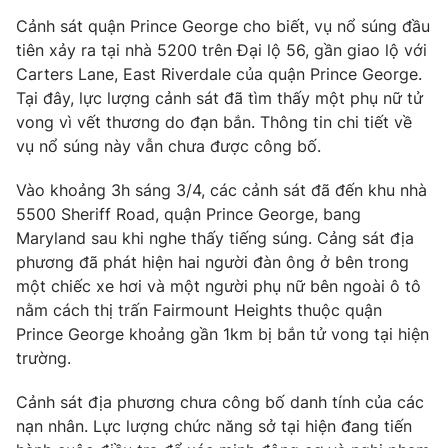
Phim VTV
Giải trí
Cảnh sát quận Prince George cho biết, vụ nổ súng đầu
Hậu trường
tiên xảy ra tại nhà 5200 trên Đại lộ 56, gần giao lộ với
Điện ảnh
Carters Lane, East Riverdale của quận Prince George.
Đời sống
Nhân vật
Tại đây, lực lượng cảnh sát đã tìm thấy một phụ nữ tử
Âm nhạc
Du lịch
vong vì vết thương do đạn bắn. Thông tin chi tiết về
Khán giả
Giáo dục
Sao
vụ nổ súng này vẫn chưa được công bố.
Làm đẹp
Giải sao mai
Tuyển sinh
Vào khoảng 3h sáng 3/4, các cảnh sát đã đến khu nhà
Công nghệ
Chất lượng cuộc sống
5500 Sheriff Road, quận Prince George, bang
Học trực tuyến
Hitech Công nghệ tương lai
Maryland sau khi nghe thấy tiếng súng. Cảng sát địa
Giao lưu trực tuyến
phương đã phát hiện hai người đàn ông ở bên trong
Sản phẩm
một chiếc xe hơi và một người phụ nữ bên ngoài ô tô
nằm cách thị trấn Fairmount Heights thuộc quận
Lịch phát sóng
Thị trường
Prince George khoảng gần 1km bị bắn tử vong tại hiện
Tư vấn
trường.
Chuyên mục khác
Cảnh sát địa phương chưa công bố danh tính của các
Emagazine
Podcast
nạn nhân. Lực lượng chức năng sở tại hiện đang tiến