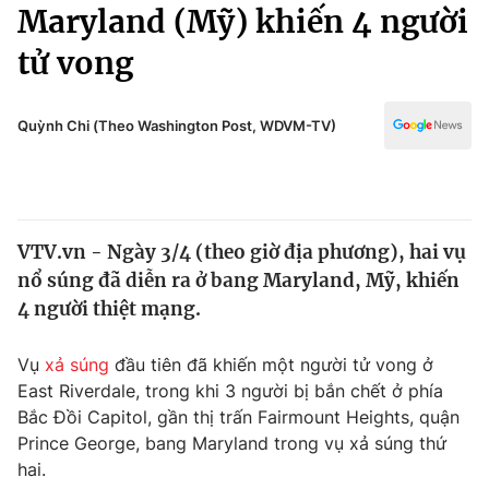
Chính trị
Maryland (Mỹ) khiến 4 người
Truyền hình
tử vong
Văn hóa - Giải trí
Xã hội
Y tế
Đời sống
Quỳnh Chi (Theo Washington Post, WDVM-TV)
Pháp luật
Công nghệ
Giáo dục
Y tế
VTV.vn - Ngày 3/4 (theo giờ địa phương), hai vụ
Thế giới
nổ súng đã diễn ra ở bang Maryland, Mỹ, khiến
Tin tức
4 người thiệt mạng.
Kinh tế
Thế giới đó đây
Vụ
xả súng
đầu tiên đã khiến một người tử vong ở
Tài chính
Dữ liệu và đời sống
East Riverdale, trong khi 3 người bị bắn chết ở phía
Câu chuyện quốc tế
Thị trường
Bắc Đồi Capitol, gần thị trấn Fairmount Heights, quận
Prince George, bang Maryland trong vụ xả súng thứ
Truyền hình
Góc doanh nghiệp
hai.