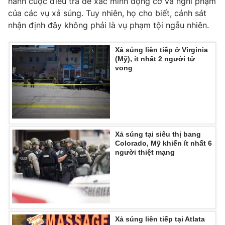
hành cuộc điều tra để xác minh động cơ và nghi phạm
của các vụ xả súng. Tuy nhiên, họ cho biết, cảnh sát
Photo
Infographic
nhận định đây không phải là vụ phạm tội ngẫu nhiên.
Video
Shorts video
Xả súng liên tiếp ở Virginia
(Mỹ), ít nhất 2 người tử
vong
VTV Money
VTV Thể thao
VTV Sức khoẻ
Bất động sản
Thị trường 24h
Tấm lòng Việt
Xả súng tại siêu thị bang
Colorado, Mỹ khiến ít nhất 6
người thiệt mạng
VTV4
Vươn mình bằng AI
VTV9
VTV8
Xả súng liên tiếp tại Atlata
Liên hệ tòa soạn
English