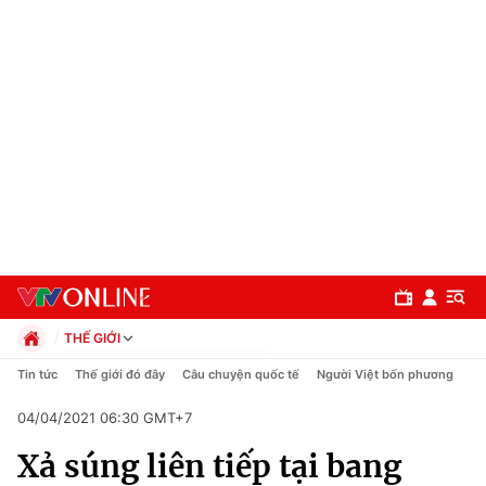
THẾ GIỚI
Chính trị
Tin tức
Thế giới đó đây
Câu chuyện quốc tế
Người Việt bốn phương
Xã hội
04/04/2021 06:30 GMT+7
Pháp luật
Chuyên mục
Kinh tế
Xả súng liên tiếp tại bang
Thể thao