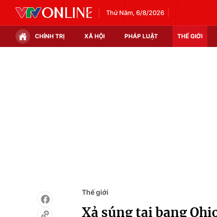
Thứ Năm, 6/8/2026
CHÍNH TRỊ
XÃ HỘI
PHÁP LUẬT
THẾ GIỚI
Chính trị
Xã hội
Thế giới
Kinh tế
Tin tức
Tài chính
Thế giới đó đây
Thị trường
Câu chuyện quốc tế
Góc doanh nghiệp
Dữ liệu và đời sống
Thế giới
Xả súng tại bang Ohi