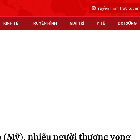
Truyền hình trực tuyến
KINH TẾ
TRUYỀN HÌNH
GIẢI TRÍ
Y TẾ
ĐỜI SỐNG
Pháp luật
Y tế
Truyền hình
Multimedia
Phim VTV
Video
Hậu trường
Shorts video
Nhân vật
Podcast
Khán giả
EMagazine
Giải sao mai
Photo
o (Mỹ), nhiều người thương vong
Infographic