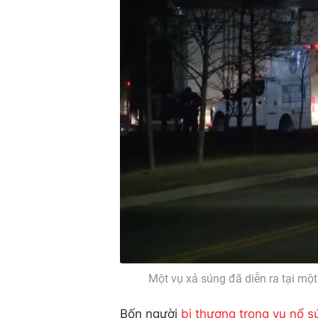
Một vụ xả súng đã diễn ra tại m
Bốn người
bị thương trong vụ nổ s