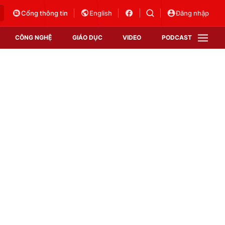
Cổng thông tin
English
Đăng nhập
CÔNG NGHỆ
GIÁO DỤC
VIDEO
PODCAST
VTV Money
VTV Thể thao
VTV Sức khoẻ
Bất động sản
Thị trường 24h
Tấm lòng Việt
Vươn mình bằng AI
VTV4
VTV8
VTV9
Lịch phát sóng
Giao lưu trực tuyến
Sự kiện