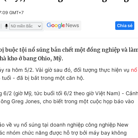
Góc ảnh
7:09 GMT+7
Chia sẻ
Giáo dục
Công nghệ
Tuyển sinh
Hitech Công ng
bị buộc tội nổ súng bắn chết một đồng nghiệp và là
Học trực tuyến
Sản phẩm
nhà kho ở bang Ohio, Mỹ.
g
Thị trường
y ra hôm 5/2. Vài giờ sau đó, đối tượng thực hiện vụ
nổ
Tư vấn
8 tuổi - đã bị bắt trong một căn hộ.
g 6/2 (giờ Mỹ, tức buổi tối 6/2 theo giờ Việt Nam) - Cản
 ông Greg Jones, cho biết trong một cuộc họp báo vào
áo về vụ nổ súng tại doanh nghiệp công nghiệp New
Các nhóm chức năng được hỗ trợ bởi máy bay không