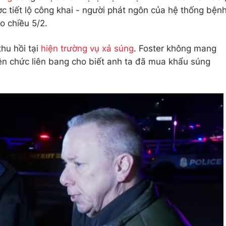
c tiết lộ công khai - người phát ngôn của hệ thống bện
o chiều 5/2.
hu hồi tại
hiện trường vụ xả súng
. Foster không mang
viên chức liên bang cho biết anh ta đã mua khẩu súng