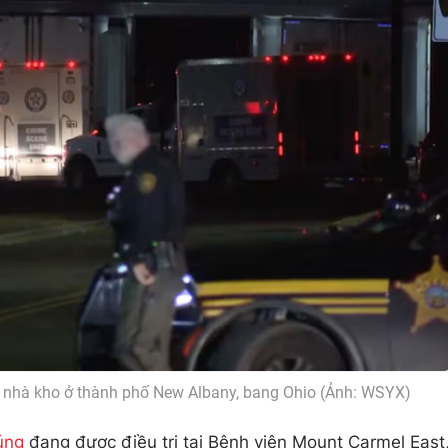
ột nhà kho ở thành phố New Albany, bang Ohio (Ảnh: WSYX)
úng
đang được điều trị tại Bệnh viện Mount Carmel East