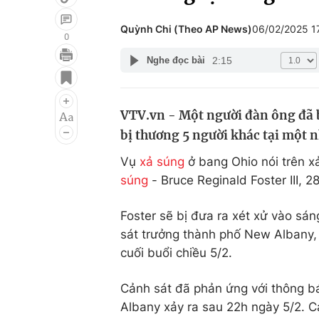
Quỳnh Chi (Theo AP News)
06/02/2025 1
0
2:15
Nghe đọc bài
Giải trí
Đời sống
Điện ảnh
Du lịch
VTV.vn - Một người đàn ông đã 
Âm nhạc
Làm đẹp
bị thương 5 người khác tại một 
Sao
Chất lượng cuộc sốn
Vụ
xả súng
ở bang Ohio nói trên xả
súng
- Bruce Reginald Foster III, 2
Foster sẽ bị đưa ra xét xử vào sán
sát trưởng thành phố New Albany,
cuối buổi chiều 5/2.
Cảnh sát đã phản ứng với thông b
Albany xảy ra sau 22h ngày 5/2. 