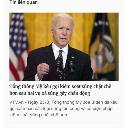
Tin liên quan
Ðiện thoại Thời báo VTV:
024.66 897 897
Email:
toasoan@vtv.vn
Liên hệ quảng cáo:
024-7300.7108
Tổng thống Mỹ kêu gọi kiểm soát súng chặt chẽ
hơn sau hai vụ xả súng gây chấn động
® Cấm sao chép dưới mọi hình thức nếu không có sự chấp
VTV.vn - Ngày 23/3, Tổng thống Mỹ Joe Biden đã kêu
thuận bằng văn bản. Ghi rõ nguồn VTV.vn khi phát hành lại
gọi cấm bán các loại súng tấn công và có biện pháp
thông tin từ website này.
kiểm soát súng chặt chẽ hơn.