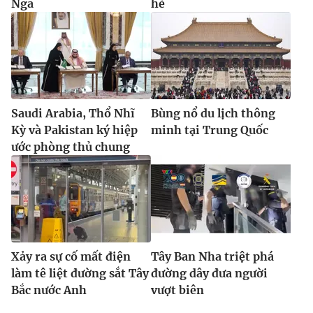
Nga
hè
Saudi Arabia, Thổ Nhĩ
Bùng nổ du lịch thông
Kỳ và Pakistan ký hiệp
minh tại Trung Quốc
ước phòng thủ chung
Xảy ra sự cố mất điện
Tây Ban Nha triệt phá
làm tê liệt đường sắt Tây
đường dây đưa người
Bắc nước Anh
vượt biên