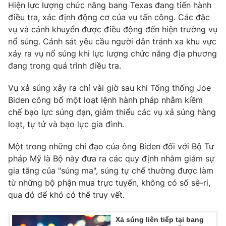
Hiện lực lượng chức năng bang Texas đang tiến hành
Photo
Infographic
điều tra, xác định động cơ của vụ tấn công. Các đặc
vụ và cảnh khuyển được điều động đến hiện trường vụ
nổ súng. Cảnh sát yêu cầu người dân tránh xa khu vực
Video
Shorts video
xảy ra vụ nổ súng khi lực lượng chức năng địa phương
đang trong quá trình điều tra.
VTV Money
VTV Thể thao
Vụ xả súng xảy ra chỉ vài giờ sau khi Tổng thống Joe
Biden công bố một loạt lệnh hành pháp nhằm kiềm
VTV Sức khoẻ
Bất động sản
chế bạo lực súng đạn, giảm thiểu các vụ xả súng hàng
loạt, tự tử và bạo lực gia đình.
Thị trường 24h
Tấm lòng Việt
Một trong những chỉ đạo của ông Biden đối với Bộ Tư
pháp Mỹ là Bộ này đưa ra các quy định nhằm giảm sự
VTV4
Vươn mình bằng AI
gia tăng của "súng ma", súng tự chế thường được làm
từ những bộ phận mua trực tuyến, không có số sê-ri,
VTV9
VTV8
qua đó để khó có thể truy vết.
Xả súng liên tiếp tại bang
Liên hệ tòa soạn
English