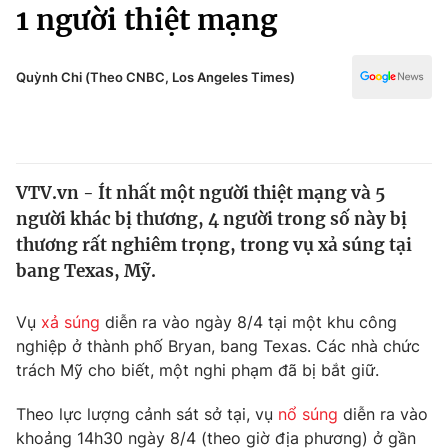
Chính trị
1 người thiệt mạng
Truyền hình
Văn hóa - Giải trí
Xã hội
Y tế
Quỳnh Chi (Theo CNBC, Los Angeles Times)
Đời sống
Pháp luật
Công nghệ
Giáo dục
Y tế
VTV.vn - Ít nhất một người thiệt mạng và 5
người khác bị thương, 4 người trong số này bị
Thế giới
thương rất nghiêm trọng, trong vụ xả súng tại
bang Texas, Mỹ.
Tin tức
Kinh tế
Thế giới đó đây
Vụ
xả súng
diễn ra vào ngày 8/4 tại một khu công
Tài chính
nghiệp ở thành phố Bryan, bang Texas. Các nhà chức
Dữ liệu và đời sống
Câu chuyện quốc tế
trách Mỹ cho biết, một nghi phạm đã bị bắt giữ.
Thị trường
Truyền hình
Theo lực lượng cảnh sát sở tại, vụ
nổ súng
diễn ra vào
Góc doanh nghiệp
khoảng 14h30 ngày 8/4 (theo giờ địa phương) ở gần