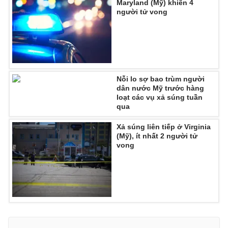
Maryland (Mỹ) khiến 4
người tử vong
THỜI BÁO VTV
Nỗi lo sợ bao trùm người
dân nước Mỹ trước hàng
Theo dõi báo trên
loạt các vụ xả súng tuần
qua
Xả súng liên tiếp ở Virginia
Cơ quan chủ quản:
Đài Truyền hình Việt Nam
(Mỹ), ít nhất 2 người tử
Cơ quan báo chí:
Thời báo VTV
vong
Giấy phép hoạt động báo in và báo điện tử số 483/GP-BTTTT
cấp ngày 29/12/2023
Tổng Biên tập:
Vũ Thanh Thủy
Phó Tổng Biên tập:
Nguyễn Thị Mỹ Hạnh, Phạm Quốc Thắng,
Nguyễn Trọng Ninh
Tổng đài VTV:
024.38 355 931 - 024.38 355 932