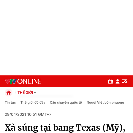
THẾ GIỚI
Chính trị
Tin tức
Thế giới đó đây
Câu chuyện quốc tế
Người Việt bốn phương
Xã hội
09/04/2021 10:51 GMT+7
Pháp luật
Chuyên mục
Kinh tế
Xả súng tại bang Texas (Mỹ),
Thể thao