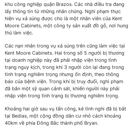
Phim VTV
khu công nghiệp quận Brazos. Các nhà điều tra đang
Giải trí
lấy thông tin từ những nhân chứng. Nghi phạm thực
Hậu trường
hiện vụ xả súng được cho là một nhân viên của Kent
Điện ảnh
Đời sống
Nhân vật
Moore Cabinets, một công ty sản xuất đồ gỗ, nơi hung
Âm nhạc
thủ làm việc.
Du lịch
Khán giả
Giáo dục
Sao
Các nạn nhân trong vụ xả súng trên cũng làm việc tại
Làm đẹp
Giải sao mai
Kent Moore Cabinets. Hai trong số 5 người bị thương
Tuyển sinh
Công nghệ
Chất lượng cuộc sống
tại doanh nghiệp này đã phải nhập viện trong tình
Học trực tuyến
trạng nguy kịch, trong khi 3 người còn lại đang trong
Hitech Công nghệ tương lai
tình trạng nghiêm trọng nhưng ổn định, theo thông
Giao lưu trực tuyến
báo của bệnh viện. Trong khi bị truy đuổi, nghi phạm
Sản phẩm
đã bắn một sỹ quan cảnh sát, khiến người này phải
Lịch phát sóng
Thị trường
nhập viện trong tình trạng bị thương nghiêm trọng.
Tư vấn
Khoảng hai giờ sau vụ tấn công, kẻ tình nghi đã bị bắt
Chuyên mục khác
tại Bedias, một cộng đồng dân cư nhỏ cách khoảng
40km về phía Đông Bắc thành phố Bryan.
Emagazine
Podcast