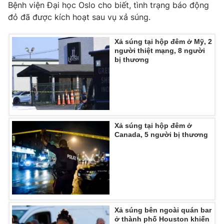
Bệnh viện Đại học Oslo cho biết, tình trạng báo động
đỏ đã được kích hoạt sau vụ xả súng.
Xả súng tại hộp đêm ở Mỹ, 2
THỜI BÁO VTV
người thiệt mạng, 8 người
bị thương
Theo dõi báo trên
Cơ quan chủ quản:
Đài Truyền hình Việt Nam
Xả súng tại hộp đêm ở
Canada, 5 người bị thương
Cơ quan báo chí:
Thời báo VTV
Giấy phép hoạt động báo in và báo điện tử số 483/GP-BTTTT
cấp ngày 29/12/2023
Tổng Biên tập:
Vũ Thanh Thủy
Phó Tổng Biên tập:
Nguyễn Thị Mỹ Hạnh, Phạm Quốc Thắng,
Nguyễn Trọng Ninh
Xả súng bên ngoài quán bar
Tổng đài VTV:
024.38 355 931 - 024.38 355 932
ở thành phố Houston khiến