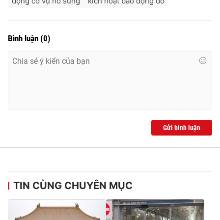
động cơ vụ nổ súng
kích hoạt báo động đỏ
Bình luận
(
0
)
Gửi bình luận
TIN CÙNG CHUYÊN MỤC