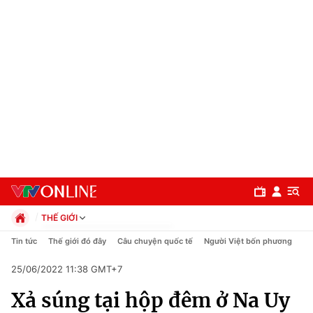
THẾ GIỚI
Chính trị
Tin tức
Thế giới đó đây
Câu chuyện quốc tế
Người Việt bốn phương
Xã hội
25/06/2022 11:38 GMT+7
Pháp luật
Chuyên mục
Kinh tế
Xả súng tại hộp đêm ở Na Uy
Thể thao