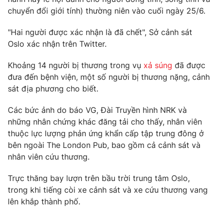
chuyển đổi giới tính) thường niên vào cuối ngày 25/6.
Photo
Infographic
"Hai người được xác nhận là đã chết", Sở cảnh sát
Video
Oslo xác nhận trên Twitter.
Shorts video
Khoảng 14 người bị thương trong vụ
xả súng
đã được
VTV Money
VTV Thể thao
đưa đến bệnh viện, một số người bị thương nặng, cảnh
sát địa phương cho biết.
VTV Sức khoẻ
Bất động sản
Các bức ảnh do báo VG, Đài Truyền hình NRK và
những nhân chứng khác đăng tải cho thấy, nhân viên
Thị trường 24h
Tấm lòng Việt
thuộc lực lượng phản ứng khẩn cấp tập trung đông ở
bên ngoài The London Pub, bao gồm cả cảnh sát và
VTV4
nhân viên cứu thương.
Vươn mình bằng AI
Trực thăng bay lượn trên bầu trời trung tâm Oslo,
VTV9
VTV8
trong khi tiếng còi xe cảnh sát và xe cứu thương vang
lên khắp thành phố.
Liên hệ tòa soạn
English