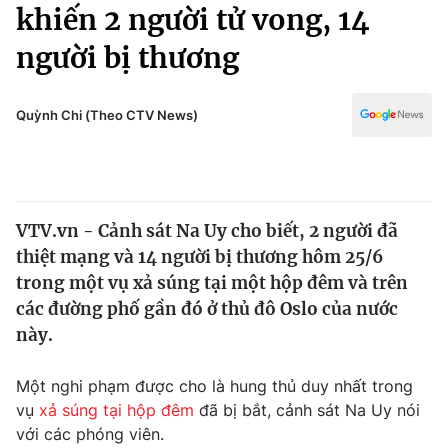
Chính trị
khiến 2 người tử vong, 14
Truyền hình
người bị thương
Văn hóa - Giải trí
Xã hội
Y tế
Đời sống
Quỳnh Chi (Theo CTV News)
Pháp luật
Công nghệ
Giáo dục
Y tế
VTV.vn - Cảnh sát Na Uy cho biết, 2 người đã
Thế giới
thiệt mạng và 14 người bị thương hôm 25/6
Tin tức
trong một vụ xả súng tại một hộp đêm và trên
Kinh tế
các đường phố gần đó ở thủ đô Oslo của nước
Thế giới đó đây
này.
Tài chính
Dữ liệu và đời sống
Câu chuyện quốc tế
Thị trường
Một nghi phạm được cho là hung thủ duy nhất trong
vụ
xả súng tại hộp đêm
đã bị bắt, cảnh sát Na Uy nói
Truyền hình
Góc doanh nghiệp
với các phóng viên.