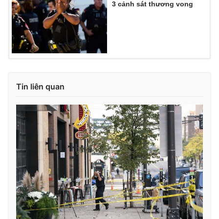
3 cảnh sát thương vong
Ðiện thoại Thời báo VTV:
024.66 897 897
Email:
toasoan@vtv.vn
Liên hệ quảng cáo:
024-7300.7108
Tin liên quan
® Cấm sao chép dưới mọi hình thức nếu không có sự chấp
thuận bằng văn bản. Ghi rõ nguồn VTV.vn khi phát hành lại
thông tin từ website này.