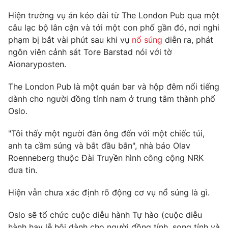
Phim VTV
Giải trí
Hiện trường vụ án kéo dài từ The London Pub qua một
Hậu trường
câu lạc bộ lân cận và tới một con phố gần đó, nơi nghi
Điện ảnh
phạm bị bắt vài phút sau khi vụ
nổ súng
diễn ra, phát
Đời sống
Nhân vật
ngôn viên cảnh sát Tore Barstad nói với tờ
Âm nhạc
Du lịch
Khán giả
Aionaryposten.
Giáo dục
Sao
Làm đẹp
Giải sao mai
The London Pub là một quán bar và hộp đêm nổi tiếng
Tuyển sinh
dành cho người đồng tính nam ở trung tâm thành phố
Công nghệ
Chất lượng cuộc sống
Oslo.
Học trực tuyến
Hitech Công nghệ tương lai
Giao lưu trực tuyến
"Tôi thấy một người đàn ông đến với một chiếc túi,
Sản phẩm
anh ta cầm súng và bắt đầu bắn", nhà báo Olav
Roenneberg thuộc Đài Truyền hình công cộng NRK
Lịch phát sóng
Thị trường
đưa tin.
Tư vấn
Hiện vẫn chưa xác định rõ động cơ vụ nổ súng là gì.
Chuyên mục khác
Emagazine
Oslo sẽ tổ chức cuộc diễu hành Tự hào (cuộc diễu
Podcast
hành hay lễ hội dành cho người đồng tính, song tính và