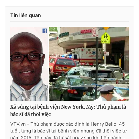
Photo
Infographic
Tin liên quan
Video
Shorts video
VTV Money
VTV Thể thao
VTV Sức khoẻ
Bất động sản
Thị trường 24h
Tấm lòng Việt
VTV4
Vươn mình bằng AI
Xả súng tại bệnh viện New York, Mỹ: Thủ phạm là
bác sĩ đã thôi việc
VTV9
VTV8
VTV.vn - Thủ phạm được xác định là Henry Bello, 45
tuổi, từng là bác sĩ tại bệnh viện nhưng đã thôi việc từ
Liên hệ tòa soạn
English
năm 2015. Tên này đã tự sát ngay sau khi tiến hành...