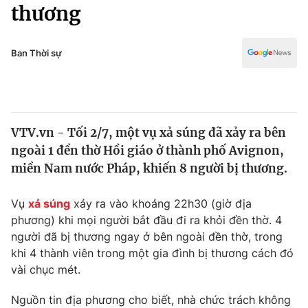
Chính trị
thương
Truyền hình
Văn hóa - Giải trí
Xã hội
Y tế
Ban Thời sự
Đời sống
Pháp luật
Công nghệ
Giáo dục
Y tế
VTV.vn - Tối 2/7, một vụ xả súng đã xảy ra bên
ngoài 1 đền thờ Hồi giáo ở thành phố Avignon,
Thế giới
miền Nam nước Pháp, khiến 8 người bị thương.
Tin tức
Kinh tế
Vụ
xả súng
xảy ra vào khoảng 22h30 (giờ địa
Thế giới đó đây
phương) khi mọi người bắt đầu đi ra khỏi đền thờ. 4
Tài chính
người đã bị thương ngay ở bên ngoài đền thờ, trong
Dữ liệu và đời sống
Câu chuyện quốc tế
khi 4 thành viên trong một gia đình bị thương cách đó
Thị trường
vài chục mét.
Truyền hình
Góc doanh nghiệp
Nguồn tin địa phương cho biết, nhà chức trách không