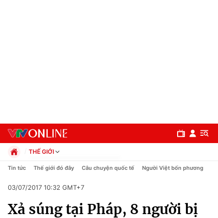
THẾ GIỚI
Chính trị
Tin tức
Thế giới đó đây
Câu chuyện quốc tế
Người Việt bốn phương
Xã hội
03/07/2017 10:32 GMT+7
Pháp luật
Chuyên mục
Kinh tế
Xả súng tại Pháp, 8 người bị
Thể thao