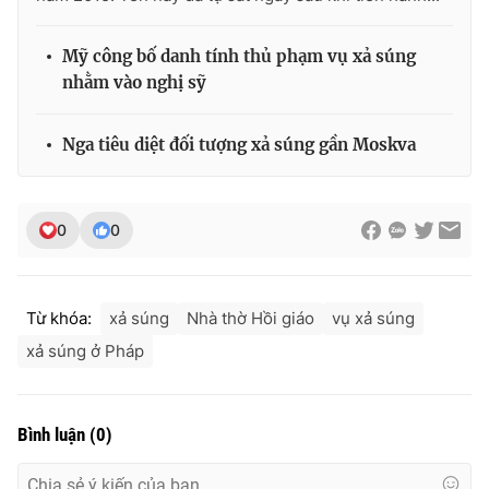
Mỹ công bố danh tính thủ phạm vụ xả súng
nhằm vào nghị sỹ
THỜI BÁO VTV
Nga tiêu diệt đối tượng xả súng gần Moskva
Theo dõi báo trên
0
0
Cơ quan chủ quản:
Đài Truyền hình Việt Nam
Cơ quan báo chí:
Thời báo VTV
Từ khóa:
xả súng
Nhà thờ Hồi giáo
vụ xả súng
Giấy phép hoạt động báo in và báo điện tử số 483/GP-BTTTT
xả súng ở Pháp
cấp ngày 29/12/2023
Tổng Biên tập:
Vũ Thanh Thủy
Phó Tổng Biên tập:
Nguyễn Thị Mỹ Hạnh, Phạm Quốc Thắng,
Bình luận
(
0
)
Nguyễn Trọng Ninh
Tổng đài VTV:
024.38 355 931 - 024.38 355 932