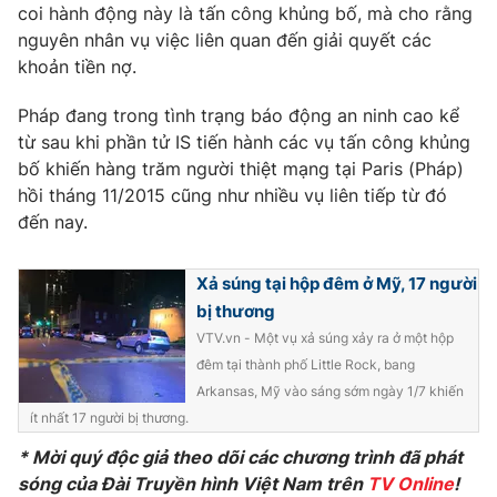
Phim VTV
coi hành động này là tấn công khủng bố, mà cho rằng
Giải trí
nguyên nhân vụ việc liên quan đến giải quyết các
Hậu trường
khoản tiền nợ.
Điện ảnh
Đời sống
Nhân vật
Âm nhạc
Pháp đang trong tình trạng báo động an ninh cao kể
Du lịch
Khán giả
từ sau khi phần tử IS tiến hành các vụ tấn công khủng
Giáo dục
Sao
bố khiến hàng trăm người thiệt mạng tại Paris (Pháp)
Làm đẹp
Giải sao mai
hồi tháng 11/2015 cũng như nhiều vụ liên tiếp từ đó
Tuyển sinh
Công nghệ
đến nay.
Chất lượng cuộc sống
Học trực tuyến
Hitech Công nghệ tương lai
Giao lưu trực tuyến
Xả súng tại hộp đêm ở Mỹ, 17 người
Sản phẩm
bị thương
VTV.vn - Một vụ xả súng xảy ra ở một hộp
Lịch phát sóng
Thị trường
đêm tại thành phố Little Rock, bang
Arkansas, Mỹ vào sáng sớm ngày 1/7 khiến
Tư vấn
ít nhất 17 người bị thương.
Chuyên mục khác
* Mời quý độc giả theo dõi các chương trình đã phát
Emagazine
Podcast
sóng của Đài Truyền hình Việt Nam trên
TV Online
!