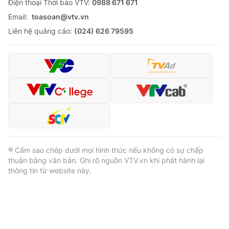
Ðiện thoại Thời báo VTV:
0988 671 671
Email:
toasoan@vtv.vn
Liên hệ quảng cáo:
(024) 626 79595
® Cấm sao chép dưới mọi hình thức nếu không có sự chấp
thuận bằng văn bản. Ghi rõ nguồn VTV.vn khi phát hành lại
thông tin từ website này.