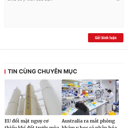
Ðiện thoại Thời báo VTV:
024.66 897 897
Email:
toasoan@vtv.vn
Liên hệ quảng cáo:
024-7300.7108
Gửi bình luận
TIN CÙNG CHUYÊN MỤC
® Cấm sao chép dưới mọi hình thức nếu không có sự chấp
thuận bằng văn bản. Ghi rõ nguồn VTV.vn khi phát hành lại
thông tin từ website này.
EU đối mặt nguy cơ
Australia ra mắt phòng
thiếu khí đốt trước mùa
khám y học cá nhân hóa