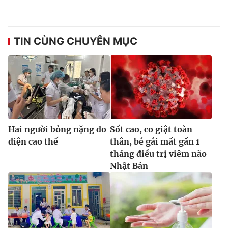
Ðiện thoại Thời báo VTV:
024.66 897 897
Email:
toasoan@vtv.vn
Liên hệ quảng cáo:
024-7300.7108
TIN CÙNG CHUYÊN MỤC
Hai người bỏng nặng do
Sốt cao, co giật toàn
điện cao thế
thân, bé gái mất gần 1
tháng điều trị viêm não
Nhật Bản
® Cấm sao chép dưới mọi hình thức nếu không có sự chấp
thuận bằng văn bản. Ghi rõ nguồn VTV.vn khi phát hành lại
thông tin từ website này.