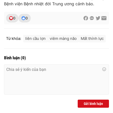
Bệnh viện Bệnh nhiệt đới Trung ương cảnh báo.
0
0
THỜI BÁO VTV
Từ khóa:
liên cầu lợn
viêm màng não
Mất thính lực
Theo dõi báo trên
Bình luận
(
0
)
Cơ quan chủ quản:
Đài Truyền hình Việt Nam
Cơ quan báo chí:
Thời báo VTV
Giấy phép hoạt động báo in và báo điện tử số 483/GP-BTTTT
cấp ngày 29/12/2023
Tổng Biên tập:
Vũ Thanh Thủy
Phó Tổng Biên tập:
Nguyễn Thị Mỹ Hạnh, Phạm Quốc Thắng,
Nguyễn Trọng Ninh
Gửi bình luận
Tổng đài VTV:
024.38 355 931 - 024.38 355 932