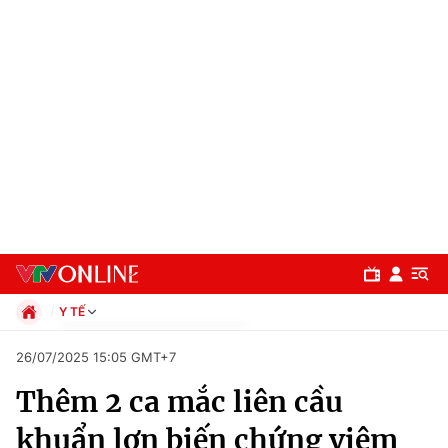
Y TẾ
Chính trị
26/07/2025 15:05 GMT+7
Xã hội
Thêm 2 ca mắc liên cầu
Pháp luật
Chuyên mục
Kinh tế
khuẩn lợn biến chứng viêm
Thể thao