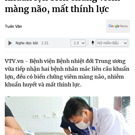
Chính trị
màng não, mất thính lực
Truyền hình
Văn hóa - Giải trí
Xã hội
Y tế
Tuấn Văn
Đời sống
Pháp luật
Công nghệ
Nghe đọc bài
1:31
Giáo dục
Y tế
VTV.vn - Bệnh viện Bệnh nhiệt đới Trung ương
vừa tiếp nhận hai bệnh nhân mắc liên cầu khuẩn
Thế giới
lợn, đều có biến chứng viêm màng não, nhiễm
Tin tức
khuẩn huyết và mất thính lực.
Kinh tế
Thế giới đó đây
Tài chính
Dữ liệu và đời sống
Câu chuyện quốc tế
Thị trường
Truyền hình
Góc doanh nghiệp