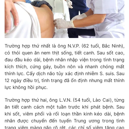
Phim VTV
Giải trí
Hậu trường
Điện ảnh
Đời sống
Nhân vật
Âm nhạc
Du lịch
Khán giả
Giáo dục
Sao
Trường hợp thứ nhất là ông N.V.P. (62 tuổi, Bắc Ninh),
Làm đẹp
Giải sao mai
Tuyển sinh
có thói quen ăn nem thịt sống, tiết canh. Sau sốt cao,
Công nghệ
Chất lượng cuộc sống
đau đầu kéo dài, bệnh nhân nhập viện trong tình trạng
Học trực tuyến
kích thích, cứng gáy, buồn nôn và nhanh chóng mất
Hitech Công nghệ tương lai
Giao lưu trực tuyến
thính lực. Cấy dịch não tủy xác định nhiễm S. suis. Sau
Sản phẩm
12 ngày điều trị, tình trạng đã ổn định nhưng mất thính
lực không hồi phục.
Lịch phát sóng
Thị trường
Trường hợp thứ hai, ông L.V.N. (54 tuổi, Lào Cai), từng
Tư vấn
ăn tiết canh cách một tuần trước khi phát bệnh. Sau
Chuyên mục khác
khi sốt, viêm phổi và rối loạn thần kinh kéo dài, bệnh
nhân được chuyển đến tuyến Trung ương trong tình
Emagazine
Podcast
trạng viêm màng não rõ rệt, các chỉ số viêm tăng cao