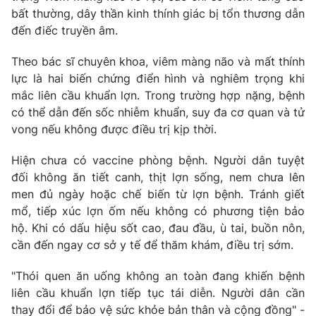
bất thường, dây thần kinh thính giác bị tổn thương dẫn
Photo
Infographic
đến điếc truyền âm.
Theo bác sĩ chuyên khoa, viêm màng não và mất thính
Video
Shorts video
lực là hai biến chứng điển hình và nghiêm trọng khi
mắc liên cầu khuẩn lợn. Trong trường hợp nặng, bệnh
VTV Money
VTV Thể thao
có thể dẫn đến sốc nhiễm khuẩn, suy đa cơ quan và tử
vong nếu không được điều trị kịp thời.
VTV Sức khoẻ
Bất động sản
Hiện chưa có vaccine phòng bệnh. Người dân tuyệt
đối không ăn tiết canh, thịt lợn sống, nem chưa lên
Thị trường 24h
Tấm lòng Việt
men đủ ngày hoặc chế biến từ lợn bệnh. Tránh giết
mổ, tiếp xúc lợn ốm nếu không có phương tiện bảo
VTV4
Vươn mình bằng AI
hộ. Khi có dấu hiệu sốt cao, đau đầu, ù tai, buồn nôn,
cần đến ngay cơ sở y tế để thăm khám, điều trị sớm.
VTV9
VTV8
"Thói quen ăn uống không an toàn đang khiến bệnh
liên cầu khuẩn lợn tiếp tục tái diễn. Người dân cần
Liên hệ tòa soạn
English
thay đổi để bảo vệ sức khỏe bản thân và cộng đồng" -