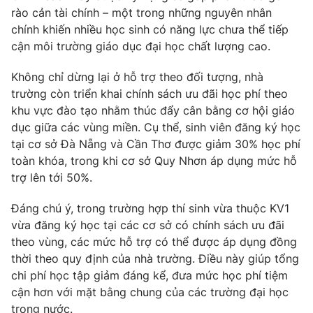
rào cản tài chính – một trong những nguyên nhân
Photo
Infographic
chính khiến nhiều học sinh có năng lực chưa thể tiếp
cận môi trường giáo dục đại học chất lượng cao.
Video
Shorts video
Không chỉ dừng lại ở hỗ trợ theo đối tượng, nhà
trường còn triển khai chính sách ưu đãi học phí theo
VTV Money
VTV Thể thao
khu vực đào tạo nhằm thúc đẩy cân bằng cơ hội giáo
dục giữa các vùng miền. Cụ thể, sinh viên đăng ký học
tại cơ sở Đà Nẵng và Cần Thơ được giảm 30% học phí
VTV Sức khoẻ
Bất động sản
toàn khóa, trong khi cơ sở Quy Nhơn áp dụng mức hỗ
trợ lên tới 50%.
Thị trường 24h
Tấm lòng Việt
Đáng chú ý, trong trường hợp thí sinh vừa thuộc KV1
vừa đăng ký học tại các cơ sở có chính sách ưu đãi
VTV4
Vươn mình bằng AI
theo vùng, các mức hỗ trợ có thể được áp dụng đồng
thời theo quy định của nhà trường. Điều này giúp tổng
VTV9
VTV8
chi phí học tập giảm đáng kể, đưa mức học phí tiệm
cận hơn với mặt bằng chung của các trường đại học
Liên hệ tòa soạn
English
trong nước.