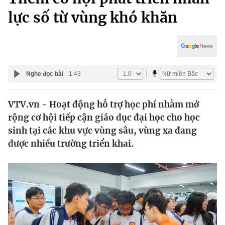
Chính trị
Truyền hình
lực số từ vùng khó khăn
Văn hóa - Giải trí
Xã hội
Y tế
Đời sống
Pháp luật
Công nghệ
Nghe đọc bài
1:43
Giáo dục
Y tế
VTV.vn - Hoạt động hỗ trợ học phí nhằm mở
rộng cơ hội tiếp cận giáo dục đại học cho học
Thế giới
sinh tại các khu vực vùng sâu, vùng xa đang
Tin tức
được nhiều trường triển khai.
Kinh tế
Thế giới đó đây
Tài chính
Dữ liệu và đời sống
Câu chuyện quốc tế
Thị trường
Truyền hình
Góc doanh nghiệp