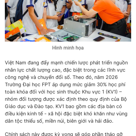
Phim VTV
Giải trí
Hậu trường
Điện ảnh
Đời sống
Nhân vật
Âm nhạc
Du lịch
Khán giả
Giáo dục
Sao
Hình minh họa
Làm đẹp
Giải sao mai
Tuyển sinh
Công nghệ
Chất lượng cuộc sống
Việt Nam đang đẩy mạnh chiến lược phát triển nguồn
Học trực tuyến
nhân lực chất lượng cao, đặc biệt trong các lĩnh vực
Hitech Công nghệ tương lai
Giao lưu trực tuyến
công nghệ và chuyển đổi số. Theo đó, năm 2026
Sản phẩm
Trường Đại học FPT áp dụng mức giảm 30% học phí
toàn khóa đối với học sinh thuộc Khu vực 1 (KV1) –
Lịch phát sóng
Thị trường
nhóm đối tượng được xác định theo quy định của Bộ
Giáo dục và Đào tạo. KV1 bao gồm các địa bàn có
Tư vấn
điều kiện kinh tế - xã hội đặc biệt khó khăn như vùng
Chuyên mục khác
dân tộc thiểu số, miền núi, biên giới và hải đảo.
Emagazine
Podcast
Chính sách này được kỳ vọng sẽ góp phần tháo gỡ