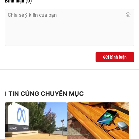
Bình luận
(
0
)
Ðiện thoại Thời báo VTV:
024.66 897 897
Email:
toasoan@vtv.vn
Liên hệ quảng cáo:
024-7300.7108
Gửi bình luận
TIN CÙNG CHUYÊN MỤC
® Cấm sao chép dưới mọi hình thức nếu không có sự chấp
thuận bằng văn bản. Ghi rõ nguồn VTV.vn khi phát hành lại
thông tin từ website này.