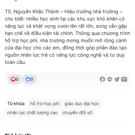
TS. Nguyễn Khắc Thành – Hiệu trưởng nhà trường –
cho biết: nhiều học sinh tại các khu vực khó khăn có
năng lực và khát vọng vươn lên rất lớn, song vẫn gặp
THỜI BÁO VTV
hạn chế về điều kiện tài chính. Thông qua chương trình
hỗ trợ học phí, nhà trường mong muốn mở rộng cánh
cửa đại học cho các em, đồng thời góp phần đào tạo
nguồn nhân lực trẻ có năng lực công nghệ và tư duy
Theo dõi báo trên
toàn cầu.
Cơ quan chủ quản:
Đài Truyền hình Việt Nam
0
0
Cơ quan báo chí:
Thời báo VTV
Giấy phép hoạt động báo in và báo điện tử số 483/GP-BTTTT
cấp ngày 29/12/2023
Từ khóa:
hỗ trợ học phí
giáo dục đại học
Tổng Biên tập:
Vũ Thanh Thủy
nhân lực chất lượng cao
chuyển đổi số
Phó Tổng Biên tập:
Nguyễn Thị Mỹ Hạnh, Phạm Quốc Thắng,
Nguyễn Trọng Ninh
Tổng đài VTV:
024.38 355 931 - 024.38 355 932