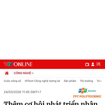
CÔNG NGHỆ
Chính trị
Cuộc sống số
HiTech Công nghệ tương lai
Sản phẩm
Thị trường
Tư vấn
Xã hội
Pháp luật
24/03/2026 11:45 GMT+7
Chuyên mục
Kinh tế
Thêm cơ hội phát triển nhân
Thể thao