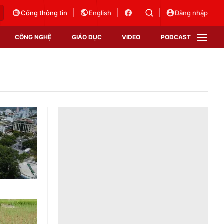
Cổng thông tin
English
Đăng nhập
CÔNG NGHỆ
GIÁO DỤC
VIDEO
PODCAST
VTV Money
VTV Thể thao
VTV Sức khoẻ
Bất động sản
Thị trường 24h
Tấm lòng Việt
Vươn mình bằng AI
VTV4
VTV8
VTV9
Lịch phát sóng
Giao lưu trực tuyến
Sự kiện