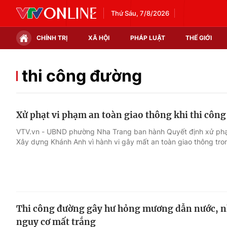
Thứ Sáu, 7/8/2026
CHÍNH TRỊ
XÃ HỘI
PHÁP LUẬT
THẾ GIỚI
Chính trị
Xã hội
thi công đường
Thế giới
Kinh tế
Xử phạt vi phạm an toàn giao thông khi thi côn
Tin tức
Tài chính
VTV.vn - UBND phường Nha Trang ban hành Quyết định xử phạt
Xây dựng Khánh Anh vì hành vi gây mất an toàn giao thông tron
Thế giới đó đây
Thị trường
Câu chuyện quốc tế
Góc doanh nghiệp
Dữ liệu và đời sống
Thi công đường gây hư hỏng mương dẫn nước, nh
nguy cơ mất trắng