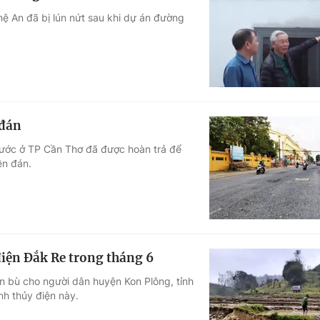
ệ An đã bị lún nứt sau khi dự án đường
 đán
nước ở TP Cần Thơ đã được hoàn trả để
ên đán.
điện Đắk Re trong tháng 6
n bù cho người dân huyện Kon Plông, tỉnh
nh thủy điện này.