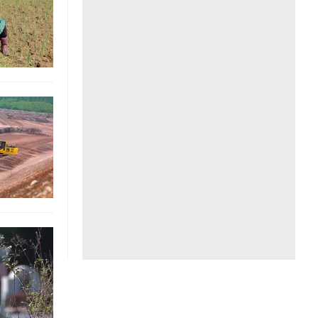
Liên hệ toà soạn
hệ tương lai