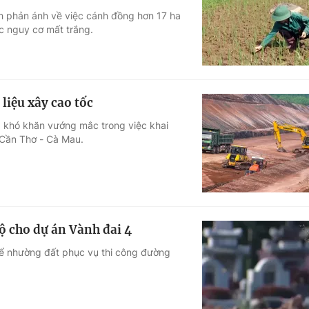
h phản ánh về việc cánh đồng hơn 17 ha
Góc ảnh
ớc nguy cơ mất trắng.
Giáo dục
Công nghệ
Tuyển sinh
Hitech Công ng
liệu xây cao tốc
Học trực tuyến
Sản phẩm
 khó khăn vướng mắc trong việc khai
 Cần Thơ - Cà Mau.
g
Thị trường
Tư vấn
ộ cho dự án Vành đai 4
để nhường đất phục vụ thi công đường