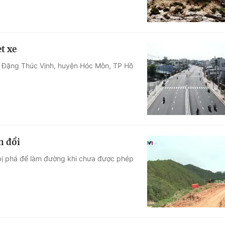
t xe
g Đặng Thúc Vịnh, huyện Hóc Môn, TP Hồ
n đổi
bị phá để làm đường khi chưa được phép