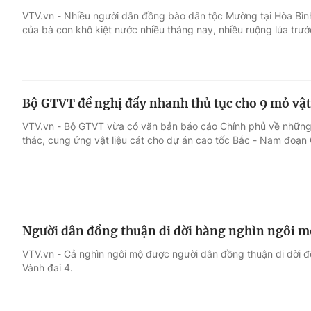
VTV.vn - Nhiều người dân đồng bào dân tộc Mường tại Hòa Bìn
của bà con khô kiệt nước nhiều tháng nay, nhiều ruộng lúa trư
Giải trí
Đời sống
Điện ảnh
Du lịch
Bộ GTVT đề nghị đẩy nhanh thủ tục cho 9 mỏ vật 
Âm nhạc
Làm đẹp
VTV.vn - Bộ GTVT vừa có văn bản báo cáo Chính phủ về những
thác, cung ứng vật liệu cát cho dự án cao tốc Bắc - Nam đoạn
Sao
Chất lượng cuộc sốn
Người dân đồng thuận di dời hàng nghìn ngôi m
VTV.vn - Cả nghìn ngôi mộ được người dân đồng thuận di dời 
Vành đai 4.