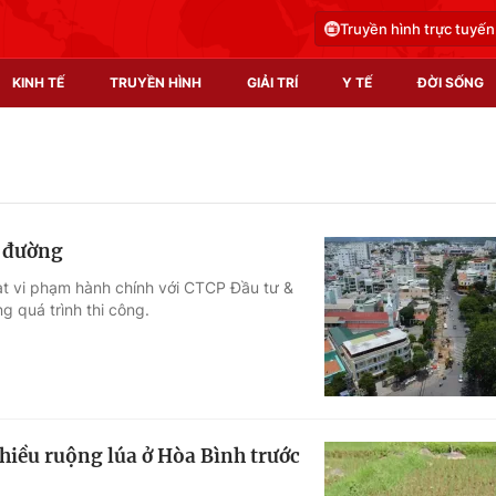
Truyền hình trực tuyến
KINH TẾ
TRUYỀN HÌNH
GIẢI TRÍ
Y TẾ
ĐỜI SỐNG
Pháp luật
Y tế
Truyền hình
Multimedia
g đường
Phim VTV
Video
 vi phạm hành chính với CTCP Đầu tư &
g quá trình thi công.
Hậu trường
Shorts video
Nhân vật
Podcast
Khán giả
EMagazine
Giải sao mai
Photo
iều ruộng lúa ở Hòa Bình trước
Infographic