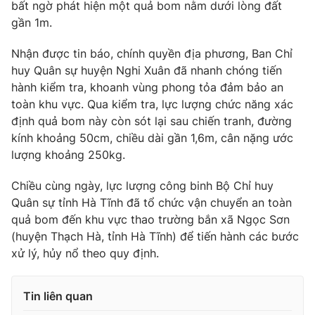
Phim VTV
bất ngờ phát hiện một quả bom nằm dưới lòng đất
Giải trí
gần 1m.
Hậu trường
Điện ảnh
Nhận được tin báo, chính quyền địa phương, Ban Chỉ
Đời sống
Nhân vật
huy Quân sự huyện Nghi Xuân đã nhanh chóng tiến
Âm nhạc
Du lịch
hành kiểm tra, khoanh vùng phong tỏa đảm bảo an
Khán giả
Giáo dục
Sao
toàn khu vực. Qua kiểm tra, lực lượng chức năng xác
Làm đẹp
Giải sao mai
định quả bom này còn sót lại sau chiến tranh, đường
Tuyển sinh
Công nghệ
kính khoảng 50cm, chiều dài gần 1,6m, cân nặng ước
Chất lượng cuộc sống
Học trực tuyến
lượng khoảng 250kg.
Hitech Công nghệ tương lai
Giao lưu trực tuyến
Chiều cùng ngày, lực lượng công binh Bộ Chỉ huy
Sản phẩm
Quân sự tỉnh Hà Tĩnh đã tổ chức vận chuyển an toàn
Lịch phát sóng
quả bom đến khu vực thao trường bắn xã Ngọc Sơn
Thị trường
(huyện Thạch Hà, tỉnh Hà Tĩnh) để tiến hành các bước
Tư vấn
xử lý, hủy nổ theo quy định.
Chuyên mục khác
Tin liên quan
Emagazine
Podcast