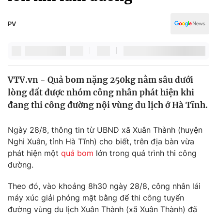
Chính trị
Truyền hình
Văn hóa - Giải trí
PV
Xã hội
Y tế
Đời sống
Pháp luật
Công nghệ
Giáo dục
VTV.vn - Quả bom nặng 250kg nằm sâu dưới
Y tế
lòng đất được nhóm công nhân phát hiện khi
đang thi công đường nội vùng du lịch ở Hà Tĩnh.
Thế giới
Ngày 28/8, thông tin từ UBND xã Xuân Thành (huyện
Tin tức
Nghi Xuân, tỉnh Hà Tĩnh) cho biết, trên địa bàn vừa
Kinh tế
phát hiện một
quả bom
lớn trong quá trình thi công
Thế giới đó đây
Tài chính
đường.
Dữ liệu và đời sống
Câu chuyện quốc tế
Thị trường
Theo đó, vào khoảng 8h30 ngày 28/8, công nhân lái
máy xúc giải phóng mặt bằng để thi công tuyến
Truyền hình
Góc doanh nghiệp
đường vùng du lịch Xuân Thành (xã Xuân Thành) đã