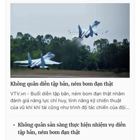
Photo
Infographic
Video
Shorts video
VTV Money
VTV Thể thao
VTV Sức khoẻ
Bất động sản
Thị trường 24h
Tấm lòng Việt
Không quân diễn tập bắn, ném bom đạn thật
VTV.vn - Buổi diễn tập bắn, ném bom đạn thật nhằm
đánh giá năng lực chỉ huy, tính năng kỹ chiến thuật
VTV4
Vươn mình bằng AI
của vũ khí khí tài cũng như trình độ tác chiến của đội...
VTV9
VTV8
Không quân sẵn sàng thực hiện nhiệm vụ diễn
tập bắn, ném bom đạn thật
Liên hệ tòa soạn
English