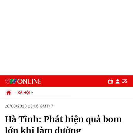
XÃ HỘI
Chính trị
28/08/2023 23:06 GMT+7
Xã hội
Hà Tĩnh: Phát hiện quả bom
Pháp luật
Chuyên mục
Kinh tế
lớn khi làm đường
Thể thao