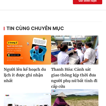
Gửi bình luận
Ðiện thoại Thời báo VTV:
024.66 897 897
Email:
toasoan@vtv.vn
Liên hệ quảng cáo:
024-7300.7108
TIN CÙNG CHUYÊN MỤC
Người lên kế hoạch du
Thanh Hóa: Cảnh sát
lịch ít được ghi nhận
giao thông kịp thời đưa
nhất
người phụ nữ bất tỉnh đi
® Cấm sao chép dưới mọi hình thức nếu không có sự chấp
cấp cứu
thuận bằng văn bản. Ghi rõ nguồn VTV.vn khi phát hành lại
thông tin từ website này.