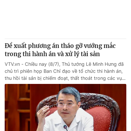
Tin tức
Kinh tế
Thế giới đó đây
Tài chính
Dữ liệu và đời sống
Câu chuyện quốc tế
Thị trường
Đề xuất phương án tháo gỡ vướng mắc
Truyền hình
Góc doanh nghiệp
trong thi hành án và xử lý tài sản
Phim VTV
Giải trí
VTV.vn - Chiều nay (8/7), Thủ tướng Lê Minh Hưng đã
Hậu trường
chủ trì phiên họp Ban Chỉ đạo về tổ chức thi hành án,
Điện ảnh
thu hồi tài sản bị chiếm đoạt, thất thoát trong các vụ...
Đời sống
Nhân vật
Âm nhạc
Du lịch
Khán giả
Giáo dục
Sao
Làm đẹp
Giải sao mai
Tuyển sinh
Công nghệ
Chất lượng cuộc sống
Học trực tuyến
Hitech Công nghệ tương lai