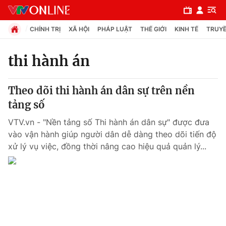
CHÍNH TRỊ
XÃ HỘI
PHÁP LUẬT
THẾ GIỚI
KINH TẾ
TRUYỀ
thi hành án
Chuyên mục
Theo dõi thi hành án dân sự trên nền
Chính trị
tảng số
VTV.vn - "Nền tảng số Thi hành án dân sự" được đưa
Xã hội
vào vận hành giúp người dân dễ dàng theo dõi tiến độ
xử lý vụ việc, đồng thời nâng cao hiệu quả quản lý...
Pháp luật
Y tế
Thế giới