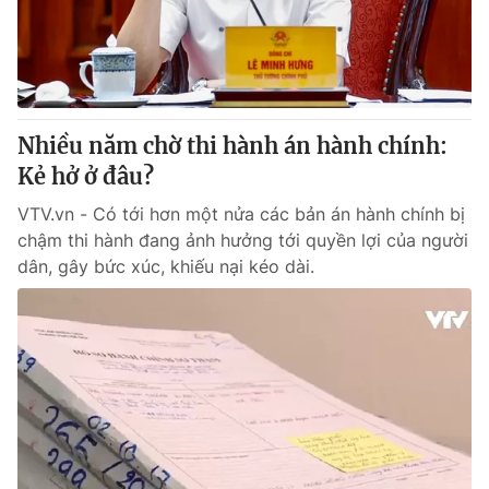
Giao lưu trực tuyến
Sản phẩm
Lịch phát sóng
Thị trường
Tư vấn
Nhiều năm chờ thi hành án hành chính:
Chuyên mục khác
Kẻ hở ở đâu?
Emagazine
Podcast
VTV.vn - Có tới hơn một nửa các bản án hành chính bị
chậm thi hành đang ảnh hưởng tới quyền lợi của người
Photo
Infographic
dân, gây bức xúc, khiếu nại kéo dài.
Video
Shorts video
VTV Money
VTV Thể thao
VTV Sức khoẻ
Bất động sản