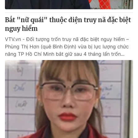
® Cấm sao chép dưới mọi hình thức nếu không có sự chấp
Bắt "nữ quái" thuộc diện truy nã đặc biệt
thuận bằng văn bản. Ghi rõ nguồn VTV.vn khi phát hành lại
nguy hiểm
thông tin từ website này.
VTV.vn - Đối tượng trốn truy nã đặc biệt nguy hiểm –
Phùng Thị Hơn (quê Bình Định) vừa bị lực lượng chức
năng TP Hồ Chí Minh bắt giữ sau 4 tháng lẩn trốn...