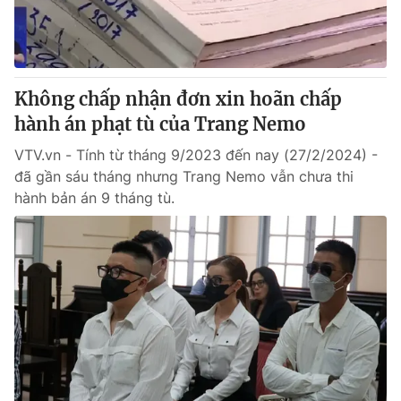
Thị trường 24h
Tấm lòng Việt
VTV4
Vươn mình bằng AI
Không chấp nhận đơn xin hoãn chấp
VTV9
VTV8
hành án phạt tù của Trang Nemo
VTV.vn - Tính từ tháng 9/2023 đến nay (27/2/2024) -
Liên hệ tòa soạn
English
đã gần sáu tháng nhưng Trang Nemo vẫn chưa thi
hành bản án 9 tháng tù.
THỜI BÁO VTV
Theo dõi báo trên
Cơ quan chủ quản:
Đài Truyền hình Việt Nam
Cơ quan báo chí:
Thời báo VTV