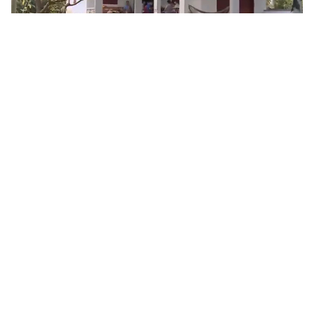
Tin mới
Video
Live
Emagazine
Trang chủ
Vụ mua chế phẩm Redoxy-3C: Gia đình bị
cáo Nguyễn Đức Chung nộp 10 tỷ đồng để
bảo lãnh nghĩa vụ thi hành án
VTV.vn - Cơ quan pháp luật cũng đã kê biên 1 nhà đất
và 2 căn hộ chung cư của bị cáo Nguyễn Đức Chung
để đảm bảo nghĩa vụ thi hành án.