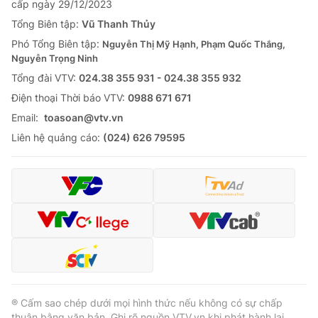
cấp ngày 29/12/2023
Thị trường 24h
Tấm lòng Việt
Tổng Biên tập:
Vũ Thanh Thủy
Phó Tổng Biên tập:
Nguyễn Thị Mỹ Hạnh, Phạm Quốc Thắng,
VTV4
Vươn mình bằng AI
Nguyễn Trọng Ninh
Tổng đài VTV:
024.38 355 931 - 024.38 355 932
VTV9
VTV8
Ðiện thoại Thời báo VTV:
0988 671 671
Email:
toasoan@vtv.vn
Liên hệ tòa soạn
English
Liên hệ quảng cáo:
(024) 626 79595
THỜI BÁO VTV
Theo dõi báo trên
® Cấm sao chép dưới mọi hình thức nếu không có sự chấp
Cơ quan chủ quản:
Đài Truyền hình Việt Nam
thuận bằng văn bản. Ghi rõ nguồn VTV.vn khi phát hành lại