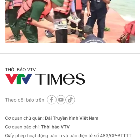
Giao lưu trực tuyến
Sản phẩm
Lịch phát sóng
Thị trường
Tư vấn
Chuyên mục khác
Emagazine
Podcast
THỜI BÁO VTV
Photo
Infographic
Video
Shorts video
Theo dõi báo trên
VTV Money
VTV Thể thao
Cơ quan chủ quản:
Đài Truyền hình Việt Nam
VTV Sức khoẻ
Bất động sản
Cơ quan báo chí:
Thời báo VTV
Giấy phép hoạt động báo in và báo điện tử số 483/GP-BTTTT