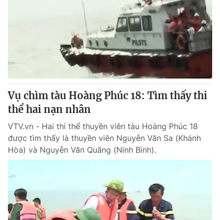
Tin tức
Kinh tế
Thế giới đó đây
Tài chính
Dữ liệu và đời sống
Câu chuyện quốc tế
Thị trường
Truyền hình
Góc doanh nghiệp
Vụ chìm tàu Hoàng Phúc 18: Tìm thấy thi
Phim VTV
Giải trí
thể hai nạn nhân
Hậu trường
Điện ảnh
VTV.vn - Hai thi thể thuyền viên tàu Hoàng Phúc 18
Đời sống
Nhân vật
được tìm thấy là thuyền viên Nguyễn Văn Sa (Khánh
Âm nhạc
Hòa) và Nguyễn Văn Quãng (Ninh Bình).
Du lịch
Khán giả
Giáo dục
Sao
Làm đẹp
Giải sao mai
Tuyển sinh
Công nghệ
Chất lượng cuộc sống
Học trực tuyến
Hitech Công nghệ tương lai