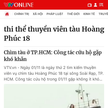
CHÍNH TRỊ
XÃ HỘI
PHÁP LUẬT
THẾ GIỚI
KINH TẾ
TRUYỀ
thi thể thuyền viên tàu Hoàng
Phúc 18
Chuyên mục
Chính trị
Chìm tàu ở TP.HCM: Công tác cứu hộ gặp
khó khăn
Xã hội
VTV.vn - Ngày 01/11 là ngày thứ 2 tìm kiếm thuyền
viên vụ chìm tàu Hoàng Phúc 18 tại sông Soài Rạp, TP.
Pháp luật
HCM. Công tác cứu hộ trong 01/11 gặp không ít khó...
Y tế
Thế giới