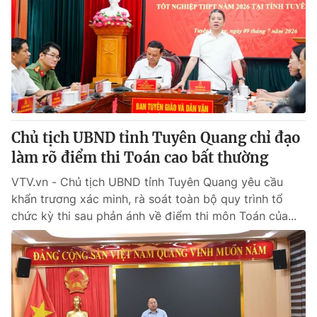
Thị trường 24h
Tấm lòng Việt
VTV4
Vươn mình bằng AI
VTV9
VTV8
Liên hệ tòa soạn
English
Chủ tịch UBND tỉnh Tuyên Quang chỉ đạo
làm rõ điểm thi Toán cao bất thường
VTV.vn - Chủ tịch UBND tỉnh Tuyên Quang yêu cầu
khẩn trương xác minh, rà soát toàn bộ quy trình tổ
THỜI BÁO VTV
chức kỳ thi sau phản ánh về điểm thi môn Toán của...
Theo dõi báo trên
Cơ quan chủ quản:
Đài Truyền hình Việt Nam
Cơ quan báo chí:
Thời báo VTV