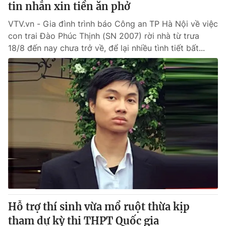
tin nhắn xin tiền ăn phở
VTV.vn - Gia đình trình báo Công an TP Hà Nội về việc
con trai Đào Phúc Thịnh (SN 2007) rời nhà từ trưa
18/8 đến nay chưa trở về, để lại nhiều tình tiết bất...
Hỗ trợ thí sinh vừa mổ ruột thừa kịp
tham dự kỳ thi THPT Quốc gia