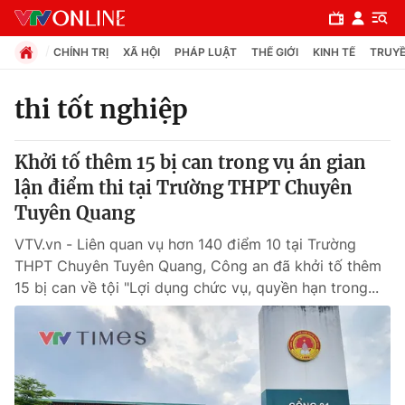
CHÍNH TRỊ
XÃ HỘI
PHÁP LUẬT
THẾ GIỚI
KINH TẾ
TRUYỀ
thi tốt nghiệp
Chuyên mục
Khởi tố thêm 15 bị can trong vụ án gian
Chính trị
lận điểm thi tại Trường THPT Chuyên
Tuyên Quang
Xã hội
VTV.vn - Liên quan vụ hơn 140 điểm 10 tại Trường
THPT Chuyên Tuyên Quang, Công an đã khởi tố thêm
Pháp luật
15 bị can về tội "Lợi dụng chức vụ, quyền hạn trong...
Y tế
Thế giới