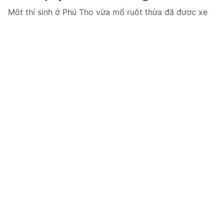
Một thí sinh ở Phú Thọ vừa mổ ruột thừa đã được xe
cấp cứu và cán bộ y tế hỗ trợ đến điểm thi an toàn để
kịp tham dự Kỳ thi Tốt nghiệp THPT Quốc gia.
Tin mới
Video
Live
Emagazine
Trang chủ
Cần Thơ: Hơn 13.600 thí sinh sẵn sàng
cho kỳ thi THPT – Ấm lòng với tiếp sức
mùa thi