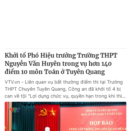
Giao lưu trực tuyến
Sản phẩm
Lịch phát sóng
Thị trường
Tư vấn
Chuyên mục khác
Emagazine
Podcast
Khởi tố Phó Hiệu trưởng Trường THPT
Nguyễn Văn Huyên trong vụ hơn 140
Photo
Infographic
điểm 10 môn Toán ở Tuyên Quang
VTV.vn - Liên quan vụ bất thường điểm thi tại Trường
Video
Shorts video
THPT Chuyên Tuyên Quang, Công an đã khởi tố 4 bị
can về tội "Lợi dụng chức vụ, quyền hạn trong khi thi...
VTV Money
VTV Thể thao
VTV Sức khoẻ
Bất động sản