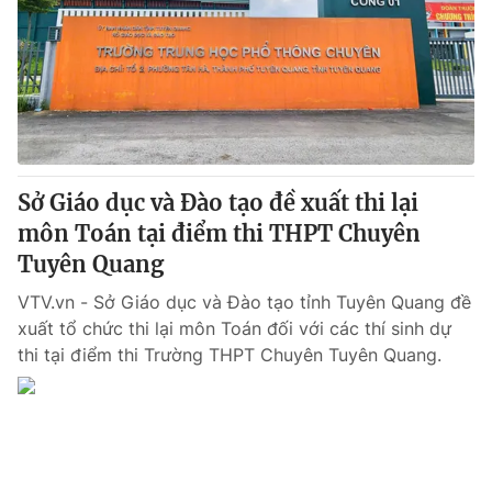
Tin tức
Kinh tế
Thế giới đó đây
Tài chính
Dữ liệu và đời sống
Câu chuyện quốc tế
Thị trường
Truyền hình
Góc doanh nghiệp
Sở Giáo dục và Đào tạo đề xuất thi lại
Phim VTV
môn Toán tại điểm thi THPT Chuyên
Giải trí
Tuyên Quang
Hậu trường
Điện ảnh
Đời sống
VTV.vn - Sở Giáo dục và Đào tạo tỉnh Tuyên Quang đề
Nhân vật
Âm nhạc
xuất tổ chức thi lại môn Toán đối với các thí sinh dự
Du lịch
Khán giả
thi tại điểm thi Trường THPT Chuyên Tuyên Quang.
Giáo dục
Sao
Làm đẹp
Giải sao mai
Tuyển sinh
Công nghệ
Chất lượng cuộc sống
Học trực tuyến
Hitech Công nghệ tương lai