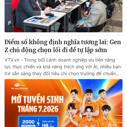
® Cấm sao chép dưới mọi hình thức nếu không có sự chấp
thuận bằng văn bản. Ghi rõ nguồn VTV.vn khi phát hành lại
thông tin từ website này.
Điểm số không định nghĩa tương lai: Gen
Z chủ động chọn lối đi để tự lập sớm
VTV.vn - Trong bối cảnh doanh nghiệp ưu tiên năng
lực thực chiến và khả năng thích ứng với AI, nhiều bạn
trẻ sẵn sàng thay đổi tiêu chí chọn trường để chuẩn...