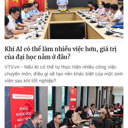
Giấy phép hoạt động báo in và báo điện tử số 483/GP-BTTTT
cấp ngày 29/12/2023
Tổng Biên tập:
Vũ Thanh Thủy
Phó Tổng Biên tập:
Nguyễn Thị Mỹ Hạnh, Phạm Quốc Thắng,
Nguyễn Trọng Ninh
Tổng đài VTV:
024.38 355 931 - 024.38 355 932
Ðiện thoại Thời báo VTV:
Khi AI có thể làm nhiều việc hơn, giá trị
024.66 897 897
Email:
của đại học nằm ở đâu?
toasoan@vtv.vn
Liên hệ quảng cáo:
024-7300.7108
VTV.vn - Nếu AI có thể tự thực hiện nhiều công việc
chuyên môn, điều gì sẽ tạo nên khác biệt của một sinh
viên sau khi tốt nghiệp?