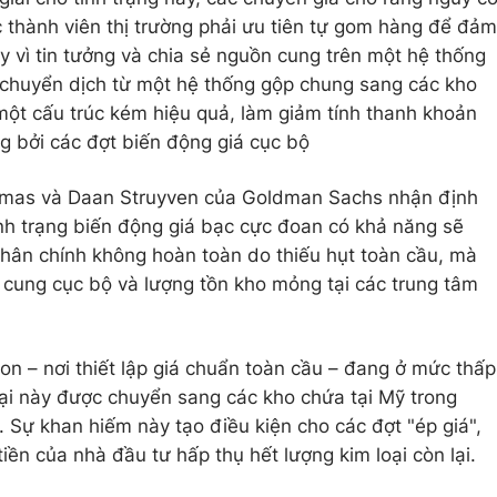
thành viên thị trường phải ưu tiên tự gom hàng để đảm
y vì tin tưởng và chia sẻ nguồn cung trên một hệ thống
 chuyển dịch từ một hệ thống gộp chung sang các kho
 một cấu trúc kém hiệu quả, làm giảm tính thanh khoản
ng bởi các đợt biến động giá cục bộ
homas và Daan Struyven của Goldman Sachs nhận định
nh trạng biến động giá bạc cực đoan có khả năng sẽ
hân chính không hoàn toàn do thiếu hụt toàn cầu, mà
n cung cục bộ và lượng tồn kho mỏng tại các trung tâm
on – nơi thiết lập giá chuẩn toàn cầu – đang ở mức thấp
oại này được chuyển sang các kho chứa tại Mỹ trong
 Sự khan hiếm này tạo điều kiện cho các đợt "ép giá",
iền của nhà đầu tư hấp thụ hết lượng kim loại còn lại.