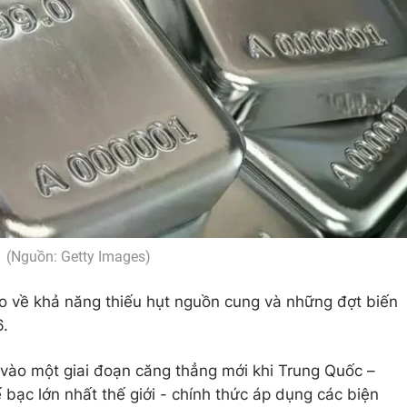
(Nguồn: Getty Images)
o về khả năng thiếu hụt nguồn cung và những đợt biến
6.
 vào một giai đoạn căng thẳng mới khi Trung Quốc –
 bạc lớn nhất thế giới - chính thức áp dụng các biện