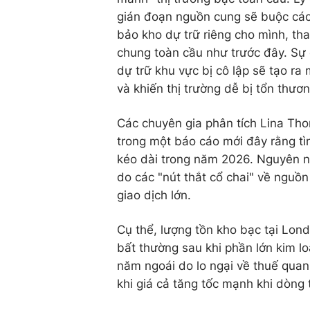
gián đoạn nguồn cung sẽ buộc các 
bảo kho dự trữ riêng cho mình, tha
chung toàn cầu như trước đây. Sự
dự trữ khu vực bị cô lập sẽ tạo ra
và khiến thị trường dễ bị tổn thươ
Các chuyên gia phân tích Lina T
trong một báo cáo mới đây rằng tì
kéo dài trong năm 2026. Nguyên n
do các "nút thắt cổ chai" về nguồ
giao dịch lớn.
Cụ thể, lượng tồn kho bạc tại Lond
bất thường sau khi phần lớn kim l
năm ngoái do lo ngại về thuế quan.
khi giá cả tăng tốc mạnh khi dòng t