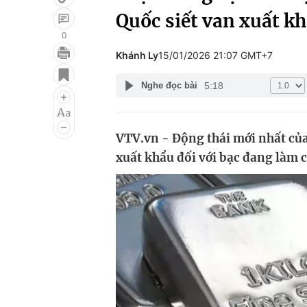
Quốc siết van xuất k
0
Khánh Ly
15/01/2026 21:07 GMT+7
Giải trí
Đời sống
5:18
Nghe đọc bài
Điện ảnh
Du lịch
Âm nhạc
Làm đẹp
VTV.vn - Động thái mới nhất của
Sao
Chất lượng cuộc sốn
xuất khẩu đối với bạc đang làm c