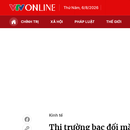
Thứ Năm, 6/8/2026
CHÍNH TRỊ
XÃ HỘI
PHÁP LUẬT
THẾ GIỚI
Chính trị
Xã hội
Thế giới
Kinh tế
Tin tức
Tài chính
Thế giới đó đây
Thị trường
Câu chuyện quốc tế
Góc doanh nghiệp
Dữ liệu và đời sống
Kinh tế
Thị trường bạc đối m