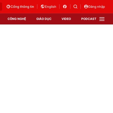
Cổng thông tin
English
Đăng nhập
CÔNG NGHỆ
GIÁO DỤC
VIDEO
PODCAST
VTV Money
VTV Thể thao
VTV Sức khoẻ
Bất động sản
Thị trường 24h
Tấm lòng Việt
Vươn mình bằng AI
VTV4
VTV8
VTV9
Lịch phát sóng
Giao lưu trực tuyến
Sự kiện