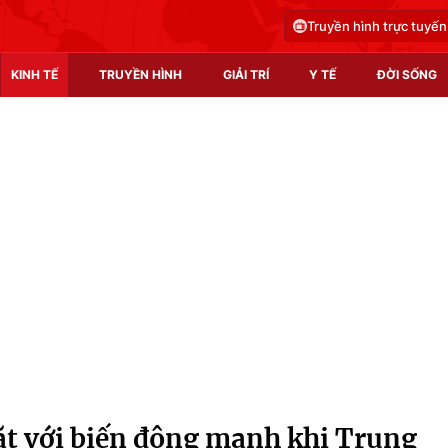
Truyền hình trực tuyến
KINH TẾ
TRUYỀN HÌNH
GIẢI TRÍ
Y TẾ
ĐỜI SỐNG
Pháp luật
Y tế
Truyền hình
Multimedia
Phim VTV
Video
Hậu trường
Shorts video
Nhân vật
Podcast
Khán giả
EMagazine
Giải sao mai
Photo
ặt với biến động mạnh khi Trung
Infographic