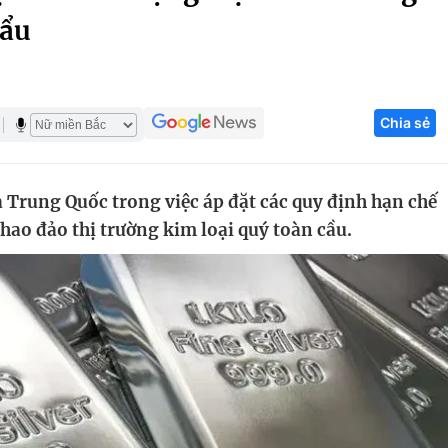
hẩu
Góc ảnh
Giáo dục
Công nghệ
Chia sẻ
Tuyển sinh
Hitech Công ng
Học trực tuyến
Sản phẩm
 Trung Quốc trong việc áp đặt các quy định hạn chế
g
Thị trường
hao đảo thị trường kim loại quý toàn cầu.
Tư vấn