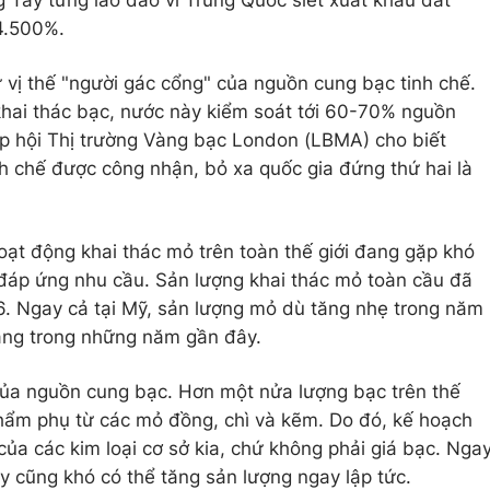
g Tây từng lao đao vì Trung Quốc siết xuất khẩu đất
4.500%.
vị thế "người gác cổng" của nguồn cung bạc tinh chế.
khai thác bạc, nước này kiểm soát tới 60-70% nguồn
iệp hội Thị trường Vàng bạc London (LBMA) cho biết
h chế được công nhận, bỏ xa quốc gia đứng thứ hai là
oạt động khai thác mỏ trên toàn thế giới đang gặp khó
đáp ứng nhu cầu. Sản lượng khai thác mỏ toàn cầu đã
6. Ngay cả tại Mỹ, sản lượng mỏ dù tăng nhẹ trong năm
ang trong những năm gần đây.
 của nguồn cung bạc. Hơn một nửa lượng bạc trên thế
phẩm phụ từ các mỏ đồng, chì và kẽm. Do đó, kế hoạch
của các kim loại cơ sở kia, chứ không phải giá bạc. Nga
y cũng khó có thể tăng sản lượng ngay lập tức.