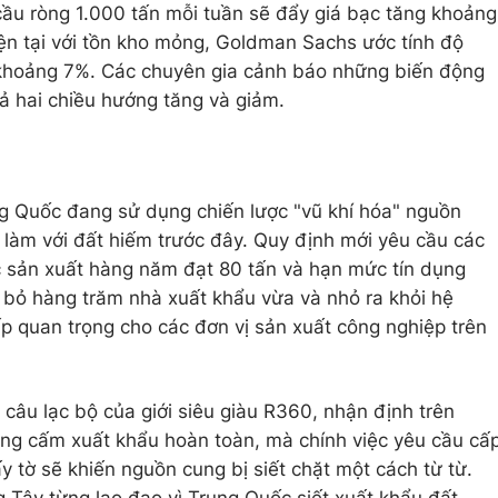
cầu ròng 1.000 tấn mỗi tuần sẽ đẩy giá bạc tăng khoảng
iện tại với tồn kho mỏng, Goldman Sachs ước tính độ
 khoảng 7%. Các chuyên gia cảnh báo những biến động
cả hai chiều hướng tăng và giảm.
ng Quốc đang sử dụng chiến lược "vũ khí hóa" nguồn
làm với đất hiếm trước đây. Quy định mới yêu cầu các
c sản xuất hàng năm đạt 80 tấn và hạn mức tín dụng
i bỏ hàng trăm nhà xuất khẩu vừa và nhỏ ra khỏi hệ
p quan trọng cho các đơn vị sản xuất công nghiệp trên
 câu lạc bộ của giới siêu giàu R360, nhận định trên
g cấm xuất khẩu hoàn toàn, mà chính việc yêu cầu cấ
y tờ sẽ khiến nguồn cung bị siết chặt một cách từ từ.