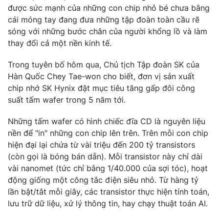
Phim VTV
được sức mạnh của những con chip nhỏ bé chưa bằng
Giải trí
cái móng tay đang đưa những tập đoàn toàn cầu rẽ
Hậu trường
Điện ảnh
sóng với những bước chân của người khổng lồ và làm
Đời sống
Nhân vật
thay đổi cả một nền kinh tế.
Âm nhạc
Du lịch
Khán giả
Trong tuyên bố hôm qua, Chủ tịch Tập đoàn SK của
Giáo dục
Sao
Hàn Quốc Chey Tae-won cho biết, đơn vị sản xuất
Làm đẹp
Giải sao mai
Tuyển sinh
chip nhớ SK Hynix đặt mục tiêu tăng gấp đôi công
Công nghệ
Chất lượng cuộc sống
suất tấm wafer trong 5 năm tới.
Học trực tuyến
Hitech Công nghệ tương lai
Những tấm wafer có hình chiếc đĩa CD là nguyên liệu
Giao lưu trực tuyến
nền để "in" những con chip lên trên. Trên mỗi con chip
Sản phẩm
hiện đại lại chứa từ vài triệu đến 200 tỷ transistors
Lịch phát sóng
Thị trường
(còn gọi là bóng bán dẫn). Mỗi transistor này chỉ dài
vài nanomet (tức chỉ bằng 1/40.000 của sợi tóc), hoạt
Tư vấn
động giống một công tắc điện siêu nhỏ. Từ hàng tỷ
Chuyên mục khác
lần bật/tắt mỗi giây, các transistor thực hiện tính toán,
lưu trữ dữ liệu, xử lý thông tin, hay chạy thuật toán AI.
Emagazine
Podcast