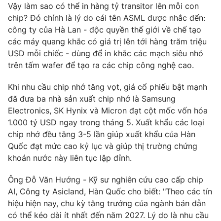
Vậy làm sao có thể in hàng tỷ transitor lên mỗi con
Photo
Infographic
chip? Đó chính là lý do cái tên ASML được nhắc đến:
công ty của Hà Lan - độc quyền thế giới về chế tạo
các máy quang khắc có giá trị lên tới hàng trăm triệu
Video
Shorts video
USD mỗi chiếc - dùng để in khắc các mạch siêu nhỏ
trên tấm wafer để tạo ra các chip công nghệ cao.
VTV Money
VTV Thể thao
Khi nhu cầu chip nhớ tăng vọt, giá cổ phiếu bật mạnh
đã đưa ba nhà sản xuất chip nhớ là Samsung
VTV Sức khoẻ
Bất động sản
Electronics, SK Hynix và Micron đạt cột mốc vốn hóa
1.000 tỷ USD ngay trong tháng 5. Xuất khẩu các loại
Thị trường 24h
Tấm lòng Việt
chip nhớ đều tăng 3-5 lần giúp xuất khẩu của Hàn
Quốc đạt mức cao kỷ lục và giúp thị trường chứng
khoán nước này liên tục lập đỉnh.
VTV4
Vươn mình bằng AI
Ông Đỗ Văn Hướng - Kỹ sư nghiên cứu cao cấp chip
VTV9
VTV8
AI, Công ty Asicland, Hàn Quốc cho biết: "Theo các tín
hiệu hiện nay, chu kỳ tăng trưởng của ngành bán dẫn
có thể kéo dài ít nhất đến năm 2027. Lý do là nhu cầu
Liên hệ tòa soạn
English