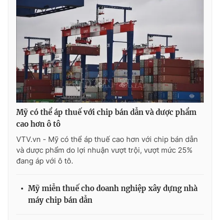
Ðiện thoại Thời báo VTV:
024.66 897 897
Email:
toasoan@vtv.vn
Liên hệ quảng cáo:
024-7300.7108
Mỹ có thể áp thuế với chip bán dẫn và dược phẩm
cao hơn ô tô
VTV.vn - Mỹ có thể áp thuế cao hơn với chip bán dẫn
và dược phẩm do lợi nhuận vượt trội, vượt mức 25%
đang áp với ô tô.
® Cấm sao chép dưới mọi hình thức nếu không có sự chấp
thuận bằng văn bản. Ghi rõ nguồn VTV.vn khi phát hành lại
Mỹ miễn thuế cho doanh nghiệp xây dựng nhà
thông tin từ website này.
máy chip bán dẫn