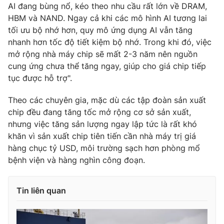
AI đang bùng nổ, kéo theo nhu cầu rất lớn về DRAM,
HBM và NAND. Ngay cả khi các mô hình AI tương lai
tối ưu bộ nhớ hơn, quy mô ứng dụng AI vẫn tăng
nhanh hơn tốc độ tiết kiệm bộ nhớ. Trong khi đó, việc
THỜI BÁO VTV
mở rộng nhà máy chip sẽ mất 2-3 năm nên nguồn
cung ứng chưa thể tăng ngay, giúp cho giá chip tiếp
tục được hỗ trợ".
Theo dõi báo trên
Theo các chuyên gia, mặc dù các tập đoàn sản xuất
chip đều đang tăng tốc mở rộng cơ sở sản xuất,
nhưng việc tăng sản lượng ngay lập tức là rất khó
Cơ quan chủ quản:
Đài Truyền hình Việt Nam
khăn vì sản xuất chip tiên tiến cần nhà máy trị giá
Cơ quan báo chí:
Thời báo VTV
hàng chục tỷ USD, môi trường sạch hơn phòng mổ
Giấy phép hoạt động báo in và báo điện tử số 483/GP-BTTTT
bệnh viện và hàng nghìn công đoạn.
cấp ngày 29/12/2023
Tổng Biên tập:
Vũ Thanh Thủy
Tin liên quan
Phó Tổng Biên tập:
Nguyễn Thị Mỹ Hạnh, Phạm Quốc Thắng,
Nguyễn Trọng Ninh
Tổng đài VTV:
024.38 355 931 - 024.38 355 932