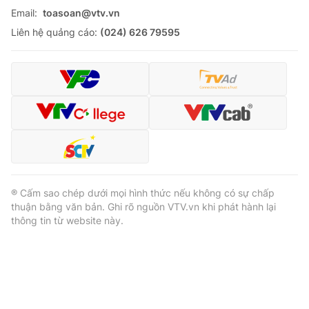
Email:
toasoan@vtv.vn
Liên hệ quảng cáo:
(024) 626 79595
® Cấm sao chép dưới mọi hình thức nếu không có sự chấp
thuận bằng văn bản. Ghi rõ nguồn VTV.vn khi phát hành lại
thông tin từ website này.