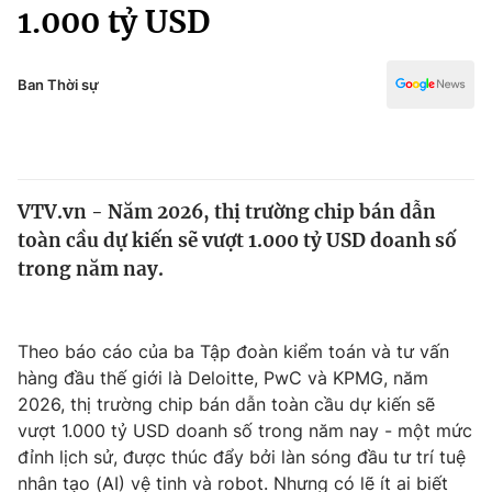
Chính trị
1.000 tỷ USD
Truyền hình
Văn hóa - Giải trí
Xã hội
Y tế
Ban Thời sự
Đời sống
Pháp luật
Công nghệ
Giáo dục
Y tế
VTV.vn - Năm 2026, thị trường chip bán dẫn
toàn cầu dự kiến sẽ vượt 1.000 tỷ USD doanh số
Thế giới
trong năm nay.
Tin tức
Kinh tế
Thế giới đó đây
Theo báo cáo của ba Tập đoàn kiểm toán và tư vấn
Tài chính
hàng đầu thế giới là Deloitte, PwC và KPMG, năm
Dữ liệu và đời sống
Câu chuyện quốc tế
2026, thị trường chip bán dẫn toàn cầu dự kiến sẽ
Thị trường
vượt 1.000 tỷ USD doanh số trong năm nay - một mức
Truyền hình
đỉnh lịch sử, được thúc đẩy bởi làn sóng đầu tư trí tuệ
Góc doanh nghiệp
nhân tạo (AI) vệ tinh và robot. Nhưng có lẽ ít ai biết