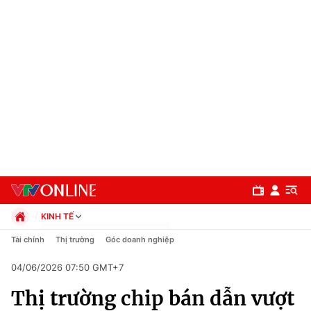
KINH TẾ
Chính trị
Tài chính
Thị trường
Góc doanh nghiệp
Xã hội
04/06/2026 07:50 GMT+7
Pháp luật
Chuyên mục
Kinh tế
Thị trường chip bán dẫn vượt
Thể thao