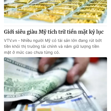
Tin tức
Kinh tế
Thế giới đó đây
Tài chính
Dữ liệu và đời sống
Câu chuyện quốc tế
Thị trường
Giới siêu giàu Mỹ tích trữ tiền mặt kỷ lục
Truyền hình
Góc doanh nghiệp
VTV.vn - Nhiều người Mỹ có tài sản lớn đang rút bớt
tiền khỏi thị trường tài chính và nắm giữ lượng tiền
Phim VTV
mặt ở mức cao chưa từng có.
Giải trí
Hậu trường
Điện ảnh
Đời sống
Nhân vật
Âm nhạc
Du lịch
Khán giả
Giáo dục
Sao
Làm đẹp
Giải sao mai
Tuyển sinh
Công nghệ
Chất lượng cuộc sống
Học trực tuyến
Hitech Công nghệ tương lai