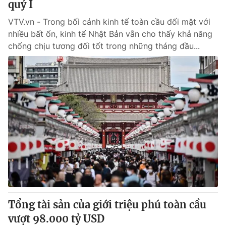
quý I
VTV.vn - Trong bối cảnh kinh tế toàn cầu đối mặt với
® Cấm sao chép dưới mọi hình thức nếu không có sự chấp
nhiều bất ổn, kinh tế Nhật Bản vẫn cho thấy khả năng
thuận bằng văn bản. Ghi rõ nguồn VTV.vn khi phát hành lại
chống chịu tương đối tốt trong những tháng đầu...
thông tin từ website này.
Tổng tài sản của giới triệu phú toàn cầu
vượt 98.000 tỷ USD