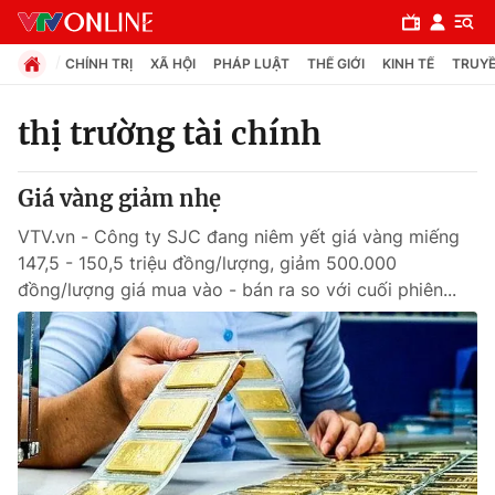
CHÍNH TRỊ
XÃ HỘI
PHÁP LUẬT
THẾ GIỚI
KINH TẾ
TRUYỀ
thị trường tài chính
Chuyên mục
Giá vàng giảm nhẹ
Chính trị
VTV.vn - Công ty SJC đang niêm yết giá vàng miếng
147,5 - 150,5 triệu đồng/lượng, giảm 500.000
Xã hội
đồng/lượng giá mua vào - bán ra so với cuối phiên...
Pháp luật
Y tế
Thế giới