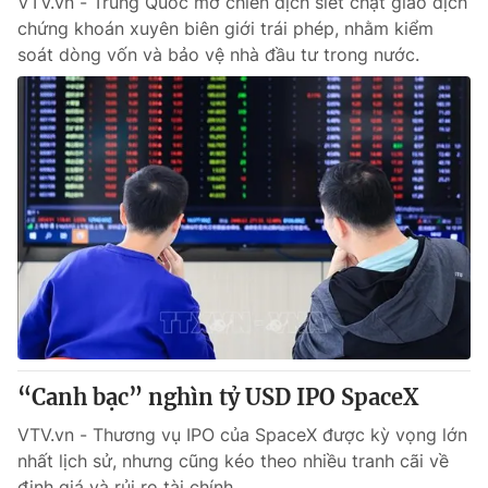
VTV.vn - Trung Quốc mở chiến dịch siết chặt giao dịch
chứng khoán xuyên biên giới trái phép, nhằm kiểm
soát dòng vốn và bảo vệ nhà đầu tư trong nước.
“Canh bạc” nghìn tỷ USD IPO SpaceX
VTV.vn - Thương vụ IPO của SpaceX được kỳ vọng lớn
nhất lịch sử, nhưng cũng kéo theo nhiều tranh cãi về
định giá và rủi ro tài chính.