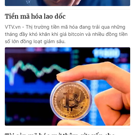
Thị trường 24h
Tấm lòng Việt
Tiền mã hóa lao dốc
VTV4
Vươn mình bằng AI
VTV.vn - Thị trường tiền mã hóa đang trải qua những
tháng đầy khó khăn khi giá bitcoin và nhiều đồng tiền
VTV9
VTV8
số lớn đồng loạt giảm sâu.
Liên hệ tòa soạn
English
THỜI BÁO VTV
Theo dõi báo trên
Cơ quan chủ quản:
Đài Truyền hình Việt Nam
Cơ quan báo chí:
Thời báo VTV