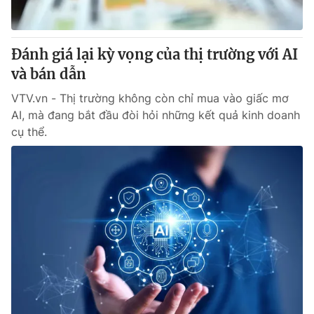
Giao lưu trực tuyến
Sản phẩm
Lịch phát sóng
Thị trường
Đánh giá lại kỳ vọng của thị trường với AI
Tư vấn
và bán dẫn
Chuyên mục khác
VTV.vn - Thị trường không còn chỉ mua vào giấc mơ
AI, mà đang bắt đầu đòi hỏi những kết quả kinh doanh
Emagazine
Podcast
cụ thể.
Photo
Infographic
Video
Shorts video
VTV Money
VTV Thể thao
VTV Sức khoẻ
Bất động sản