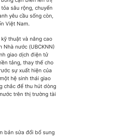
rường cận biên lên thị
 tỏa sâu rộng, chuyển
ành yêu cầu sống còn,
ốn Việt Nam.
g kỹ thuật và nâng cao
oán Nhà nước (UBCKNN)
nh giao dịch điện tử
nền tảng, thay thế cho
rước sự xuất hiện của
ột hệ sinh thái giao
ng chắc để thu hút dòng
ước trên thị trường tài
n bản sửa đổi bổ sung