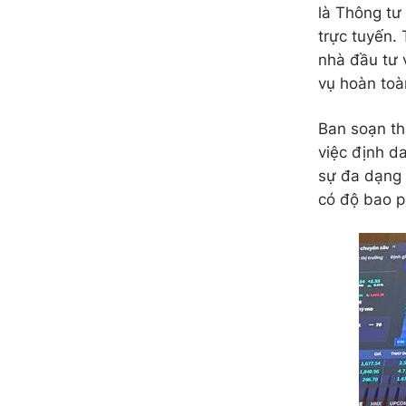
là Thông tư
trực tuyến.
nhà đầu tư 
vụ hoàn toà
Ban soạn th
việc định d
sự đa dạng 
có độ bao p