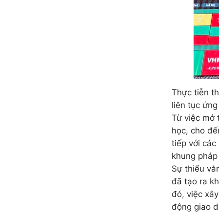
Thực tiễn t
liên tục ứn
Từ việc mở t
học, cho đến
tiếp với cá
khung pháp 
Sự thiếu vắ
đã tạo ra kh
đó, việc xâ
động giao dị