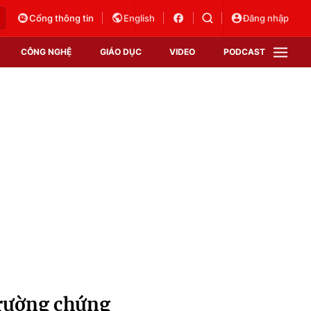
Cổng thông tin
English
Đăng nhập
CÔNG NGHỆ
GIÁO DỤC
VIDEO
PODCAST
VTV Money
VTV Thể thao
VTV Sức khoẻ
Bất động sản
Thị trường 24h
Tấm lòng Việt
Vươn mình bằng AI
VTV4
VTV8
VTV9
Lịch phát sóng
Giao lưu trực tuyến
trường chứng
Sự kiện