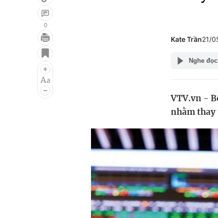
0
Kate Trần
21/0
Giải trí
Đời sống
Nghe đọc
Điện ảnh
Du lịch
Âm nhạc
Làm đẹp
VTV.vn - Bộ
Sao
Chất lượng cuộc sốn
nhằm thay 