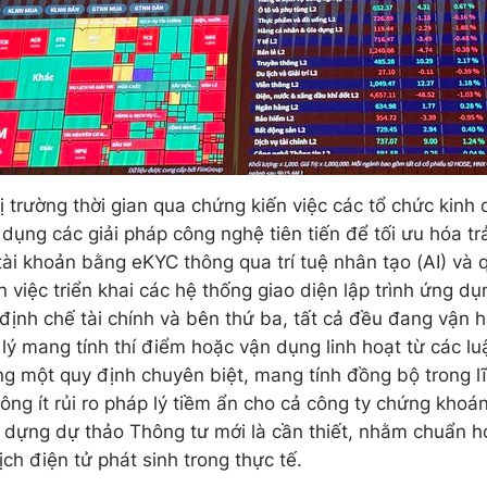
hị trường thời gian qua chứng kiến việc các tổ chức kin
g dụng các giải pháp công nghệ tiên tiến để tối ưu hóa t
ài khoản bằng eKYC thông qua trí tuệ nhân tạo (AI) và q
 việc triển khai các hệ thống giao diện lập trình ứng dụn
c định chế tài chính và bên thứ ba, tất cả đều đang vận
lý mang tính thí điểm hoặc vận dụng linh hoạt từ các l
ng một quy định chuyên biệt, mang tính đồng bộ trong 
ông ít rủi ro pháp lý tiềm ẩn cho cả công ty chứng khoá
y dựng dự thảo Thông tư mới là cần thiết, nhằm chuẩn h
ch điện tử phát sinh trong thực tế.