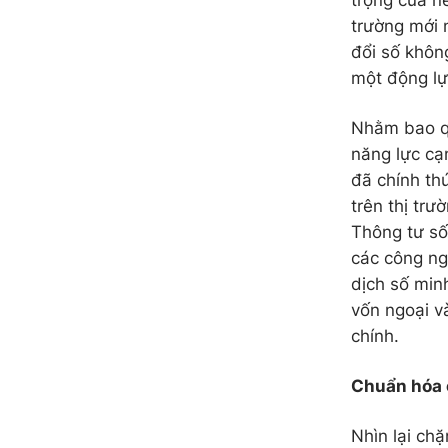
trọng của nề
trường mới 
đổi số khôn
một động lự
Nhằm bao qu
năng lực cạ
đã chính th
trên thị tr
Thông tư số
các công ng
dịch số min
vốn ngoại v
chính.
Chuẩn hóa 
Nhìn lại ch