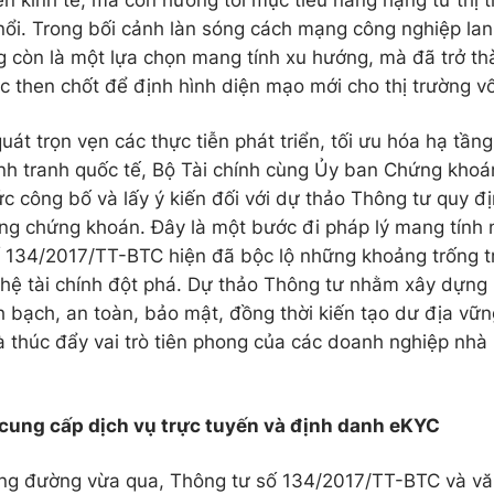
n kinh tế, mà còn hướng tới mục tiêu nâng hạng từ thị t
nổi. Trong bối cảnh làn sóng cách mạng công nghiệp lan
g còn là một lựa chọn mang tính xu hướng, mà đã trở th
c then chốt để định hình diện mạo mới cho thị trường v
át trọn vẹn các thực tiễn phát triển, tối ưu hóa hạ tần
nh tranh quốc tế, Bộ Tài chính cùng Ủy ban Chứng kh
ức công bố và lấy ý kiến đối với dự thảo Thông tư quy đị
ường chứng khoán. Đây là một bước đi pháp lý mang tính 
 134/2017/TT-BTC hiện đã bộc lộ những khoảng trống t
hệ tài chính đột phá. Dự thảo Thông tư nhằm xây dựng m
h bạch, an toàn, bảo mật, đồng thời kiến tạo dư địa vữ
à thúc đẩy vai trò tiên phong của các doanh nghiệp nhà n
cung cấp dịch vụ trực tuyến và định danh eKYC
ặng đường vừa qua, Thông tư số 134/2017/TT-BTC và vă