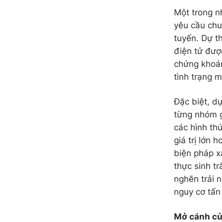
Một trong n
yêu cầu chu
tuyến. Dự t
điện tử đượ
chứng khoán
tình trạng m
Đặc biệt, d
từng nhóm g
các hình th
giá trị lớn 
biện pháp x
thực sinh t
nghẽn trải 
nguy cơ tấn 
Mở cánh cửa