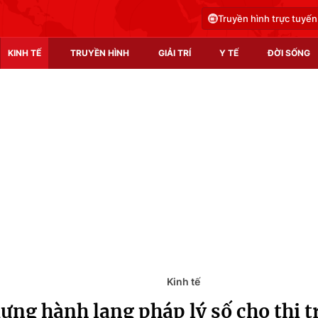
Truyền hình trực tuyến
KINH TẾ
TRUYỀN HÌNH
GIẢI TRÍ
Y TẾ
ĐỜI SỐNG
Pháp luật
Y tế
Truyền hình
Multimedia
Phim VTV
Video
Hậu trường
Shorts video
Nhân vật
Podcast
Khán giả
EMagazine
Giải sao mai
Photo
Kinh tế
ựng hành lang pháp lý số cho thị 
Infographic