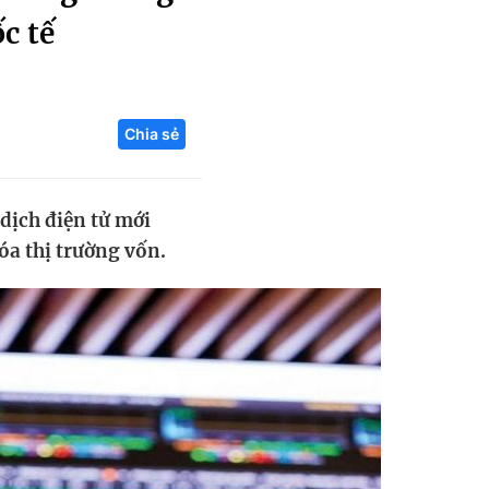
c tế
Liên hệ toà soạn
Chia sẻ
hệ tương lai
dịch điện tử mới
óa thị trường vốn.