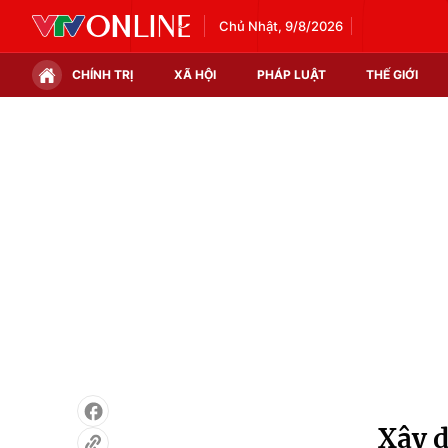
Chủ Nhật, 9/8/2026
CHÍNH TRỊ
XÃ HỘI
PHÁP LUẬT
THẾ GIỚI
Chính trị
Xã hội
Thế giới
Kinh tế
Tin tức
Tài chính
Thế giới đó đây
Thị trường
Câu chuyện quốc tế
Góc doanh nghiệp
Dữ liệu và đời sống
Xây d