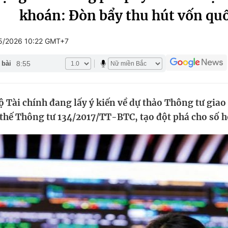
khoán: Đòn bẩy thu hút vốn quố
Góc ảnh
5/2026 10:22 GMT+7
Giáo dục
Công nghệ
8:55
 bài
Tuyển sinh
Hitech Công ng
Học trực tuyến
Sản phẩm
 Tài chính đang lấy ý kiến về dự thảo Thông tư giao 
g
Thị trường
thế Thông tư 134/2017/TT-BTC, tạo đột phá cho số h
Tư vấn