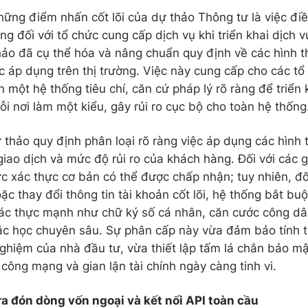
hững điểm nhấn cốt lõi của dự thảo Thông tư là việc đi
ng đối với tổ chức cung cấp dịch vụ khi triển khai dịch 
hảo đã cụ thể hóa và nâng chuẩn quy định về các hình t
c áp dụng trên thị trường. Việc này cung cấp cho các t
 một hệ thống tiêu chí, căn cứ pháp lý rõ ràng để triển 
ỗi nơi làm một kiểu, gây rủi ro cục bộ cho toàn hệ thống
ự thảo quy định phân loại rõ ràng việc áp dụng các hình 
iao dịch và mức độ rủi ro của khách hàng. Đối với các g
ức xác thực cơ bản có thể được chấp nhận; tuy nhiên, đối
hoặc thay đổi thông tin tài khoản cốt lõi, hệ thống bắt b
ác thực mạnh như chữ ký số cá nhân, căn cước công dâ
rắc học chuyên sâu. Sự phân cấp này vừa đảm bảo tính ti
nghiệm của nhà đầu tư, vừa thiết lập tấm lá chắn bảo m
công mạng và gian lận tài chính ngày càng tinh vi.
 đón dòng vốn ngoại và kết nối API toàn cầu