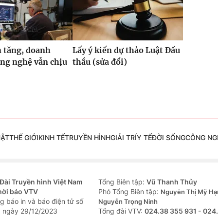
 tăng, doanh
Lấy ý kiến dự thảo Luật Đấu
ng nghệ vẫn chịu
thầu (sửa đổi)
UẬT
THẾ GIỚI
KINH TẾ
TRUYỀN HÌNH
GIẢI TRÍ
Y TẾ
ĐỜI SỐNG
CÔNG NG
Đài Truyền hình Việt Nam
Tổng Biên tập:
Vũ Thanh Thủy
hời báo VTV
Phó Tổng Biên tập:
Nguyễn Thị Mỹ Hạ
g báo in và báo điện tử số
Nguyễn Trọng Ninh
 ngày 29/12/2023
Tổng đài VTV:
024.38 355 931 - 024