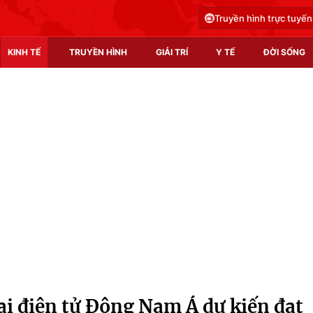
Truyền hình trực tuyến
KINH TẾ
TRUYỀN HÌNH
GIẢI TRÍ
Y TẾ
ĐỜI SỐNG
Pháp luật
Y tế
Truyền hình
Multimedia
Phim VTV
Video
Hậu trường
Shorts video
Nhân vật
Podcast
Khán giả
EMagazine
Giải sao mai
Photo
i điện tử Đông Nam Á dự kiến đạt
Infographic