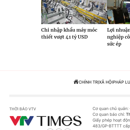
Chi nhập khẩu máy móc
Lợi nhuận
thiết vượt 41 tỷ USD
nghiệp cô
sức ép
CHÍNH TRỊ
XÃ HỘI
PHÁP L
Cơ quan chủ quản:
THỜI BÁO VTV
Cơ quan báo chí:
T
Giấy phép hoạt độn
483/GP-BTTTT cấp