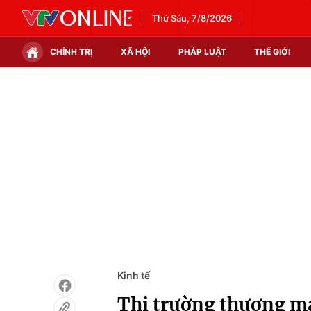
Thứ Sáu, 7/8/2026
CHÍNH TRỊ
XÃ HỘI
PHÁP LUẬT
THẾ GIỚI
Chính trị
Xã hội
Thế giới
Kinh tế
Tin tức
Tài chính
Thế giới đó đây
Thị trường
Câu chuyện quốc tế
Góc doanh nghiệp
Dữ liệu và đời sống
Kinh tế
Thị trường thương mạ