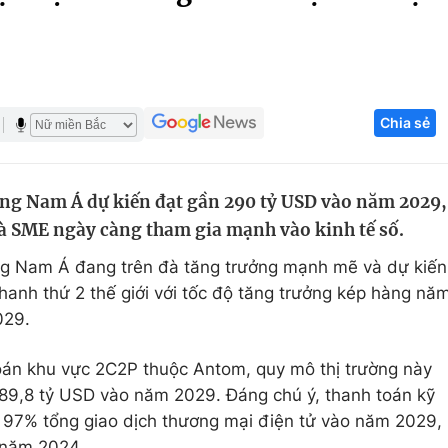
Góc ảnh
Giáo dục
Công nghệ
Chia sẻ
Tuyển sinh
Hitech Công ng
Học trực tuyến
Sản phẩm
ng Nam Á dự kiến đạt gần 290 tỷ USD vào năm 2029,
g
Thị trường
và SME ngày càng tham gia mạnh vào kinh tế số.
Tư vấn
ng Nam Á đang trên đà tăng trưởng mạnh mẽ và dự kiến
 nhanh thứ 2 thế giới với tốc độ tăng trưởng kép hàng nă
029.
oán khu vực 2C2P thuộc Antom, quy mô thị trường này
289,8 tỷ USD vào năm 2029. Đáng chú ý, thanh toán kỹ
i 97% tổng giao dịch thương mại điện tử vào năm 2029,
 năm 2024.