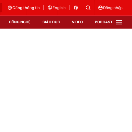
Cổng thông tin
English
Đăng nhập
CÔNG NGHỆ
GIÁO DỤC
VIDEO
PODCAST
VTV Money
VTV Thể thao
VTV Sức khoẻ
Bất động sản
Thị trường 24h
Tấm lòng Việt
Vươn mình bằng AI
VTV4
VTV8
VTV9
Lịch phát sóng
Giao lưu trực tuyến
Sự kiện