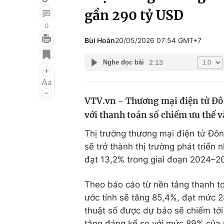
gần 290 tỷ USD
0
Bùi Hoàn
20/05/2026 07:54 GMT+7
Giải trí
Đời sống
2:13
Nghe đọc bài
Điện ảnh
Du lịch
Âm nhạc
Làm đẹp
VTV.vn - Thương mại điện tử Đô
Sao
Chất lượng cuộc sốn
với thanh toán số chiếm ưu thế 
Thị trường thương mại điện tử Đô
sẽ trở thành thị trường phát triển
đạt 13,2% trong giai đoạn 2024–2
Theo báo cáo từ nền tảng thanh t
ước tính sẽ tăng 85,4%, đạt mức 
thuật số được dự báo sẽ chiếm tớ
tăng đáng kể so với mức 89% của