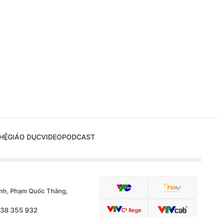
HỆ
GIÁO DỤC
VIDEO
PODCAST
nh, Phạm Quốc Thắng,
.38 355 932