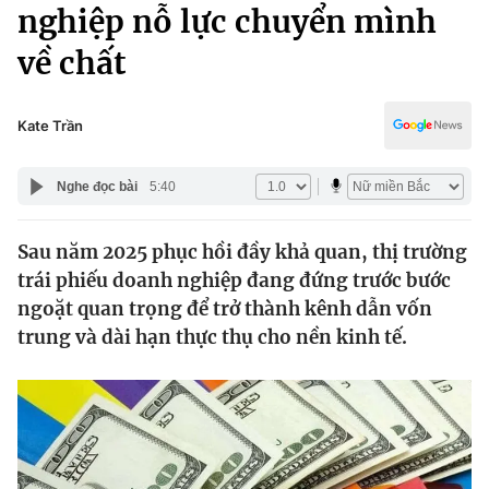
Chính trị
nghiệp nỗ lực chuyển mình
Truyền hình
về chất
Văn hóa - Giải trí
Xã hội
Y tế
Đời sống
Kate Trần
Pháp luật
Công nghệ
Giáo dục
Nghe đọc bài
5:40
Y tế
Sau năm 2025 phục hồi đầy khả quan, thị trường
Thế giới
trái phiếu doanh nghiệp đang đứng trước bước
Tin tức
ngoặt quan trọng để trở thành kênh dẫn vốn
Kinh tế
trung và dài hạn thực thụ cho nền kinh tế.
Thế giới đó đây
Tài chính
Dữ liệu và đời sống
Câu chuyện quốc tế
Thị trường
Truyền hình
Góc doanh nghiệp