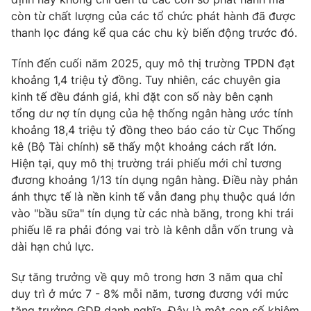
còn từ chất lượng của các tổ chức phát hành đã được
Photo
Infographic
thanh lọc đáng kể qua các chu kỳ biến động trước đó.
Video
Shorts video
Tính đến cuối năm 2025, quy mô thị trường TPDN đạt
khoảng 1,4 triệu tỷ đồng. Tuy nhiên, các chuyên gia
kinh tế đều đánh giá, khi đặt con số này bên cạnh
VTV Money
VTV Thể thao
tổng dư nợ tín dụng của hệ thống ngân hàng ước tính
khoảng 18,4 triệu tỷ đồng theo báo cáo từ Cục Thống
VTV Sức khoẻ
Bất động sản
kê (Bộ Tài chính) sẽ thấy một khoảng cách rất lớn.
Hiện tại, quy mô thị trường trái phiếu mới chỉ tương
đương khoảng 1/13 tín dụng ngân hàng. Điều này phản
Thị trường 24h
Tấm lòng Việt
ánh thực tế là nền kinh tế vẫn đang phụ thuộc quá lớn
vào "bầu sữa" tín dụng từ các nhà băng, trong khi trái
VTV4
Vươn mình bằng AI
phiếu lẽ ra phải đóng vai trò là kênh dẫn vốn trung và
dài hạn chủ lực.
VTV9
VTV8
Sự tăng trưởng về quy mô trong hơn 3 năm qua chỉ
duy trì ở mức 7 - 8% mỗi năm, tương đương với mức
Liên hệ tòa soạn
English
tăng trưởng GDP danh nghĩa. Đây là một con số khiêm