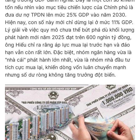
tốn nếu nhìn vào mục tiêu chiến lược của Chính phủ là
đưa dư nợ TPDN lên mức 25% GDP vào năm 2030.
Hiện nay, con số này mới chỉ dừng lại ở mức 11% GDP.
Lý giải về việc quy mô chưa thể bứt phá dù khối lượng
THỜI BÁO VTV
phát hành mới năm 2025 đạt trên 600 nghìn tỷ đồng,
ông Hiếu chỉ ra rằng áp lực mua lại trước hạn và đáo
Theo dõi báo trên
hạn vẫn còn rất lớn. Đặc biệt, nhóm ngân hàng vừa là
"nhà cái" phát hành lớn nhất, vừa là nhóm nhà đầu tư
tích cực mua lại, khiến dòng vốn luân chuyển mạnh
Cơ quan chủ quản:
Đài Truyền hình Việt Nam
nhưng số dư ròng không tăng trưởng đột biến.
Cơ quan báo chí:
Thời báo VTV
Giấy phép hoạt động báo in và báo điện tử số 483/GP-BTTTT
cấp ngày 29/12/2023
Tổng Biên tập:
Vũ Thanh Thủy
Phó Tổng Biên tập:
Nguyễn Thị Mỹ Hạnh, Phạm Quốc Thắng,
Nguyễn Trọng Ninh
Tổng đài VTV:
024.38 355 931 - 024.38 355 932
Ðiện thoại Thời báo VTV:
024.66 897 897