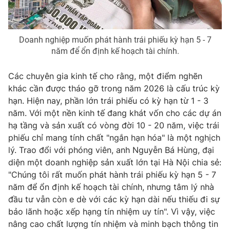
Email:
toasoan@vtv.vn
Liên hệ quảng cáo:
024-7300.7108
Doanh nghiệp muốn phát hành trái phiếu kỳ hạn 5 - 7
năm để ổn định kế hoạch tài chính.
Các chuyên gia kinh tế cho rằng, một điểm nghẽn
khác cần được tháo gỡ trong năm 2026 là cấu trúc kỳ
hạn. Hiện nay, phần lớn trái phiếu có kỳ hạn từ 1 - 3
năm. Với một nền kinh tế đang khát vốn cho các dự án
hạ tầng và sản xuất có vòng đời 10 - 20 năm, việc trái
phiếu chỉ mang tính chất "ngắn hạn hóa" là một nghịch
lý. Trao đổi với phóng viên, anh Nguyễn Bá Hùng, đại
® Cấm sao chép dưới mọi hình thức nếu không có sự chấp
diện một doanh nghiệp sản xuất lớn tại Hà Nội chia sẻ:
thuận bằng văn bản. Ghi rõ nguồn VTV.vn khi phát hành lại
"Chúng tôi rất muốn phát hành trái phiếu kỳ hạn 5 - 7
thông tin từ website này.
năm để ổn định kế hoạch tài chính, nhưng tâm lý nhà
đầu tư vẫn còn e dè với các kỳ hạn dài nếu thiếu đi sự
bảo lãnh hoặc xếp hạng tín nhiệm uy tín". Vì vậy, việc
nâng cao chất lượng tín nhiệm và minh bạch thông tin