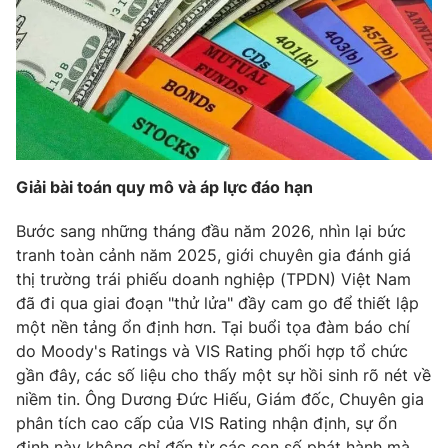
Phim VTV
Giải trí
Hậu trường
Điện ảnh
Đời sống
Nhân vật
Âm nhạc
Du lịch
Khán giả
Giáo dục
Sao
Làm đẹp
Giải sao mai
Tuyển sinh
Giải bài toán quy mô và áp lực đáo hạn
Công nghệ
Chất lượng cuộc sống
Học trực tuyến
Bước sang những tháng đầu năm 2026, nhìn lại bức
Hitech Công nghệ tương lai
Giao lưu trực tuyến
tranh toàn cảnh năm 2025, giới chuyên gia đánh giá
Sản phẩm
thị trường trái phiếu doanh nghiệp (TPDN) Việt Nam
đã đi qua giai đoạn "thử lửa" đầy cam go để thiết lập
Lịch phát sóng
Thị trường
một nền tảng ổn định hơn. Tại buổi tọa đàm báo chí
do Moody's Ratings và VIS Rating phối hợp tổ chức
Tư vấn
gần đây, các số liệu cho thấy một sự hồi sinh rõ nét về
Chuyên mục khác
niềm tin. Ông Dương Đức Hiếu, Giám đốc, Chuyên gia
Emagazine
Podcast
phân tích cao cấp của VIS Rating nhận định, sự ổn
định này không chỉ đến từ các con số phát hành mà