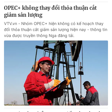
Giấy phép hoạt động báo in và báo điện tử số 483/GP-BTTTT
OPEC+ không thay đổi thỏa thuận cắt
cấp ngày 29/12/2023
giảm sản lượng
Tổng Biên tập:
Vũ Thanh Thủy
Phó Tổng Biên tập:
VTV.vn - Nhóm OPEC+ hiện không có kế hoạch thay
Nguyễn Thị Mỹ Hạnh, Phạm Quốc Thắng,
Nguyễn Trọng Ninh
đổi thỏa thuận cắt giảm sản lượng hiện nay - thông tin
Tổng đài VTV:
024.38 355 931 - 024.38 355 932
vừa được truyền thông Nga đăng tải.
Ðiện thoại Thời báo VTV:
024.66 897 897
Email:
toasoan@vtv.vn
Liên hệ quảng cáo:
024-7300.7108