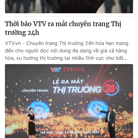
Giao lưu trực tuyến
Sản phẩm
Lịch phát sóng
Thị trường
Thời báo VTV ra mắt chuyên trang Thị
Tư vấn
trường 24h
Chuyên mục khác
VTV.vn - Chuyên trang Thị trường 24h hứa hẹn mang
đến cho người đọc nội dung đa dạng về giá cả hàng
Emagazine
Podcast
hóa, xu hướng thị trường tại nhiều lĩnh vực như bất...
Photo
Infographic
Video
Shorts video
VTV Money
VTV Thể thao
VTV Sức khoẻ
Bất động sản