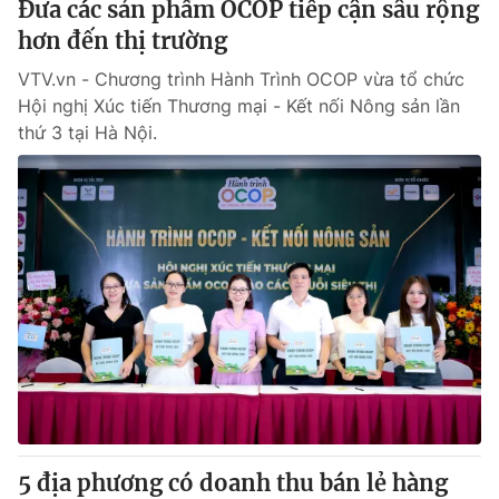
Đưa các sản phẩm OCOP tiếp cận sâu rộng
hơn đến thị trường
® Cấm sao chép dưới mọi hình thức nếu không có sự chấp
VTV.vn - Chương trình Hành Trình OCOP vừa tổ chức
thuận bằng văn bản. Ghi rõ nguồn VTV.vn khi phát hành lại
Hội nghị Xúc tiến Thương mại - Kết nối Nông sản lần
thông tin từ website này.
thứ 3 tại Hà Nội.
5 địa phương có doanh thu bán lẻ hàng