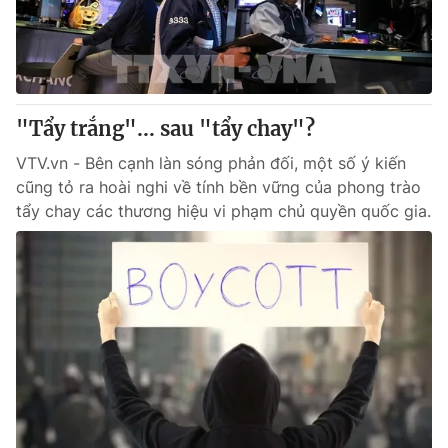
Tin tức
Kinh tế
Thế giới đó đây
Tài chính
Dữ liệu và đời sống
Câu chuyện quốc tế
Thị trường
"Tẩy trắng"... sau "tẩy chay"?
Truyền hình
Góc doanh nghiệp
VTV.vn - Bên cạnh làn sóng phản đối, một số ý kiến
cũng tỏ ra hoài nghi về tính bền vững của phong trào
Phim VTV
tẩy chay các thương hiệu vi phạm chủ quyền quốc gia.
Giải trí
Hậu trường
Điện ảnh
Đời sống
Nhân vật
Âm nhạc
Du lịch
Khán giả
Giáo dục
Sao
Làm đẹp
Giải sao mai
Tuyển sinh
Công nghệ
Chất lượng cuộc sống
Học trực tuyến
Hitech Công nghệ tương lai