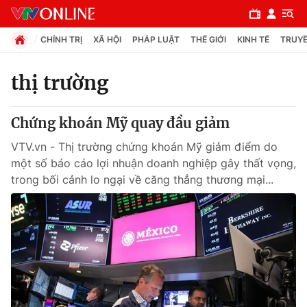
CHÍNH TRỊ
XÃ HỘI
PHÁP LUẬT
THẾ GIỚI
KINH TẾ
TRUYỀ
thị trường
Chuyên mục
Chứng khoán Mỹ quay đầu giảm
Chính trị
VTV.vn - Thị trường chứng khoán Mỹ giảm điểm do
một số báo cáo lợi nhuận doanh nghiệp gây thất vọng,
Xã hội
trong bối cảnh lo ngại về căng thẳng thương mại...
Pháp luật
Y tế
Thế giới