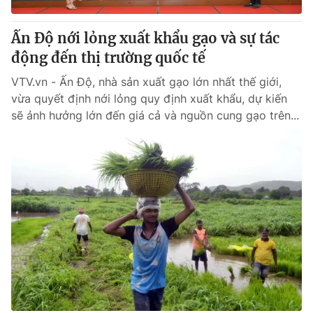
Thị trường 24h
Tấm lòng Việt
Ấn Độ nới lỏng xuất khẩu gạo và sự tác
VTV4
Vươn mình bằng AI
động đến thị trường quốc tế
VTV.vn - Ấn Độ, nhà sản xuất gạo lớn nhất thế giới,
VTV9
VTV8
vừa quyết định nới lỏng quy định xuất khẩu, dự kiến
sẽ ảnh hưởng lớn đến giá cả và nguồn cung gạo trên...
Liên hệ tòa soạn
English
THỜI BÁO VTV
Theo dõi báo trên
Cơ quan chủ quản:
Đài Truyền hình Việt Nam
Cơ quan báo chí:
Thời báo VTV