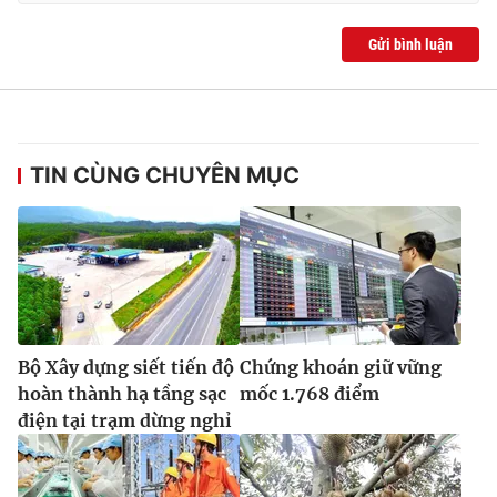
Ðiện thoại Thời báo VTV:
024.66 897 897
Email:
toasoan@vtv.vn
Gửi bình luận
Liên hệ quảng cáo:
024-7300.7108
TIN CÙNG CHUYÊN MỤC
Bộ Xây dựng siết tiến độ
Chứng khoán giữ vững
® Cấm sao chép dưới mọi hình thức nếu không có sự chấp
hoàn thành hạ tầng sạc
mốc 1.768 điểm
thuận bằng văn bản. Ghi rõ nguồn VTV.vn khi phát hành lại
điện tại trạm dừng nghỉ
thông tin từ website này.