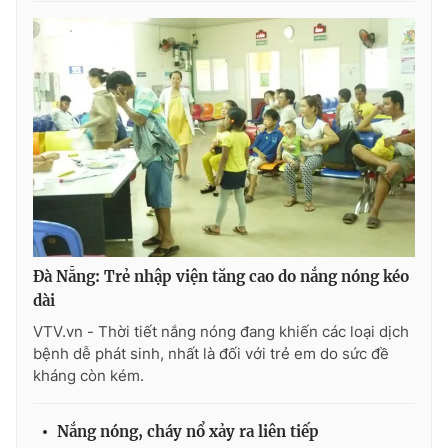
Photo
Infographic
Video
Shorts video
VTV Money
VTV Thể thao
VTV Sức khoẻ
Bất động sản
Thị trường 24h
Tấm lòng Việt
Đà Nẵng: Trẻ nhập viện tăng cao do nắng nóng kéo
dài
VTV4
Vươn mình bằng AI
VTV.vn - Thời tiết nắng nóng đang khiến các loại dịch
bệnh dễ phát sinh, nhất là đối với trẻ em do sức đề
kháng còn kém.
VTV9
VTV8
Nắng nóng, cháy nổ xảy ra liên tiếp
Liên hệ tòa soạn
English