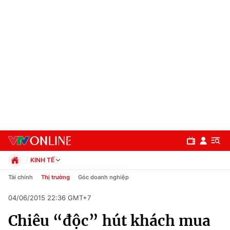
KINH TẾ
Chính trị
Tài chính
Thị trường
Góc doanh nghiệp
Xã hội
04/06/2015 22:36 GMT+7
Pháp luật
Chuyên mục
Kinh tế
Chiêu “độc” hút khách mua
Thể thao