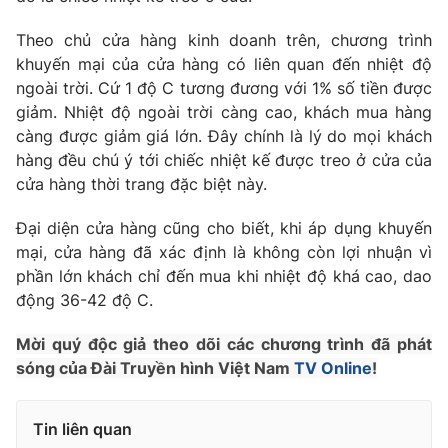
Phim VTV
Giải trí
Theo chủ cửa hàng kinh doanh trên, chương trình
Hậu trường
Điện ảnh
khuyến mại của cửa hàng có liên quan đến nhiệt độ
Đời sống
Nhân vật
ngoài trời. Cứ 1 độ C tương đương với 1% số tiền được
Âm nhạc
giảm. Nhiệt độ ngoài trời càng cao, khách mua hàng
Du lịch
Khán giả
càng được giảm giá lớn. Đây chính là lý do mọi khách
Giáo dục
Sao
hàng đều chú ý tới chiếc nhiệt kế được treo ở cửa của
Làm đẹp
Giải sao mai
Tuyển sinh
cửa hàng thời trang đặc biệt này.
Công nghệ
Chất lượng cuộc sống
Học trực tuyến
Đại diện cửa hàng cũng cho biết, khi áp dụng khuyến
Hitech Công nghệ tương lai
mại, cửa hàng đã xác định là không còn lợi nhuận vì
Giao lưu trực tuyến
phần lớn khách chỉ đến mua khi nhiệt độ khá cao, dao
Sản phẩm
động 36-42 độ C.
Lịch phát sóng
Thị trường
Mời quý độc giả theo dõi các chương trình đã phát
Tư vấn
sóng của Đài Truyền hình Việt Nam
TV Online
!
Chuyên mục khác
Emagazine
Podcast
Tin liên quan