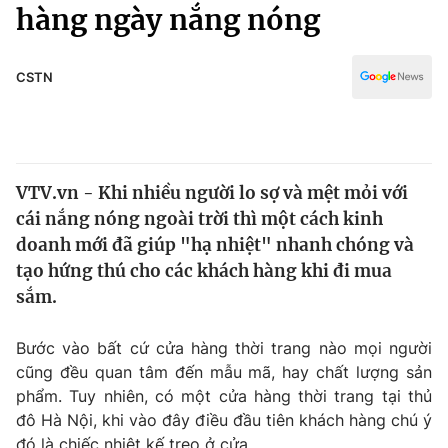
Chính trị
hàng ngày nắng nóng
Truyền hình
Văn hóa - Giải trí
Xã hội
Y tế
CSTN
Đời sống
Pháp luật
Công nghệ
Giáo dục
Y tế
VTV.vn - Khi nhiều người lo sợ và mệt mỏi với
cái nắng nóng ngoài trời thì một cách kinh
Thế giới
doanh mới đã giúp "hạ nhiệt" nhanh chóng và
tạo hứng thú cho các khách hàng khi đi mua
Tin tức
Kinh tế
sắm.
Thế giới đó đây
Tài chính
Bước vào bất cứ cửa hàng thời trang nào mọi người
Dữ liệu và đời sống
Câu chuyện quốc tế
cũng đều quan tâm đến mẫu mã, hay chất lượng sản
Thị trường
phẩm. Tuy nhiên, có một cửa hàng thời trang tại thủ
Truyền hình
Góc doanh nghiệp
đô Hà Nội, khi vào đây điều đầu tiên khách hàng chú ý
đó là chiếc nhiệt kế treo ở cửa.