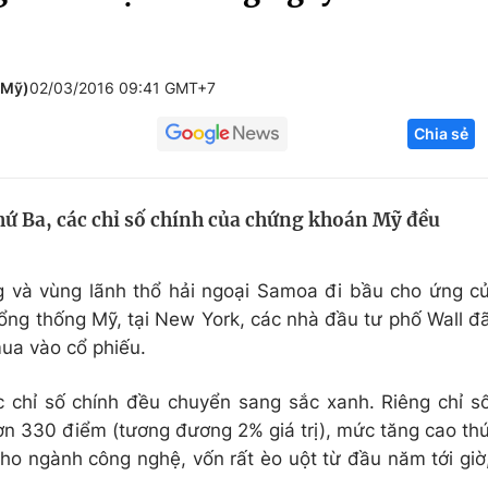
Góc ảnh
 Mỹ)
02/03/2016 09:41 GMT+7
Giáo dục
Công nghệ
Chia sẻ
Tuyển sinh
Hitech Công ng
Học trực tuyến
Sản phẩm
hứ Ba, các chỉ số chính của chứng khoán Mỹ đều
g
Thị trường
Tư vấn
g và vùng lãnh thổ hải ngoại Samoa đi bầu cho ứng c
ổng thống Mỹ, tại New York, các nhà đầu tư phố Wall đ
ua vào cổ phiếu.
c chỉ số chính đều chuyển sang sắc xanh. Riêng chỉ s
ơn 330 điểm (tương đương 2% giá trị), mức tăng cao th
cho ngành công nghệ, vốn rất èo uột từ đầu năm tới giờ