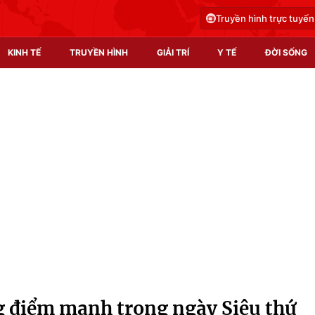
Truyền hình trực tuyến
KINH TẾ
TRUYỀN HÌNH
GIẢI TRÍ
Y TẾ
ĐỜI SỐNG
Pháp luật
Y tế
Truyền hình
Multimedia
Phim VTV
Video
Hậu trường
Shorts video
Nhân vật
Podcast
Khán giả
EMagazine
Giải sao mai
Photo
 điểm mạnh trong ngày Siêu thứ
Infographic