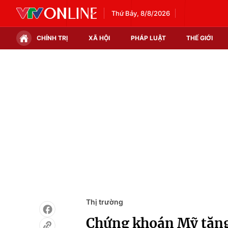
Thứ Bảy, 8/8/2026
CHÍNH TRỊ
XÃ HỘI
PHÁP LUẬT
THẾ GIỚI
Chính trị
Xã hội
Thế giới
Kinh tế
Tin tức
Tài chính
Thế giới đó đây
Thị trường
Câu chuyện quốc tế
Góc doanh nghiệp
Dữ liệu và đời sống
Thị trường
Chứng khoán Mỹ tăng