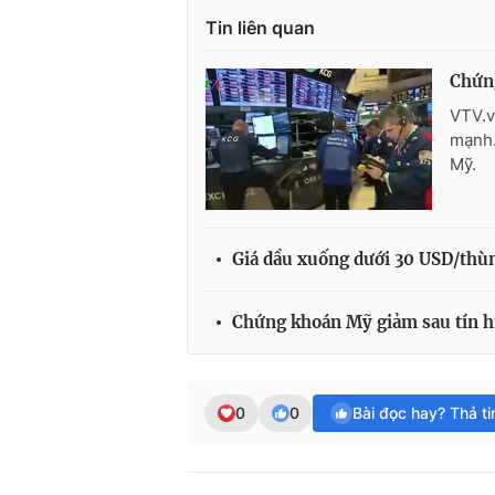
Tin liên quan
Chứn
VTV.v
mạnh.
Mỹ.
Giá dầu xuống dưới 30 USD/thù
Chứng khoán Mỹ giảm sau tín h
0
0
Bài đọc hay? Thả t