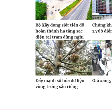
Bộ Xây dựng siết tiến độ
Chứng kh
hoàn thành hạ tầng sạc
1.768 đi
điện tại trạm dừng nghỉ
Đẩy mạnh số hóa dữ liệu
Giá xăng,
vùng trồng sầu riêng