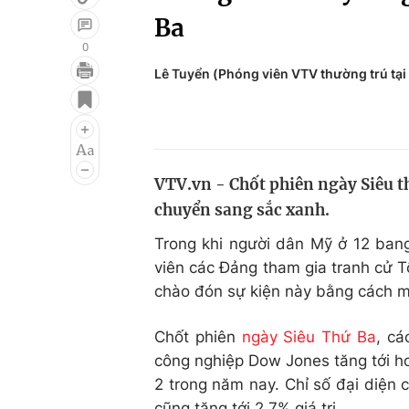
Ba
0
Lê Tuyển (Phóng viên VTV thường trú tại
Giải trí
Đời sống
Điện ảnh
Du lịch
Âm nhạc
Làm đẹp
VTV.vn - Chốt phiên ngày Siêu t
Sao
Chất lượng cuộc sốn
chuyển sang sắc xanh.
Trong khi người dân Mỹ ở 12 ban
viên các Đảng tham gia tranh cử T
chào đón sự kiện này bằng cách m
Chốt phiên
ngày Siêu Thứ Ba
, cá
công nghiệp Dow Jones tăng tới h
2 trong năm nay. Chỉ số đại diện 
cũng tăng tới 2,7% giá trị.