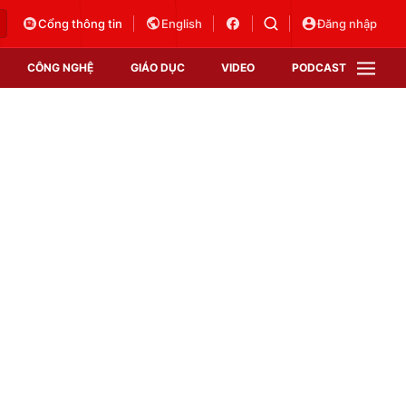
Cổng thông tin
English
Đăng nhập
CÔNG NGHỆ
GIÁO DỤC
VIDEO
PODCAST
VTV Money
VTV Thể thao
VTV Sức khoẻ
Bất động sản
Thị trường 24h
Tấm lòng Việt
Vươn mình bằng AI
VTV4
VTV8
VTV9
Lịch phát sóng
Giao lưu trực tuyến
Sự kiện