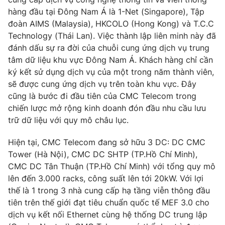
hàng đầu tại Đông Nam Á là 1-Net (Singapore), Tập
Photo
Infographic
đoàn AIMS (Malaysia), HKCOLO (Hong Kong) và T.C.C
Technology (Thái Lan). Việc thành lập liên minh này đã
Video
Shorts video
đánh dấu sự ra đời của chuỗi cung ứng dịch vụ trung
tâm dữ liệu khu vực Đông Nam Á. Khách hàng chỉ cần
ký kết sử dụng dịch vụ của một trong năm thành viên,
VTV Money
VTV Thể thao
sẽ được cung ứng dịch vụ trên toàn khu vực. Đây
cũng là bước đi đầu tiên của CMC Telecom trong
VTV Sức khoẻ
Bất động sản
chiến lược mở rộng kinh doanh đón đầu nhu cầu lưu
trữ dữ liệu với quy mô châu lục.
Thị trường 24h
Tấm lòng Việt
Hiện tại, CMC Telecom đang sở hữu 3 DC: DC CMC
Tower (Hà Nội), CMC DC SHTP (TP.Hồ Chí Minh),
VTV4
Vươn mình bằng AI
CMC DC Tân Thuận (TP.Hồ Chí Minh) với tổng quy mô
lên đến 3.000 racks, công suất lên tới 20kW. Với lợi
thế là 1 trong 3 nhà cung cấp hạ tầng viễn thông đầu
VTV9
VTV8
tiên trên thế giới đạt tiêu chuẩn quốc tế MEF 3.0 cho
dịch vụ kết nối Ethernet cùng hệ thống DC trung lập
Liên hệ tòa soạn
English