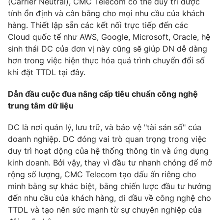
(Carrier Neutral), CMC Telecom có thể duy trì được
tính ổn định và cân bằng cho mọi nhu cầu của khách
hàng. Thiết lập sẵn các kết nối trực tiếp đến các
Cloud quốc tế như AWS, Google, Microsoft, Oracle, hệ
THỜI BÁO VTV
sinh thái DC của đơn vị này cũng sẽ giúp DN dễ dàng
hơn trong việc hiện thực hóa quá trình chuyển đổi số
khi đặt TTDL tại đây.
Theo dõi báo trên
Dẫn đầu cuộc đua nâng cấp tiêu chuẩn công nghệ
trung tâm dữ liệu
Cơ quan chủ quản:
Đài Truyền hình Việt Nam
Cơ quan báo chí:
Thời báo VTV
DC là nơi quản lý, lưu trữ, và bảo vệ "tài sản số" của
Giấy phép hoạt động báo in và báo điện tử số 483/GP-BTTTT
doanh nghiệp. DC đóng vai trò quan trọng trong việc
cấp ngày 29/12/2023
duy trì hoạt động của hệ thống thông tin và ứng dụng
Tổng Biên tập:
Vũ Thanh Thủy
kinh doanh. Bởi vậy, thay vì đầu tư nhanh chóng để mở
Phó Tổng Biên tập:
Nguyễn Thị Mỹ Hạnh, Phạm Quốc Thắng,
rộng số lượng, CMC Telecom tạo dấu ấn riêng cho
Nguyễn Trọng Ninh
mình bằng sự khác biệt, bằng chiến lược đầu tư hướng
Tổng đài VTV:
024.38 355 931 - 024.38 355 932
đến nhu cầu của khách hàng, đi đầu về công nghệ cho
Ðiện thoại Thời báo VTV:
024.66 897 897
TTDL và tạo nên sức mạnh từ sự chuyên nghiệp của