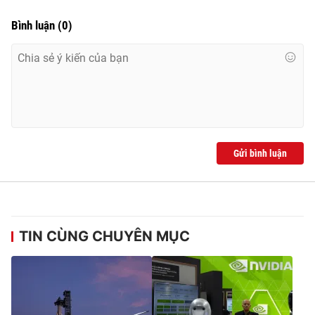
Bình luận
(
0
)
Gửi bình luận
TIN CÙNG CHUYÊN MỤC