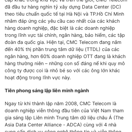
Phim VTV
Giải trí
đã đầu tư hàng nghìn tỷ xây dựng Data Center (DC)
Hậu trường
theo tiêu chuẩn quốc tế tại Hà Nội và TP.Hồ Chí Minh
Điện ảnh
nhằm đáp ứng các yêu cầu cao nhất của các khách
Đời sống
Nhân vật
hàng doanh nghiệp, đặc biệt là các doanh nghiệp
Âm nhạc
trong lĩnh vực tài chính, ngân hàng, bảo hiểm, các tập
Du lịch
Khán giả
Giáo dục
đoàn đa quốc gia. Hiện tại, CMC Telecom đang nắm
Sao
Làm đẹp
Giải sao mai
đến 40% thị phần trung tâm dữ liệu (TTDL) của các
Tuyển sinh
ngân hàng, hơn 60% doanh nghiệp OTT đang là khách
Công nghệ
Chất lượng cuộc sống
hàng thường niên – những con số đáng nể khi quy mô
Học trực tuyến
Hitech Công nghệ tương lai
công ty được coi là nhỏ bé so với các ông lớn khác
Giao lưu trực tuyến
hoạt động trong lĩnh vực này.
Sản phẩm
Tiên phong sáng lập liên minh ngành
Lịch phát sóng
Thị trường
Ngay từ khi thành lập năm 2008, CMC Telecom là
Tư vấn
doanh nghiệp viễn thông đầu tiên của Việt Nam tham
Chuyên mục khác
gia sáng lập Liên minh Trung tâm dữ liệu châu Á (The
Emagazine
Podcast
Asia Data Center Alliance - ADCA) cùng với 4 nhà
cung cấp dịch vụ công nghệ thông tin và viễn thông