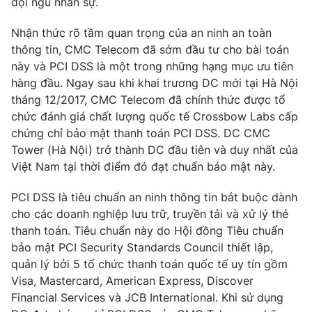
đội ngũ nhân sự.
Email:
toasoan@vtv.vn
Liên hệ quảng cáo:
024-7300.7108
Nhận thức rõ tầm quan trọng của an ninh an toàn
thông tin, CMC Telecom đã sớm đầu tư cho bài toán
này và PCI DSS là một trong những hạng mục ưu tiên
hàng đầu. Ngay sau khi khai trương DC mới tại Hà Nội
tháng 12/2017, CMC Telecom đã chính thức được tổ
chức đánh giá chất lượng quốc tế Crossbow Labs cấp
chứng chỉ bảo mật thanh toán PCI DSS. DC CMC
Tower (Hà Nội) trở thành DC đầu tiên và duy nhất của
Việt Nam tại thời điểm đó đạt chuẩn bảo mật này.
PCI DSS là tiêu chuẩn an ninh thông tin bắt buộc dành
cho các doanh nghiệp lưu trữ, truyền tải và xử lý thẻ
® Cấm sao chép dưới mọi hình thức nếu không có sự chấp
thanh toán. Tiêu chuẩn này do Hội đồng Tiêu chuẩn
thuận bằng văn bản. Ghi rõ nguồn VTV.vn khi phát hành lại
thông tin từ website này.
bảo mật PCI Security Standards Council thiết lập,
quản lý bởi 5 tổ chức thanh toán quốc tế uy tín gồm
Visa, Mastercard, American Express, Discover
Financial Services và JCB International. Khi sử dụng