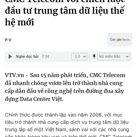
Chính trị
Truyền hình
đầu tư trung tâm dữ liệu thế
Văn hóa - Giải trí
Xã hội
hệ mới
Y tế
Đời sống
Pháp luật
Công nghệ
P.V
Giáo dục
Y tế
Nghe đọc bài
7:24
Thế giới
VTV.vn - Sau 15 năm phát triển, CMC Telecom
đã nhanh chóng vươn lên trở thành nhà cung
Tin tức
Kinh tế
cấp dẫn đầu về công nghệ trên đường đua xây
Thế giới đó đây
dựng Data Center Việt.
Tài chính
Dữ liệu và đời sống
Câu chuyện quốc tế
Chính thức được thành lập vào năm 2008, với mục
Thị trường
tiêu trở thành nhà cung cấp dịch vụ trung tâm dữ liệu
Truyền hình
Góc doanh nghiệp
trung lập số một Việt Nam, sánh vai với các nhà cung
cấp khác trong khu vực và trên thế giới, CMC Telecom