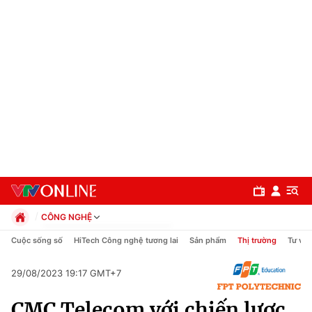
CÔNG NGHỆ
Chính trị
Cuộc sống số
HiTech Công nghệ tương lai
Sản phẩm
Thị trường
Tư vấn
Xã hội
Pháp luật
29/08/2023 19:17 GMT+7
Chuyên mục
Kinh tế
CMC Telecom với chiến lược
Thể thao