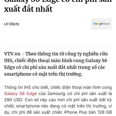
Chính trị
Truyền hình
xuất đắt nhất
Văn hóa - Giải trí
Xã hội
Y tế
LH (Dịch)
Đời sống
Pháp luật
Công nghệ
Giáo dục
Y tế
VTV.vn - Theo thông tin từ công ty nghiên cứu
IHS, chiếc điện thoại màn hình cong Galaxy S6
Thế giới
Edge có chi phí sản xuất đắt nhất trong số các
Tin tức
smartphone có mặt trên thị trường.
Kinh tế
Thế giới đó đây
Thông tin IHS cho biết, chiếc điện thoại màn hình cong
Tài chính
Dữ liệu và đời sống
Câu chuyện quốc tế
Galaxy S6 Edge
của Samsung có chi phí sản xuất là
Thị trường
290 USD. Con số này cao hơn chi phí sản xuất bất kỳ
chiếc smartphone nào đang có mặt trên thị trường, ví
Truyền hình
Góc doanh nghiệp
dụ, chi phí để sản xuất chiếc iPhone Plus bản 128 GB