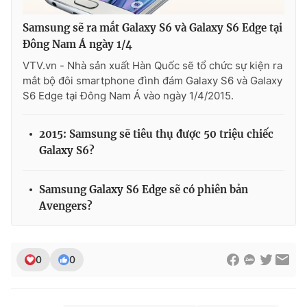
Samsung sẽ ra mắt Galaxy S6 và Galaxy S6 Edge tại
Đông Nam Á ngày 1/4
VTV.vn - Nhà sản xuất Hàn Quốc sẽ tổ chức sự kiện ra
THỜI BÁO VTV
mắt bộ đôi smartphone đình đám Galaxy S6 và Galaxy
S6 Edge tại Đông Nam Á vào ngày 1/4/2015.
Theo dõi báo trên
2015: Samsung sẽ tiêu thụ được 50 triệu chiếc
Galaxy S6?
Cơ quan chủ quản:
Đài Truyền hình Việt Nam
Samsung Galaxy S6 Edge sẽ có phiên bản
Cơ quan báo chí:
Thời báo VTV
Avengers?
Giấy phép hoạt động báo in và báo điện tử số 483/GP-BTTTT
cấp ngày 29/12/2023
Tổng Biên tập:
Vũ Thanh Thủy
0
0
Phó Tổng Biên tập:
Nguyễn Thị Mỹ Hạnh, Phạm Quốc Thắng,
Nguyễn Trọng Ninh
Tổng đài VTV:
024.38 355 931 - 024.38 355 932