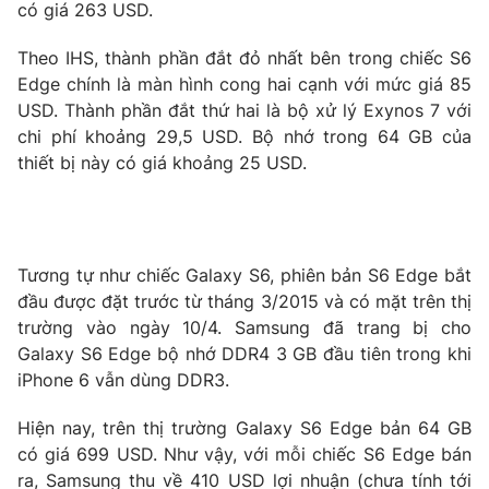
Phim VTV
có giá 263 USD.
Giải trí
Hậu trường
Theo IHS, thành phần đắt đỏ nhất bên trong chiếc S6
Điện ảnh
Edge chính là màn hình cong hai cạnh với mức giá 85
Đời sống
Nhân vật
USD. Thành phần đắt thứ hai là bộ xử lý Exynos 7 với
Âm nhạc
Du lịch
chi phí khoảng 29,5 USD. Bộ nhớ trong 64 GB của
Khán giả
Giáo dục
Sao
thiết bị này có giá khoảng 25 USD.
Làm đẹp
Giải sao mai
Tuyển sinh
Công nghệ
Chất lượng cuộc sống
Học trực tuyến
Hitech Công nghệ tương lai
Tương tự như chiếc Galaxy S6, phiên bản S6 Edge bắt
Giao lưu trực tuyến
đầu được đặt trước từ tháng 3/2015 và có mặt trên thị
Sản phẩm
trường vào ngày 10/4. Samsung đã trang bị cho
Lịch phát sóng
Thị trường
Galaxy S6 Edge bộ nhớ DDR4 3 GB đầu tiên trong khi
iPhone 6 vẫn dùng DDR3.
Tư vấn
Chuyên mục khác
Hiện nay, trên thị trường Galaxy S6 Edge bản 64 GB
có giá 699 USD. Như vậy, với mỗi chiếc S6 Edge bán
Emagazine
Podcast
ra, Samsung thu về 410 USD lợi nhuận (chưa tính tới