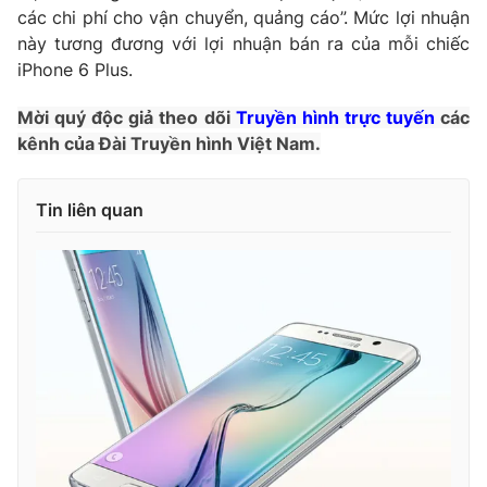
các chi phí cho vận chuyển, quảng cáo”. Mức lợi nhuận
Photo
Infographic
này tương đương với lợi nhuận bán ra của mỗi chiếc
iPhone 6 Plus.
Video
Shorts video
Mời quý độc giả theo dõi
Truyền hình trực tuyến
các
kênh của Đài Truyền hình Việt Nam.
VTV Money
VTV Thể thao
Tin liên quan
VTV Sức khoẻ
Bất động sản
Thị trường 24h
Tấm lòng Việt
VTV4
Vươn mình bằng AI
VTV9
VTV8
Liên hệ tòa soạn
English