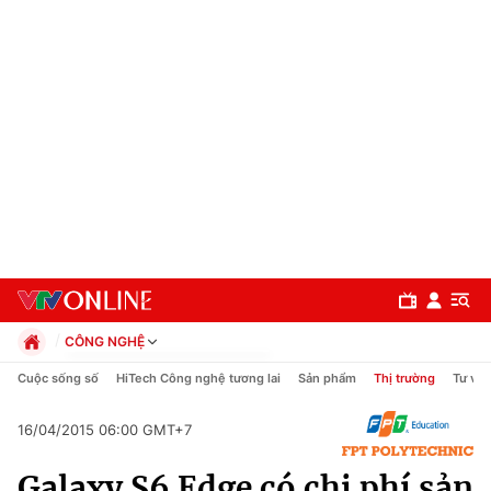
CÔNG NGHỆ
Chính trị
Cuộc sống số
HiTech Công nghệ tương lai
Sản phẩm
Thị trường
Tư vấn
Xã hội
Pháp luật
16/04/2015 06:00 GMT+7
Chuyên mục
Kinh tế
Galaxy S6 Edge có chi phí sản
Thể thao