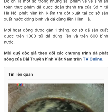
Đó chỉ là một số trong những sai phạm về vệ sinh an
Phim VTV
Giải trí
toàn thực phẩm đã được đoàn thanh tra của Sở Y tế
Hậu trường
Hà Nội phát hiện khi kiểm tra đột xuất tại cơ sở sản
Điện ảnh
xuất nước đóng bình và đá dùng liền Hiền Hà.
Đời sống
Nhân vật
Âm nhạc
Mới hoạt động được gần 1 tháng, cơ sở đã sản xuất
Du lịch
Khán giả
Giáo dục
Sao
được trên 1.000 túi đá dùng liền và trên 600 bình
Làm đẹp
Giải sao mai
nước.
Tuyển sinh
Công nghệ
Chất lượng cuộc sống
Mời quý độc giả theo dõi các chương trình đã phát
Học trực tuyến
sóng của Đài Truyền hình Việt Nam trên
TV Online.
Hitech Công nghệ tương lai
Giao lưu trực tuyến
Sản phẩm
Tin liên quan
Lịch phát sóng
Thị trường
Tư vấn
Chuyên mục khác
Emagazine
Podcast