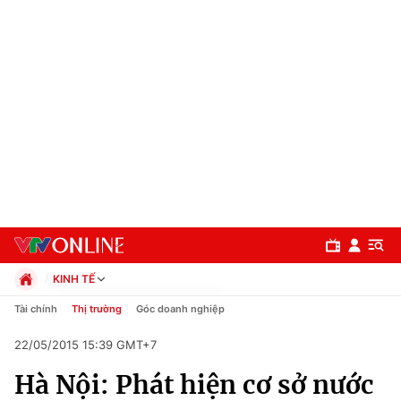
KINH TẾ
Chính trị
Tài chính
Thị trường
Góc doanh nghiệp
Xã hội
22/05/2015 15:39 GMT+7
Pháp luật
Chuyên mục
Kinh tế
Hà Nội: Phát hiện cơ sở nước
Thể thao