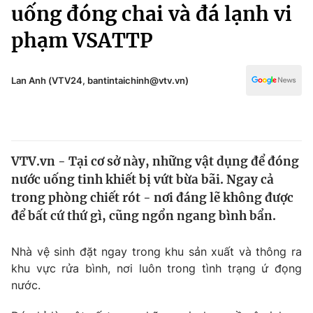
Chính trị
uống đóng chai và đá lạnh vi
Truyền hình
phạm VSATTP
Văn hóa - Giải trí
Xã hội
Y tế
Đời sống
Lan Anh (VTV24, bantintaichinh@vtv.vn)
Pháp luật
Công nghệ
Giáo dục
Y tế
VTV.vn - Tại cơ sở này, những vật dụng để đóng
Thế giới
nước uống tinh khiết bị vứt bừa bãi. Ngay cả
Tin tức
trong phòng chiết rót - nơi đáng lẽ không được
Kinh tế
để bất cứ thứ gì, cũng ngổn ngang bình bẩn.
Thế giới đó đây
Tài chính
Dữ liệu và đời sống
Câu chuyện quốc tế
Nhà vệ sinh đặt ngay trong khu sản xuất và thông ra
Thị trường
khu vực rửa bình, nơi luôn trong tình trạng ứ đọng
nước.
Truyền hình
Góc doanh nghiệp