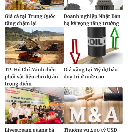
Ðiện thoại Thời báo VTV:
024.66 897 897
Email:
toasoan@vtv.vn
Giá cả tại Trung Quốc
Doanh nghiệp Nhật Bản
Liên hệ quảng cáo:
024-7300.7108
tăng chậm lại
hạ kỳ vọng tăng trưởng
TP. Hồ Chí Minh điều
Giá xăng tại Mỹ dự báo
phối vật liệu cho dự án
duy trì ở mức cao
trọng điểm
® Cấm sao chép dưới mọi hình thức nếu không có sự chấp
thuận bằng văn bản. Ghi rõ nguồn VTV.vn khi phát hành lại
thông tin từ website này.
Livestream quảng bá
Thương vụ 400 tỷ USD