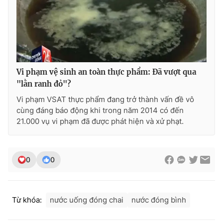
Photo
Infographic
Video
Shorts video
Vi phạm vệ sinh an toàn thực phẩm: Đã vượt qua
VTV Money
VTV Thể thao
"lằn ranh đỏ"?
Vi phạm VSAT thực phẩm đang trở thành vấn đề vô
VTV Sức khoẻ
Bất động sản
cùng đáng báo động khi trong năm 2014 có đến
21.000 vụ vi phạm đã được phát hiện và xử phạt.
Thị trường 24h
Tấm lòng Việt
0
0
VTV4
Vươn mình bằng AI
VTV9
VTV8
Từ khóa:
nước uống đóng chai
nước đóng bình
Liên hệ tòa soạn
English